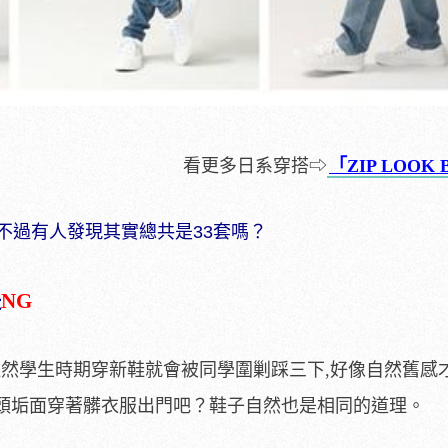
看更多日系穿搭
⇨
「
ZIP LOOK
不過有人發現其實總共是33套嗎？
是
NG
雖然學生時期穿新鞋就會被同學圍剿踩三下,好像自然舊感
頭垢面穿著髒衣服出門吧？鞋子自然也是相同的道理。