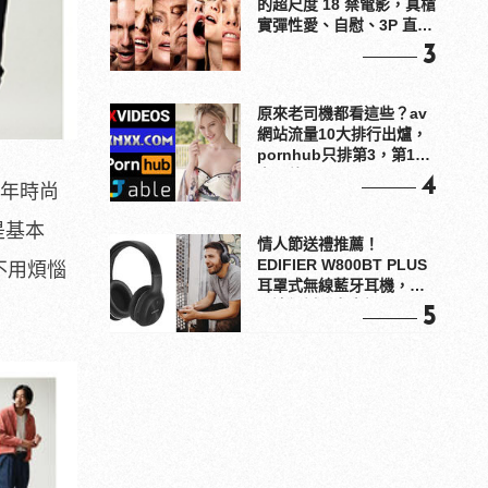
的超尺度 18 禁電影，真槍
實彈性愛、自慰、3P 直接
上！
3
原來老司機都看這些？av
網站流量10大排行出爐，
pornhub只排第3，第1名
竟是他？
4
幾年時尚
是基本
情人節送禮推薦！
EDIFIER W800BT PLUS
不用煩惱
耳罩式無線藍牙耳機，在
耳邊傾訴甜言蜜語
5