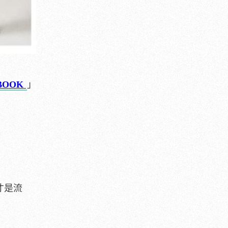
 BOOK
」
才是流