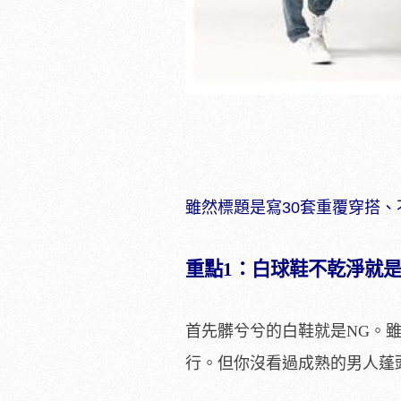
雖然標題是寫30套重覆穿搭、
重點1：白球鞋不乾淨就
首先髒兮兮的白鞋就是NG。
行。但你沒看過成熟的男人蓬