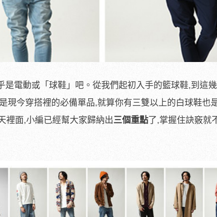
乎是電動或「球鞋」吧。從我們起初入手的籃球鞋,到這
鞋是現今穿搭裡的必備單品,就算你有三雙以上的白球鞋也
天裡面,小編已經幫大家歸納出
三個重點
了,掌握住訣竅就