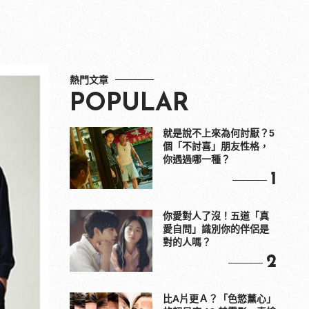
熱門文章
POPULAR
就是說不上來為何討厭？5
個「不討喜」朋友性格，
你遇過哪一種？
1
你愛對人了沒！五道「真
愛自問」識別你的伴侶是
對的人嗎？
2
比A片更Ａ？「色慾薰心」