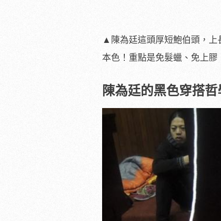
▲陳為廷這頭厚短鮑伯頭，上
本色！重點是免髮蠟、免上膠
陳為廷的黑色穿搭哲