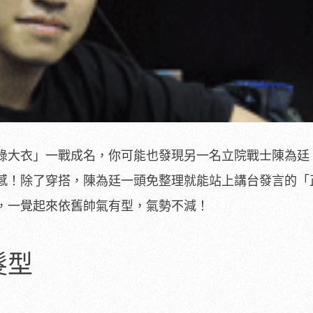
綠大衣」一戰成名，你可能也發現另一名立院戰士陳為廷
感！除了穿搭，陳為廷一頭免整理就能站上講台發言的「
，一覺起來依舊帥氣有型，氣勢不減！
髮型