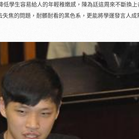
降低學生容易給人的年輕稚嫩感，陳為廷這周來不斷換上
少去失焦的問題，耐髒耐看的黑色系，更能將學運發言人成