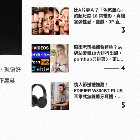
比A片更Ａ？「色慾薰心」
的超尺度 18 禁電影，真槍
實彈性愛、自慰、3P 直接
上！
3
原來老司機都看這些？av
網站流量10大排行出爐，
pornhub只排第3，第1名
竟是他？
4
，就偏好
正義髮
情人節送禮推薦！
EDIFIER W800BT PLUS
耳罩式無線藍牙耳機，在
耳邊傾訴甜言蜜語
5