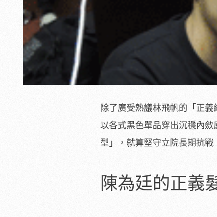
除了廣受熱議林飛帆的「正義
以各式黑色單品穿出沉穩內斂
型」，就算堅守立院長期抗戰
陳為廷的正義