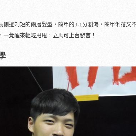
長側邊剃短的兩層髮型，簡單的9-1分瀏海，簡單俐落又
，一覺醒來輕輕甩甩，立馬可上台發言！
學