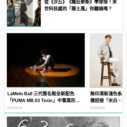
從《沙丘》《瘋狂麥斯》學穿搭！末
世科技感的「廢土風」你聽過嗎？
LaMelo Ball 三代簽名鞋全新配色
無印清新淺色系質
「PUMA MB.03 Toxic」中毒異形大
備迎接「米白、淺
舉來襲
春光！
FASHION
FASHION