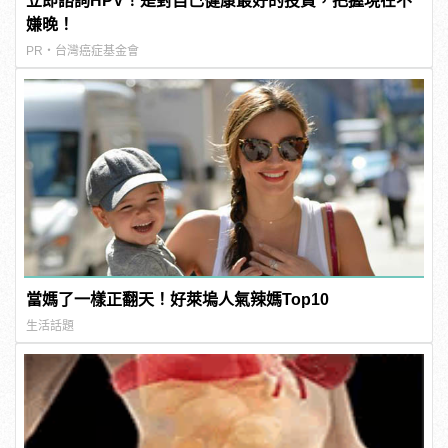
立即諮詢HPV！是對自己健康最好的投資，把握現在不
嫌晚！
PR・台灣癌症基金會
當媽了一樣正翻天！好萊塢人氣辣媽Top10
生活話題