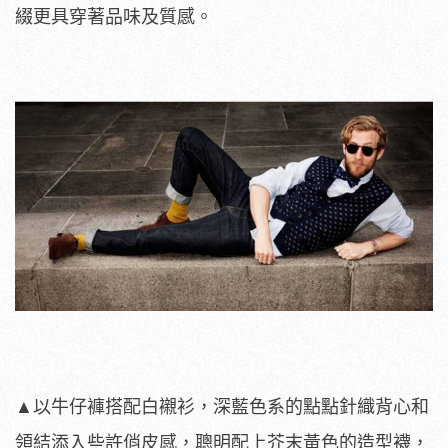
綴更具穿著品味及質感。
▲以牛仔褲搭配白襯衫，深藍色系的點點針織背心和
領結添入些許俏皮感，聰明配上芥末黃色的造型襪，