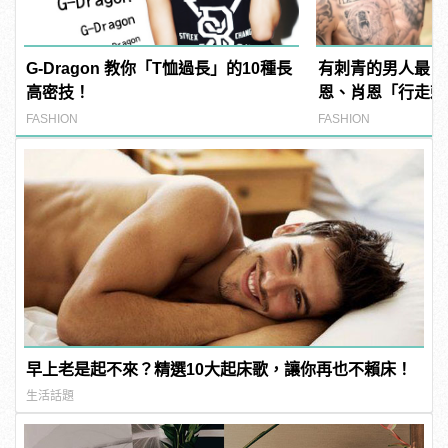
G-Dragon 教你「T恤過長」的10種長
有刺青的男人最 M
高密技！
恩、肖恩「行走刺
範！
FASHION
FASHION
早上老是起不來？精選10大起床歌，讓你再也不賴床！
生活話題