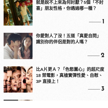
就是說不上來為何討厭？5個「不討
喜」朋友性格，你遇過哪一種？
1
你愛對人了沒！五道「真愛自問」
識別你的伴侶是對的人嗎？
2
比A片更Ａ？「色慾薰心」的超尺度
18 禁電影，真槍實彈性愛、自慰、
3P 直接上！
3
原來老司機都看這些？av網站流量