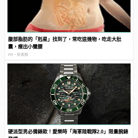
腹部脂肪的「剋星」找到了，常吃這幾物，吃走大肚
囊，瘦出小蠻腰
PR・新素簡
硬派型男必備錶款！愛樂時「海軍陸戰隊2.0」限量腕錶