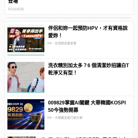
登場
FASHION
伴侶和妳一起預防HPV，才有資格說
愛妳！
PR・台灣癌症基金會
洗衣精別加太多？6 個清潔妙招讓白T
乾淨又有型！
009829掌握AI關鍵 大華韓國KOSPI
50今強勢開募
PR・大華銀全能行銷方案