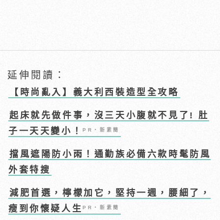
延伸閱讀：
【時尚亂入】義大利西裝造型全攻略
起床就先做件事，沒三天小腹就不見了! 肚
子一天天變小！
PR・新素簡
擋風遮陽防小雨！通勤族必備六款時髦防風
外套特搜
減肥首選，檸檬加它，堅持一週，腰細了，
瘦到你懷疑人生
PR・新素簡