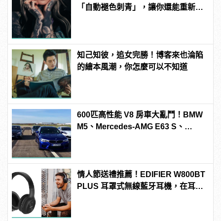
「自動褪色刺青」，讓你還能重新來
過 | manfashion這樣變型男
知己知彼，追女完勝！博客來也淪陷
的繪本風潮，你怎麼可以不知道
600匹高性能 V8 房車大亂鬥！BMW
M5、Mercedes-AMG E63 S、
Porsche Panamera Turbo S E-
Hybrid、Cadillac CTS-V「0-
300km/h」加速對決
情人節送禮推薦！EDIFIER W800BT
PLUS 耳罩式無線藍牙耳機，在耳邊
傾訴甜言蜜語