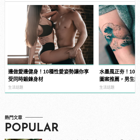
邊做愛邊健身！10種性愛姿勢讓你享
水墨風正夯！10
受同時鍛鍊身材
圖案推薦，男生刺這
manfashion這
生活話題
生活話題
熱門文章
POPULAR