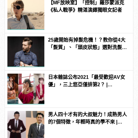
【MF放映室】「控制」羅莎蒙派克
《私人戰爭》精湛演繹獨眼女記者
25歲開始有掉髮危機！？教你從4大
「髮質」、「頭皮狀態」選對洗髮
品，避免落髮、保養清潔一次到位！
日本雜誌公布2021「最受歡迎AV女
優」，三上悠亞僅排第2？ |
manfashion這樣變型男
男人四十才有的大叔魅力！成熟男人
的7個特徵，年輕時真的學不來 |
manfashion這樣變型男