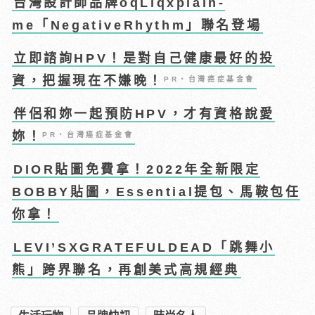
台灣設計師品牌oqLiqxplain-
me「NegativeRhythm」聯名登場
立即諮詢HPV！是對自己健康最好的投
資，把握現在不嫌晚！
PR・台灣癌症基金會
伴侶和妳一起預防HPV，才有資格說愛
妳！
PR・台灣癌症基金會
DIOR貼圖免費拿！2022年全新限定
BOBBY貼圖，Essential提包、馬鞍包任
你拿！
LEVI’SXGRATEFULDEAD「跳舞小
熊」跨界聯名，再創美式高規經典