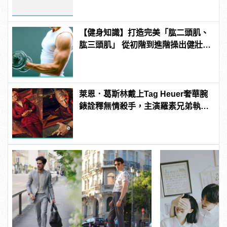
【健身知識】打造完美「肱二頭肌、
肱三頭肌」 從初階到進階操出健壯手
臂
萊恩．葛斯林戴上Tag Heuer奢華腕
錶詮釋無情殺手，主演羅素兄弟執導
《灰影人》