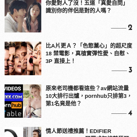
你愛對人了沒！五道「真愛自問」
識別你的伴侶是對的人嗎？
2
比A片更Ａ？「色慾薰心」的超尺度
18 禁電影，真槍實彈性愛、自慰、
3P 直接上！
3
原來老司機都看這些？av網站流量
10大排行出爐，pornhub只排第3，
第1名竟是他？
4
情人節送禮推薦！EDIFIER