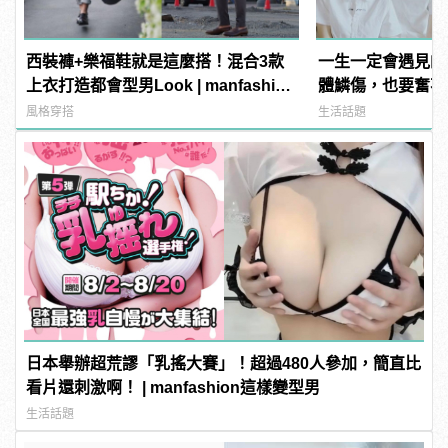
西裝褲+樂福鞋就是這麼搭！混合3款
一生一定會遇見的
上衣打造都會型男Look | manfashion
體鱗傷，也要奮不
這樣變型男
風格穿搭
生活話題
日本舉辦超荒謬「乳搖大賽」！超過480人參加，簡直比
看片還刺激啊！ | manfashion這樣變型男
生活話題