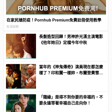
在家尻槍防疫！Pornhub Premium免費註冊使用教學
生活玩物
長髮造型回歸！男神許光漢主演電影
《他年她日》定檔今年中秋
當年的《神鬼傳奇》演員現在都怎麼
樣了？印和闐一樣帥，布蘭登費雪大
發福！
「隨緣」是得不到你要的幸福的，不
要永遠等著幸福自己走向你！