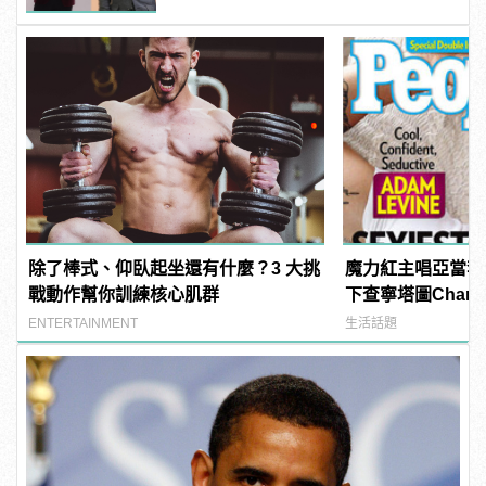
除了棒式、仰臥起坐還有什麼？3 大挑
魔力紅主唱亞當李維A
戰動作幫你訓練核心肌群
下查寧塔圖Channi
《PEOPLE》時
ENTERTAINMENT
生活話題
男人！