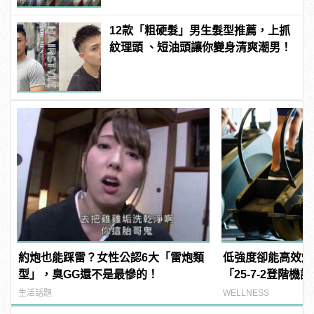
12款「粗硬髮」男生髮型推薦，上抓
紋理頭 、短油頭讓你變身清爽潮男！
約炮也能踩雷？女性公認6大「雷炮類
低強度卻能高效燃
型」，臭GG還不是最慘的！
「25-7-2登階
生活話題
WELLNESS