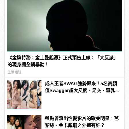
《金牌特務：金士曼起源》正式預告上線：「大反派」
的現身讓全網暴動！
生活話題
成人王者SWAG強勢歸來！5名高顏
值Swagger超大尺度、足交、雪乳、
粉紅海鮮通通有，親自教你人與人的
連結！ | manfashion這樣變型男
盤點曾流出性愛影片的歐美明星，芭
黎絲、金卡戴珊之外還有誰？