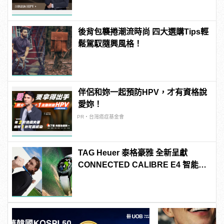
後背包襲捲潮流時尚 四大選購Tips輕
鬆駕馭隨興風格！
伴侶和妳一起預防HPV，才有資格說
愛妳！
PR・台灣癌症基金會
TAG Heuer 泰格豪雅 全新呈獻
CONNECTED CALIBRE E4 智能腕
錶 高爾夫球特別版