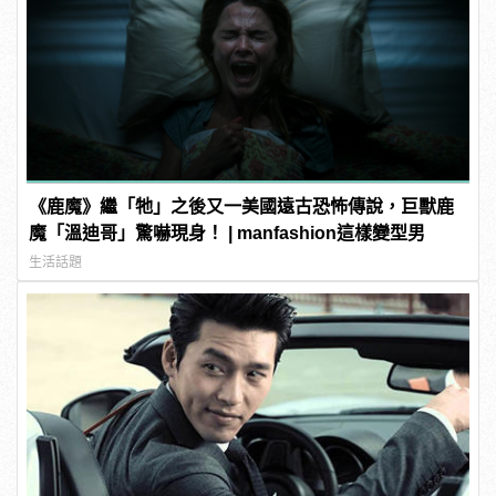
《鹿魔》繼「牠」之後又一美國遠古恐怖傳說，巨獸鹿
魔「溫迪哥」驚嚇現身！ | manfashion這樣變型男
生活話題