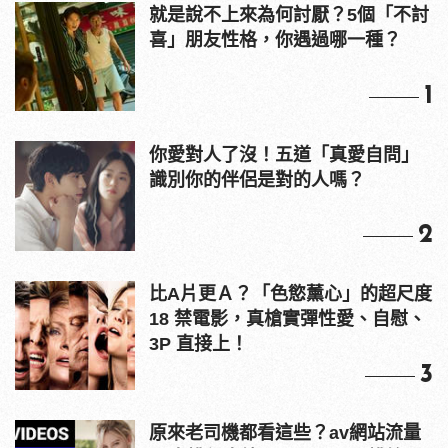
就是說不上來為何討厭？5個「不討
喜」朋友性格，你遇過哪一種？
1
你愛對人了沒！五道「真愛自問」
識別你的伴侶是對的人嗎？
2
比A片更Ａ？「色慾薰心」的超尺度
18 禁電影，真槍實彈性愛、自慰、
3P 直接上！
3
原來老司機都看這些？av網站流量