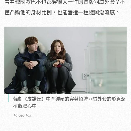
看看韓國歐巴不也都穿很大一件的長版羽絨外套？不
僅凸顯他的身材比例，也能營造一種隨興潮流感。
韓劇《皮諾丘》中李鍾碩的穿著招牌羽絨外套的形象深
植觀眾心中
Photo Via