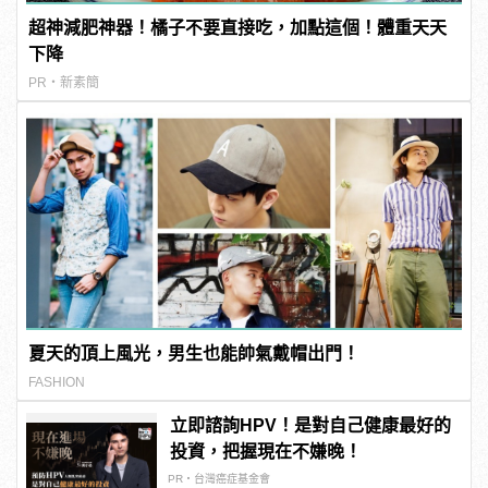
超神減肥神器！橘子不要直接吃，加點這個！體重天天
下降
PR・新素簡
夏天的頂上風光，男生也能帥氣戴帽出門！
FASHION
立即諮詢HPV！是對自己健康最好的
投資，把握現在不嫌晚！
PR・台灣癌症基金會