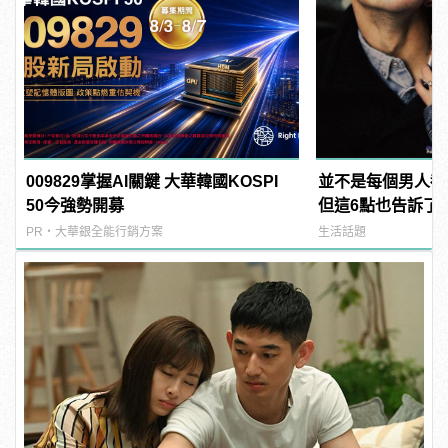
009829掌握AI關鍵 大華韓國KOSPI
並不是每個男人都
50今強勢開募
但這6點也告訴了
女友有多棒！
PR・大華銀全能行銷方案
生活話題