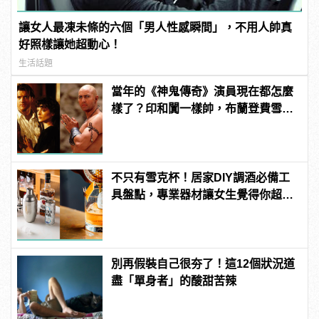
讓女人最凍未條的六個「男人性感瞬間」，不用人帥真
好照樣讓她超動心！
生活話題
當年的《神鬼傳奇》演員現在都怎麼
樣了？印和闐一樣帥，布蘭登費雪大
發福！
不只有雪克杯！居家DIY調酒必備工
具盤點，專業器材讓女生覺得你超
懂！
別再假裝自己很夯了！這12個狀況道
盡「單身者」的酸甜苦辣