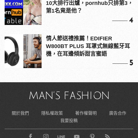
10大排行出爐，pornhub只排第3，
第1名竟是他？
4
情人節送禮推薦！EDIFIER
W800BT PLUS 耳罩式無線藍牙耳
機，在耳邊傾訴甜言蜜語
5
關於我們
隱私權政策
著作權聲明
廣告合作
我要投稿