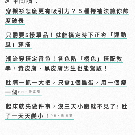
延伸閱讀：
穿襯衫怎麼更有吸引力？５種捲袖法讓你帥
度破表
只需要5樣單品！就能搞定時下正夯「運動
風」穿搭
潮流穿搭定番色！各色階「橘色」搭配教
學，黃皮膚、黑皮膚男生也能駕馭！
肚腩一抓一大把，只需1個雞蛋，用一個瘦
一個
PR・新素簡
起床就先做件事，沒三天小腹就不見了! 肚
子一天天變小！
PR・新素簡