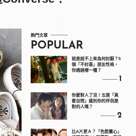
熱門文章
POPULAR
就是說不上來為何討厭？5
個「不討喜」朋友性格，
你遇過哪一種？
1
你愛對人了沒！五道「真
愛自問」識別你的伴侶是
對的人嗎？
2
比A片更Ａ？「色慾薰心」