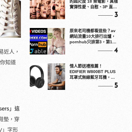
的超尺度 18 禁電影，真槍
實彈性愛、自慰、3P 直接
上！
3
原來老司機都看這些？av
網站流量10大排行出爐，
pornhub只排第3，第1名
竟是他？
4
易近人，
但你知道
情人節送禮推薦！
EDIFIER W800BT PLUS
耳罩式無線藍牙耳機，在
耳邊傾訴甜言蜜語
5
rs」這
鞋墊，穿
V」字形