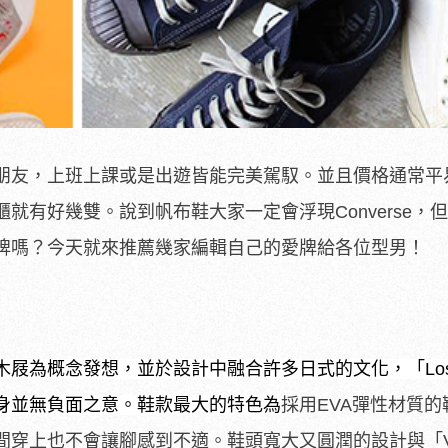
朋友，上班上課或是出遊皆能完美駕馭。並且價格通常平
就有好幾雙。說到帆布鞋大家一定會浮現Converse，
牌嗎？今天就來推薦幾家編輯自己的愛牌給各位型男！
屐為概念發想，並於設計中融合許多日式的文化，「Lose
身並無負面之意。鞋款最大的特色為
採用EVA彈性材質的
間穿上也不會讓腳感到不適。鞋頭寬大又圓潤的設計與「