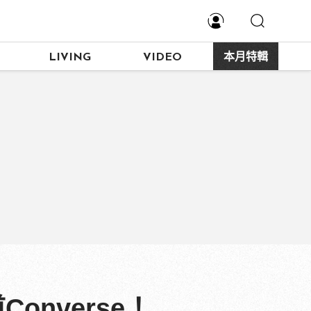
LIVING
VIDEO
本月特輯
nverse！