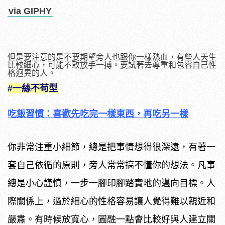
via GIPHY
但是要注意的是不要期望旁人也跟你一樣熱血，有些人天生
比較細心，可能不敢放手一搏。要試著去尊重和包容自己性
格迥異的人。
#一絲不苟型
吃飯習慣：
喜歡先吃完一樣東西，再吃另一樣
你非常注重小細節，總是把事情想得很深遠，有著一
套自己依循的原則，旁人常常搞不懂你的想法。凡事
總是小心謹慎，一步一腳印腳踏實地的邁向目標。人
際關係上，過於細心的性格容易讓人覺得難以親近和
嚴肅。有時候放寬心，圓融一點會比較好與人建立關