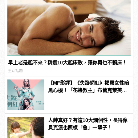
早上老是起不來？精選10大起床歌，讓你再也不賴床！
生活話題
【MF影評】《失蹤網紅》揭露女性暗
黑心機！「花邊教主」布蕾克萊芙莉
和安娜坎卓克大演假面閨蜜
人帥真好？有這10大爛個性，長得像
貝克漢也照樣「魯」一輩子！