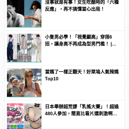
沒事就是有事！女生吃醋時的「六種
反應」，再不搞懂當心出局！
小隻男必學！「視覺顯高」穿搭6
招，讓身高不再成為型男門檻！ |
manfashion這樣變型男
當媽了一樣正翻天！好萊塢人氣辣媽
Top10
日本舉辦超荒謬「乳搖大賽」！超過
480人參加，簡直比看片還刺激啊！ |
manfashion這樣變型男