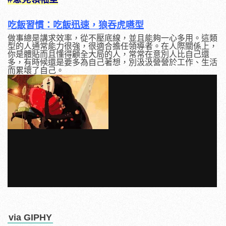
吃飯習慣：吃飯迅速，狼吞虎嚥型
做事總是講求效率，從不壓底線，並且能夠一心多用。這類
型的人通常能力很強，很適合擔任領導者。在人際關係上，
你是體貼而且懂得顧全大局的人，常常在意別人比自己還
多，有時候還是要多為自己著想，別汲汲營營於工作、生活
而累壞了自己。
via GIPHY