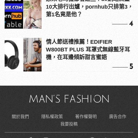
10大排行出爐，pornhub只排第3，
第1名竟是他？
4
情人節送禮推薦！EDIFIER
W800BT PLUS 耳罩式無線藍牙耳
機，在耳邊傾訴甜言蜜語
5
關於我們
隱私權政策
著作權聲明
廣告合作
我要投稿