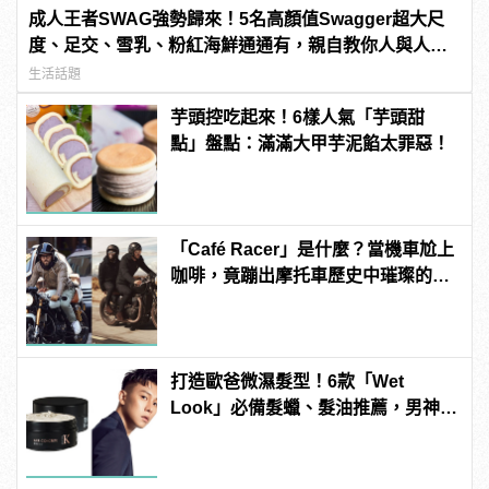
成人王者SWAG強勢歸來！5名高顏值Swagger超大尺
度、足交、雪乳、粉紅海鮮通通有，親自教你人與人的
連結！ | manfashion這樣變型男
生活話題
芋頭控吃起來！6樣人氣「芋頭甜
點」盤點：滿滿大甲芋泥餡太罪惡！
「Café Racer」是什麼？當機車尬上
咖啡，竟蹦出摩托車歷史中璀璨的火
花！？
打造歐爸微濕髮型！6款「Wet
Look」必備髮蠟、髮油推薦，男神
E.SO瘦子也在用！ | manfashion這
樣變型男