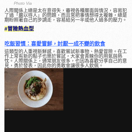
Photo Via
人際關係上總是太在意得失，審視各種層面與情況，容易犯
了過「嚴以待人」的問題，而且常把事情想得太複雜，總是
期盼照著自己的步調走，容易給另一半或他人過多的壓力。
#冒險熱血型
吃飯習慣：喜愛嘗鮮，討厭一成不變的飲食
這類型的人重視新鮮感，喜歡嘗試新事物、熱愛冒險。在工
作上常有新的點子也樂於嘗試，大家會青睞你的用氣與熱
忱。人際關係上，通常朋友很多，也因為喜歡分享自己的意
見，勇於發表，因此你的勇敢會讓很多人欽佩。