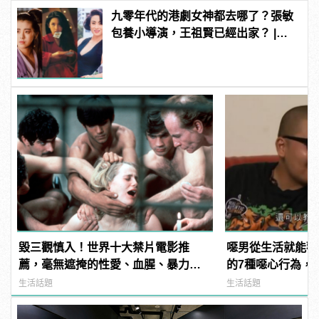
九零年代的港劇女神都去哪了？張敏
包養小導演，王祖賢已經出家？ |
manfashion這樣變型男
毀三觀慎入！世界十大禁片電影推
噁男從生活就能觀
薦，毫無遮掩的性愛、血腥、暴力、
的7種噁心行為，
噁心到極致！ | manfashion這樣變型
幽默！ | manfa
生活話題
生活話題
男