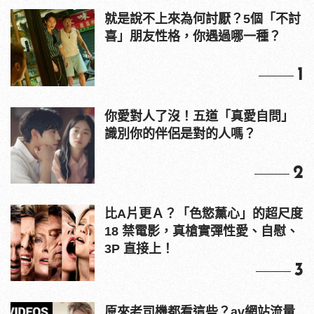
就是說不上來為何討厭？5個「不討
喜」朋友性格，你遇過哪一種？
1
你愛對人了沒！五道「真愛自問」
識別你的伴侶是對的人嗎？
2
比A片更Ａ？「色慾薰心」的超尺度
18 禁電影，真槍實彈性愛、自慰、
3P 直接上！
3
原來老司機都看這些？av網站流量