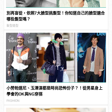
別再盲從，依照7大臉型挑髮型！你知道自己的臉型適合
哪些髮型嗎？
髮型造型
小勞勃道尼、玉澤演都是時尚恐怖份子？！從男星身上
學會的OK與NG穿搭
FASHION