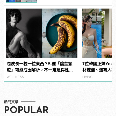
包皮長一粒一粒東西？5 種「陰莖顆
7位韓國正妹YouT
粒」可能成因解析，不一定是得性
材辣翻、還有人神
病！
WELLNESS
LIVING
熱門文章
POPULAR