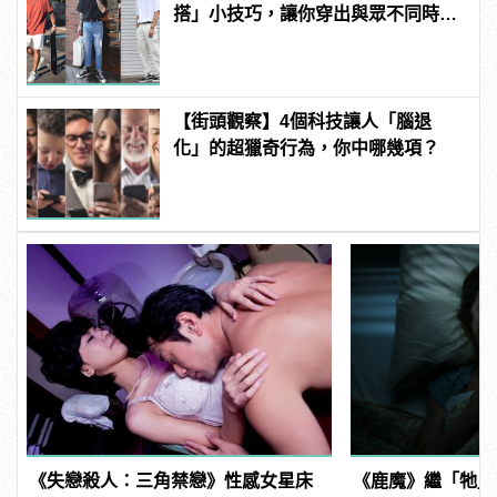
搭」小技巧，讓你穿出與眾不同時髦
品味
【街頭觀察】4個科技讓人「腦退
化」的超獵奇行為，你中哪幾項？
《失戀殺人：三角禁戀》性感女星床
《鹿魔》繼「牠」