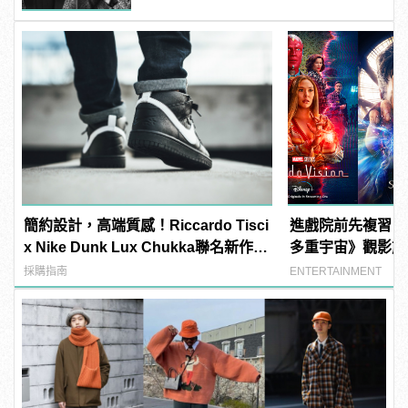
簡約設計，高端質感！Riccardo Tisci
進戲院前先複習！
x Nike Dunk Lux Chukka聯名新作正
多重宇宙》觀影前必
式上陣
影、影集整理
採購指南
ENTERTAINMENT