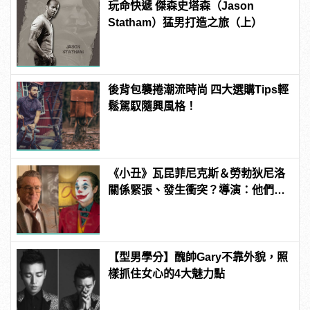
玩命快遞 傑森史塔森（Jason
Statham）猛男打造之旅（上）
後背包襲捲潮流時尚 四大選購Tips輕
鬆駕馭隨興風格！
《小丑》瓦昆菲尼克斯＆勞勃狄尼洛
關係緊張、發生衝突？導演：他們在
戲外從不交談
【型男學分】醜帥Gary不靠外貌，照
樣抓住女心的4大魅力點