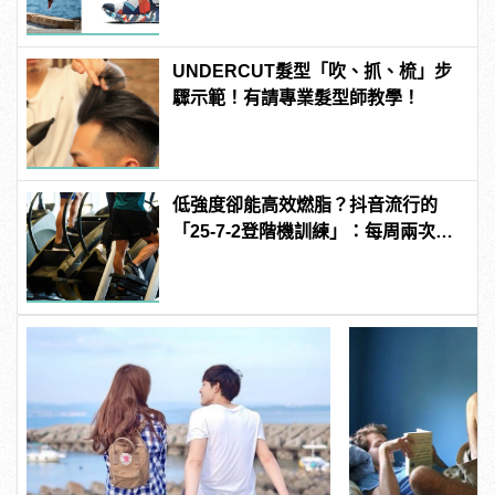
UNDERCUT髮型「吹、抓、梳」步
驟示範！有請專業髮型師教學！
低強度卻能高效燃脂？抖音流行的
「25-7-2登階機訓練」：每周兩次即
可