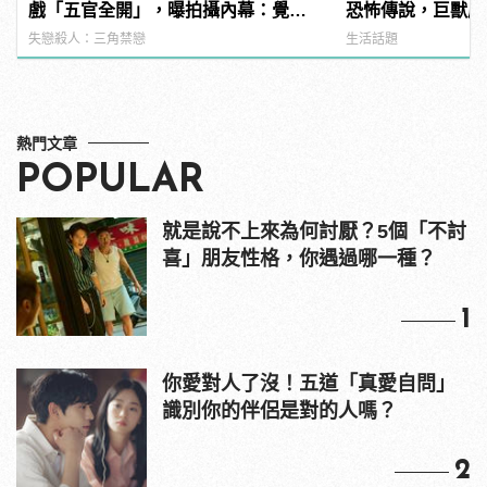
戲「五官全開」，曝拍攝內幕：覺得
恐怖傳說，巨獸鹿
好像快死了
現身！ | manfa
失戀殺人：三角禁戀
生活話題
熱門文章
POPULAR
就是說不上來為何討厭？5個「不討
喜」朋友性格，你遇過哪一種？
1
你愛對人了沒！五道「真愛自問」
識別你的伴侶是對的人嗎？
2