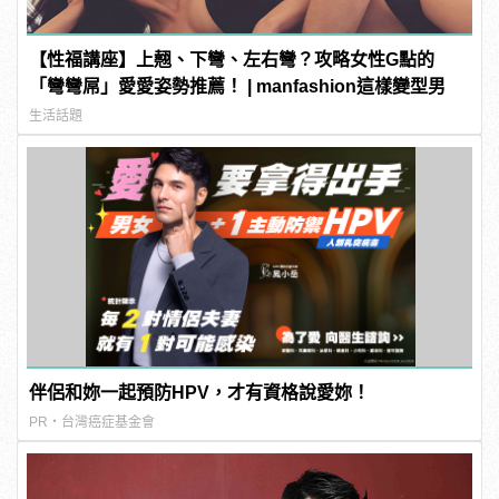
【性福講座】上翹、下彎、左右彎？攻略女性G點的
「彎彎屌」愛愛姿勢推薦！ | manfashion這樣變型男
生活話題
伴侶和妳一起預防HPV，才有資格說愛妳！
PR・台灣癌症基金會