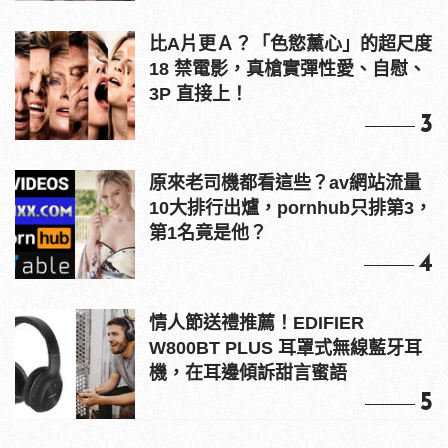
比A片更Ａ？「色慾薰心」的超尺度
18 禁電影，真槍實彈性愛、自慰、
3P 直接上！
3
原來老司機都看這些？av網站流量
10大排行出爐，pornhub只排第3，
第1名竟是他？
4
情人節送禮推薦！EDIFIER
W800BT PLUS 耳罩式無線藍牙耳
機，在耳邊傾訴甜言蜜語
5