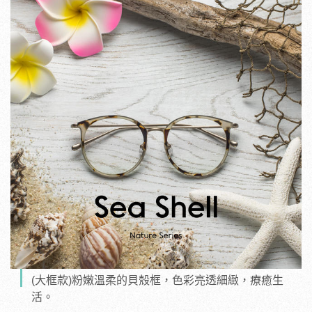
(大框款)粉嫩溫柔的貝殼框，色彩亮透細緻，療癒生
活。