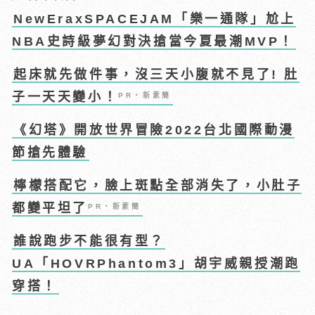
NewEraxSPACEJAM「樂一通隊」尬上
NBA史詩級夢幻對決搶當今夏最潮MVP！
起床就先做件事，沒三天小腹就不見了! 肚
子一天天變小！
PR・新素簡
《幻塔》開放世界冒險2022台北國際動漫
節搶先體驗
檸檬搭配它，臉上斑點全部消失了，小肚子
都變平坦了
PR・新素簡
誰說跑步不能很有型？
UA「HOVRPhantom3」胡宇威親授潮跑
穿搭！