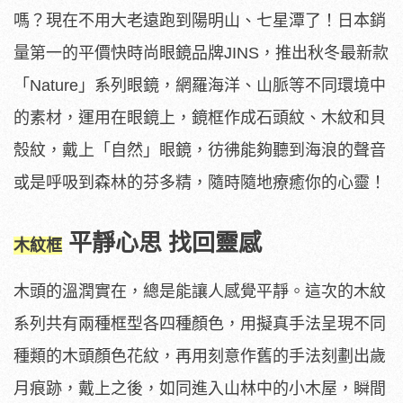
嗎？現在不用大老遠跑到陽明山、七星潭了！日本銷
量第一的平價快時尚眼鏡品牌JINS，推出秋冬最新款
「Nature」系列眼鏡，網羅海洋、山脈等不同環境中
的素材，運用在眼鏡上，鏡框作成石頭紋、木紋和貝
殼紋，戴上「自然」眼鏡，彷彿能夠聽到海浪的聲音
或是呼吸到森林的芬多精，隨時隨地療癒你的心靈！
平靜心思 找回靈感
木紋框
木頭的溫潤實在，總是能讓人感覺平靜。這次的木紋
系列共有兩種框型各四種顏色，用擬真手法呈現不同
種類的木頭顏色花紋，再用刻意作舊的手法刻劃出歲
月痕跡，戴上之後，如同進入山林中的小木屋，瞬間