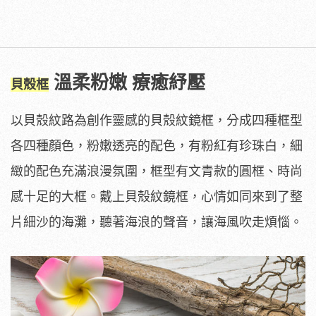
溫柔粉嫩 療癒紓壓
貝殼框
以貝殼紋路為創作靈感的貝殼紋鏡框，分成四種框型
各四種顏色，粉嫩透亮的配色，有粉紅有珍珠白，細
緻的配色充滿浪漫氛圍，框型有文青款的圓框、時尚
感十足的大框。戴上貝殼紋鏡框，心情如同來到了整
片細沙的海灘，聽著海浪的聲音，讓海風吹走煩惱。