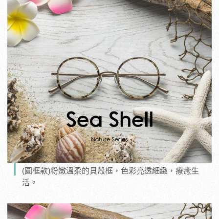
(圓框款)粉嫩溫柔的貝殼框，色彩亮透細緻，療癒生
活。