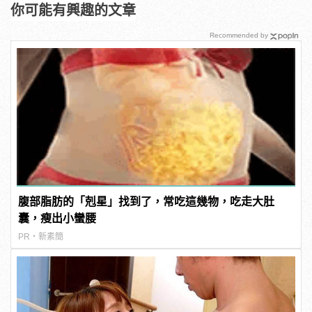
你可能有興趣的文章
Recommended by
腹部脂肪的「剋星」找到了，常吃這幾物，吃走大肚
囊，瘦出小蠻腰
PR・新素簡