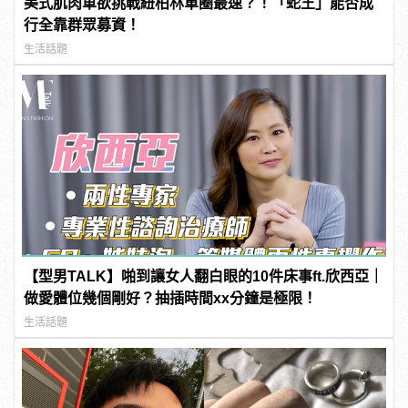
美式肌肉車欲挑戰紐柏林單圈最速？！「蛇王」能否成
行全靠群眾募資！
生活話題
【型男TALK】啪到讓女人翻白眼的10件床事ft.欣西亞｜
做愛體位幾個剛好？抽插時間xx分鐘是極限！
生活話題