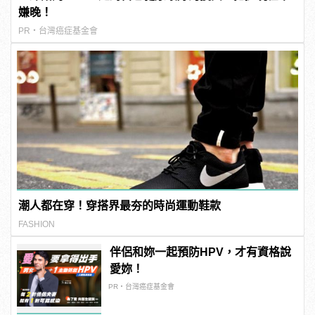
嫌晚！
PR・台灣癌症基金會
潮人都在穿！穿搭界最夯的時尚運動鞋款
FASHION
伴侶和妳一起預防HPV，才有資格說
愛妳！
PR・台灣癌症基金會