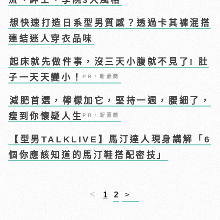
想快速打造日系型男質感？透過卡其褲混搭
連結迷人穿衣品味
起床就先做件事，沒三天小腹就不見了! 肚
子一天天變小！
PR・新素簡
減肥首選，檸檬加它，堅持一週，腰細了，
瘦到你懷疑人生
PR・新素簡
【型男TALKLIVE】馬汀達人現身講解「6
個你應該知道的馬汀鞋搭配密技」
<
1
2
>