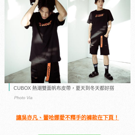
CUBOX 熱潮雙面帆布皮帶，夏天到冬天都好搭
Photo Via
讓吳亦凡、蕾哈娜愛不釋手的褲款在下頁！