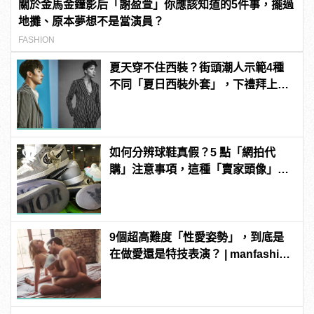
關於金馬金鐘影后「謝盈萱」你應該知道的5件事，擺過
地攤、原本夢想不是當演員？
FASHION
夏天穿不住西裝？街頭潮人示範4種
不同「夏日西裝外套」，下禮拜上班
終於知道要穿什麼了！
如何分辨球鞋真假？5 點「網拍代
購」注意事項，這種「賣家頭像」一
看就假的！
9個超高難度「性愛姿勢」，到底是
在做愛還是特技表演？ | manfashion
這樣變型男