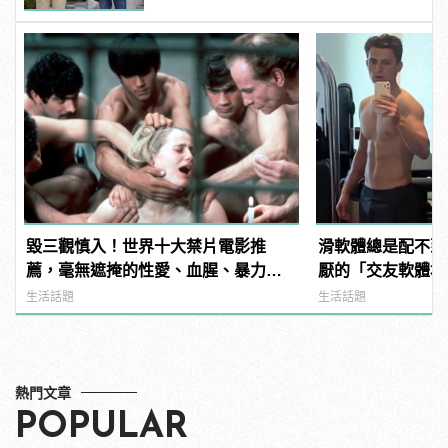
毀三觀慎入！世界十大禁片電影推
滑軟體總是配不到
薦，毫無遮掩的性愛、血腥、暴力、
厭的「交友軟體地
噁心到極致！
用？！ | manfa
生活話題
生活話題
熱門文章
POPULAR