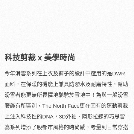
科技剪裁 x 美學時尚
今年滑雪系列在上衣及褲子的設計中選用的是DWR
面料，在保暖的機能上兼具防潑水及耐磨特性，幫助
滑雪者能更無所畏懼地馳騁於雪地中！為與一般滑雪
服飾有所區別，The North Face更在固有的運動剪裁
上注入科技性的DNA，3D外袖、隱形拉鍊的巧思皆
為系列增添了股都市風格的時尚感，考量到日常穿搭