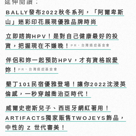
延伸閱讀：
BALLY發布2022秋冬系列，「阿爾卑斯
山」迷彩印花展現優雅品牌時尚
立即諮詢HPV！是對自己健康最好的投
資，把握現在不嫌晚！
PR・台灣癌症基金會
伴侶和妳一起預防HPV，才有資格說愛
妳！
PR・台灣癌症基金會
墾丁101民宿優雅登場！讓你2022沈浸英
倫感，一秒穿越喬治亞時代！
威爾史密斯兒子、西班牙網紅著用！
ARTIFACTS獨家販售TWOJEYS飾品，
中性的 Z 世代審美！