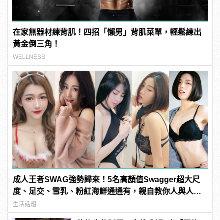
在家無器材練背肌！四招「懶男」背肌菜單，輕鬆練出
黃金倒三角！
WELLNESS
成人王者SWAG強勢歸來！5名高顏值Swagger超大尺
度、足交、雪乳、粉紅海鮮通通有，親自教你人與人的
連結！ | manfashion這樣變型男
生活話題