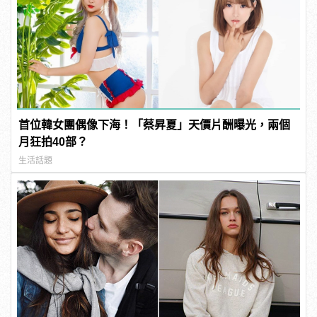
首位韓女團偶像下海！「蔡昇夏」天價片酬曝光，兩個
月狂拍40部？
生活話題