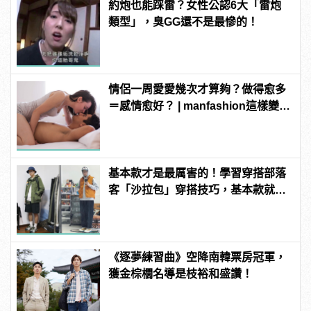
約炮也能踩雷？女性公認6大「雷炮
類型」，臭GG還不是最慘的！
情侶一周愛愛幾次才算夠？做得愈多
＝感情愈好？ | manfashion這樣變型
男
基本款才是最厲害的！學習穿搭部落
客「沙拉包」穿搭技巧，基本款就能
變出千百種樣貌！
《逐夢練習曲》空降南韓票房冠軍，
獲金棕櫚名導是枝裕和盛讚！