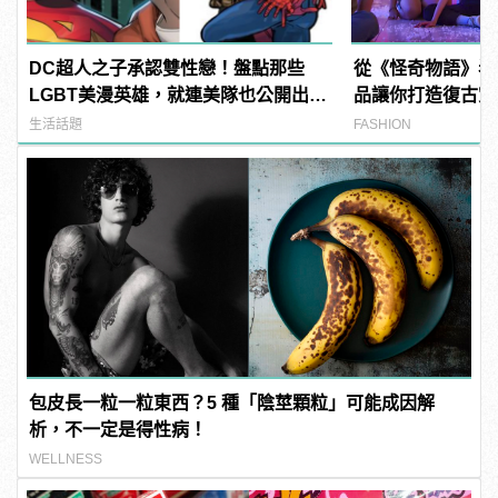
DC超人之子承認雙性戀！盤點那些
從《怪奇物語》看
LGBT美漫英雄，就連美隊也公開出
品讓你打造復古穿
櫃？ | manfashion這樣變型男
生活話題
FASHION
包皮長一粒一粒東西？5 種「陰莖顆粒」可能成因解
析，不一定是得性病！
WELLNESS