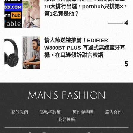
10大排行出爐，pornhub只排第3，
第1名竟是他？
4
情人節送禮推薦！EDIFIER
W800BT PLUS 耳罩式無線藍牙耳
機，在耳邊傾訴甜言蜜語
5
關於我們
隱私權政策
著作權聲明
廣告合作
我要投稿