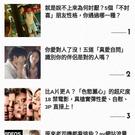
就是說不上來為何討厭？5個「不討
喜」朋友性格，你遇過哪一種？
1
你愛對人了沒！五道「真愛自問」
識別你的伴侶是對的人嗎？
2
比A片更Ａ？「色慾薰心」的超尺度
18 禁電影，真槍實彈性愛、自慰、
3P 直接上！
3
原來老司機都看這些？av網站流量