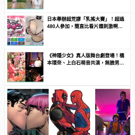
男
日本舉辦超荒謬「乳搖大賽」！超過
480人參加，簡直比看片還刺激啊！ |
manfashion這樣變型男
《神隱少女》真人版舞台劇登場！橋
本環奈、上白石萌音共演，無臉男、
白龍名場面神還原！