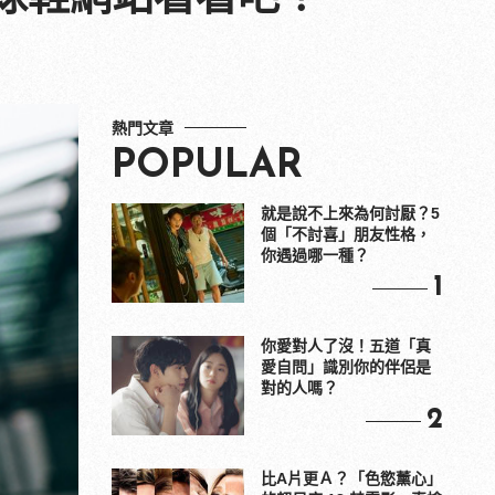
熱門文章
POPULAR
就是說不上來為何討厭？5
個「不討喜」朋友性格，
你遇過哪一種？
1
你愛對人了沒！五道「真
愛自問」識別你的伴侶是
對的人嗎？
2
比A片更Ａ？「色慾薰心」