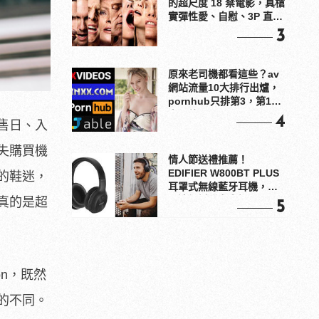
的超尺度 18 禁電影，真槍
實彈性愛、自慰、3P 直接
上！
3
原來老司機都看這些？av
網站流量10大排行出爐，
pornhub只排第3，第1名
竟是他？
4
售日、入
失購買機
情人節送禮推薦！
EDIFIER W800BT PLUS
的鞋迷，
耳罩式無線藍牙耳機，在
耳邊傾訴甜言蜜語
真的是超
5
tion，既然
的不同。