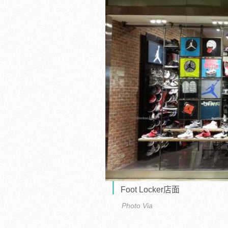
Foot Locker店面
Photo Via