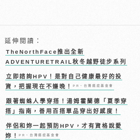
延伸閱讀：
TheNorthFace推出全新
ADVENTURETRAIL秋冬越野徒步系列
立即諮詢HPV！是對自己健康最好的投
資，把握現在不嫌晚！
PR・台灣癌症基金會
跟著蜘蛛人學穿搭！湯姆霍蘭德「夏季穿
搭」指南，善用百搭單品穿出好感度！
伴侶和妳一起預防HPV，才有資格說愛
妳！
PR・台灣癌症基金會