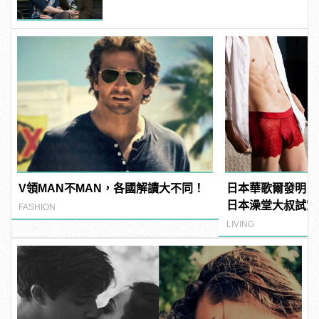
V領MAN不MAN，各國解讀大不同！
日本華歌爾發明「
日本澡堂大叔試穿
FASHION
氣！」
LIVING