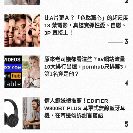
2
比A片更Ａ？「色慾薰心」的超尺度
18 禁電影，真槍實彈性愛、自慰、
3P 直接上！
3
原來老司機都看這些？av網站流量
10大排行出爐，pornhub只排第3，
第1名竟是他？
4
情人節送禮推薦！EDIFIER
W800BT PLUS 耳罩式無線藍牙耳
機，在耳邊傾訴甜言蜜語
5