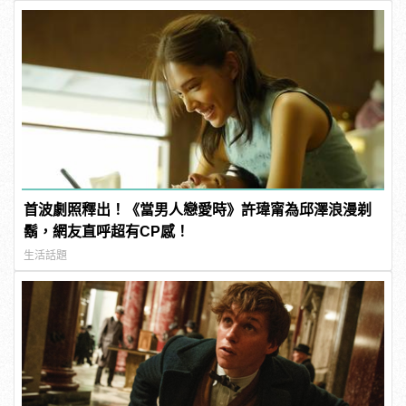
首波劇照釋出！《當男人戀愛時》許瑋甯為邱澤浪漫剃
鬍，網友直呼超有CP感！
生活話題