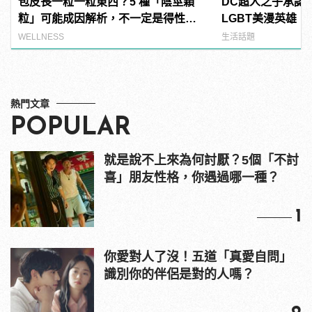
包皮長一粒一粒東西？5 種「陰莖顆
DC超人之子承認
粒」可能成因解析，不一定是得性
LGBT美漫英雄
病！
櫃？ | manfash
WELLNESS
生活話題
熱門文章
POPULAR
就是說不上來為何討厭？5個「不討
喜」朋友性格，你遇過哪一種？
1
你愛對人了沒！五道「真愛自問」
識別你的伴侶是對的人嗎？