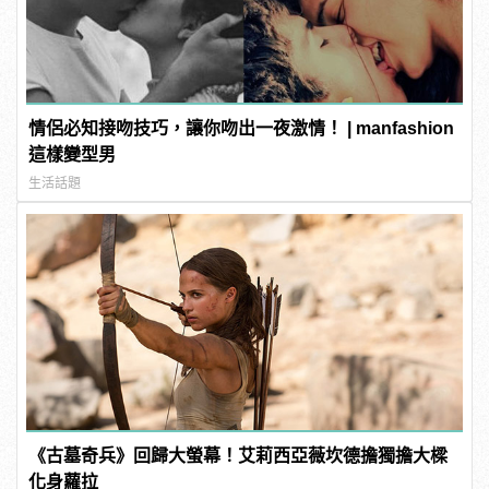
情侶必知接吻技巧，讓你吻出一夜激情！ | manfashion
這樣變型男
生活話題
《古墓奇兵》回歸大螢幕！艾莉西亞薇坎德擔獨擔大樑
化身蘿拉