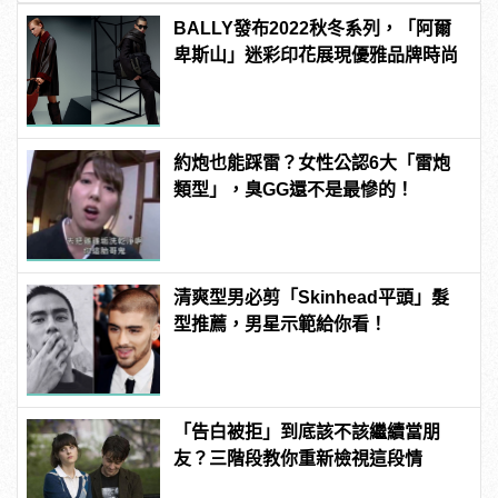
BALLY發布2022秋冬系列，「阿爾
卑斯山」迷彩印花展現優雅品牌時尚
約炮也能踩雷？女性公認6大「雷炮
類型」，臭GG還不是最慘的！
清爽型男必剪「Skinhead平頭」髮
型推薦，男星示範給你看！
「告白被拒」到底該不該繼續當朋
友？三階段教你重新檢視這段情