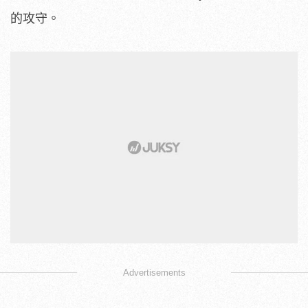
的攻守。
Advertisements