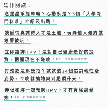
延伸閱讀：
念昆蟲系能幹嘛？心動系是？5個「大學冷
門科系」介紹及出路！
談感情真誠待人才是王道，玩弄他人最終就
等著被玩！
立即諮詢HPV！是對自己健康最好的投
資，把握現在不嫌晚！
PR・台灣癌症基金會
打炮總是那幾招？試試這34個超銷魂性愛
姿勢，今晚就讓她爽到絕頂升天！
伴侶和妳一起預防HPV，才有資格說愛
妳！
PR・台灣癌症基金會