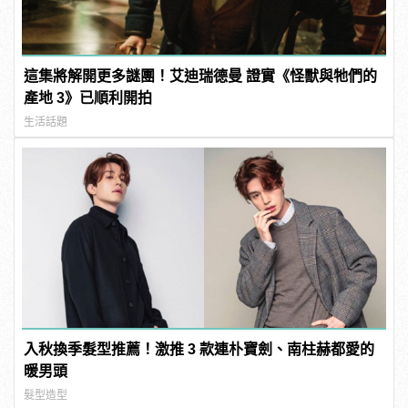
這集將解開更多謎團！艾迪瑞德曼 證實《怪獸與牠們的
產地 3》已順利開拍
生活話題
入秋換季髮型推薦！激推 3 款連朴寶劍、南柱赫都愛的
暖男頭
髮型造型