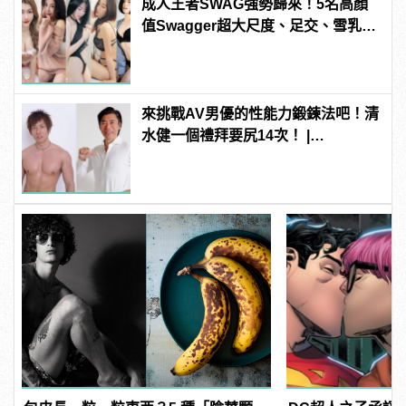
成人王者SWAG強勢歸來！5名高顏
值Swagger超大尺度、足交、雪乳、
粉紅海鮮通通有，親自教你人與人的
連結！ | manfashion這樣變型男
來挑戰AV男優的性能力鍛鍊法吧！清
水健一個禮拜要尻14次！ |
manfashion這樣變型男