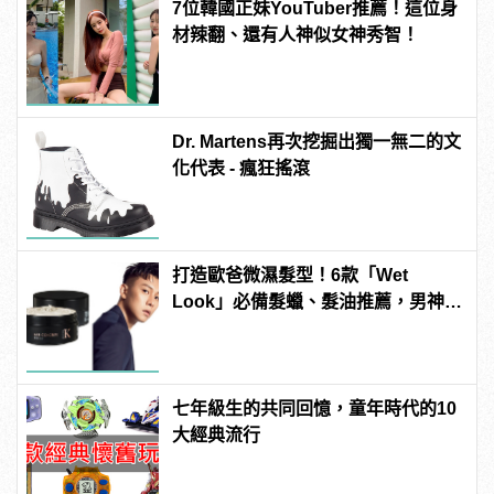
7位韓國正妹YouTuber推薦！這位身
材辣翻、還有人神似女神秀智！
Dr. Martens再次挖掘出獨一無二的文
化代表 - 瘋狂搖滾
打造歐爸微濕髮型！6款「Wet
Look」必備髮蠟、髮油推薦，男神
E.SO瘦子也在用！ | manfashion這
樣變型男
七年級生的共同回憶，童年時代的10
大經典流行