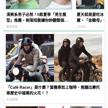
清爽系男子必剪！5款夏季「男生髮
夏天就是要吃冰！
型」推薦，俐落短髮讓你帥翻整個夏
薦，「金雞母」炙
天！ | manfashion這樣變型男
髮型造型
LIVING
「Café Racer」是什麼？當機車尬上咖啡，竟蹦出摩托
車歷史中璀璨的火花！？
生活話題