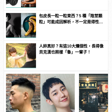
包皮長一粒一粒東西？5 種「陰莖顆
粒」可能成因解析，不一定是得性
病！
人帥真好？有這10大爛個性，長得像
貝克漢也照樣「魯」一輩子！