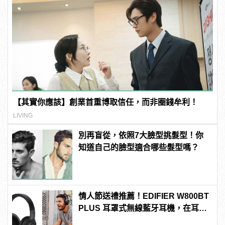
【其實你應該】創業首重博取信任，而非圈錢牟利！
LIVING
別再盲從，依照7大臉型挑髮型！你
知道自己的臉型適合哪些髮型嗎？
情人節送禮推薦！EDIFIER W800BT
PLUS 耳罩式無線藍牙耳機，在耳邊
傾訴甜言蜜語