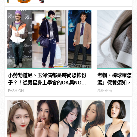
小勞勃道尼、玉澤演都是時尚恐怖份
老帽、棒球帽怎麼
子？！從男星身上學會的OK與NG穿
潔」保養須知，去
搭
easy！ | manf
FASHION
風格穿搭