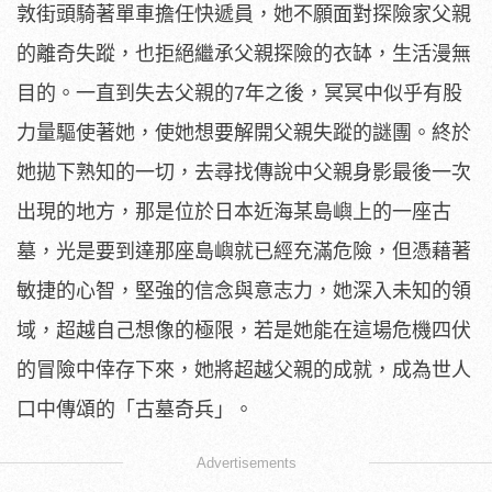
敦街頭騎著單車擔任快遞員，她不願面對探險家父親
的離奇失蹤，也拒絕繼承父親探險的衣缽，生活漫無
目的。一直到失去父親的7年之後，冥冥中似乎有股
力量驅使著她，使她想要解開父親失蹤的謎團。終於
她拋下熟知的一切，去尋找傳說中父親身影最後一次
出現的地方，那是位於日本近海某島嶼上的一座古
墓，光是要到達那座島嶼就已經充滿危險，但憑藉著
敏捷的心智，堅強的信念與意志力，她深入未知的領
域，超越自己想像的極限，若是她能在這場危機四伏
的冒險中倖存下來，她將超越父親的成就，成為世人
口中傳頌的「古墓奇兵」。
Advertisements