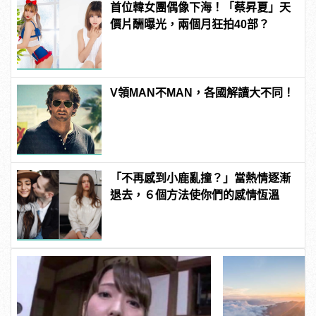
首位韓女團偶像下海！「蔡昇夏」天
價片酬曝光，兩個月狂拍40部？
V領MAN不MAN，各國解讀大不同！
「不再感到小鹿亂撞？」當熱情逐漸
退去，６個方法使你們的感情恆溫