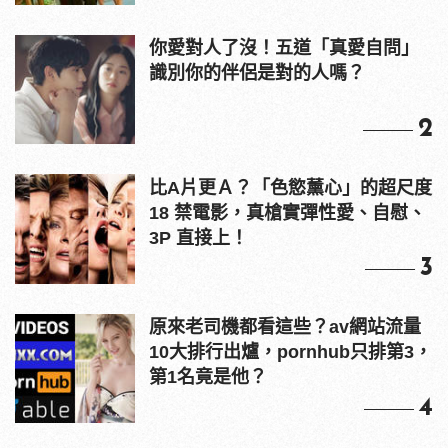
你愛對人了沒！五道「真愛自問」
識別你的伴侶是對的人嗎？
2
比A片更Ａ？「色慾薰心」的超尺度
18 禁電影，真槍實彈性愛、自慰、
3P 直接上！
3
原來老司機都看這些？av網站流量
10大排行出爐，pornhub只排第3，
第1名竟是他？
4