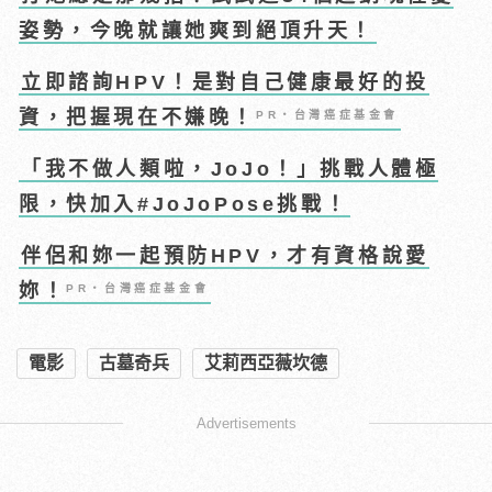
姿勢，今晚就讓她爽到絕頂升天！
立即諮詢HPV！是對自己健康最好的投
資，把握現在不嫌晚！
PR・台灣癌症基金會
「我不做人類啦，JoJo！」挑戰人體極
限，快加入#JoJoPose挑戰！
伴侶和妳一起預防HPV，才有資格說愛
妳！
PR・台灣癌症基金會
電影
古墓奇兵
艾莉西亞薇坎德
Advertisements