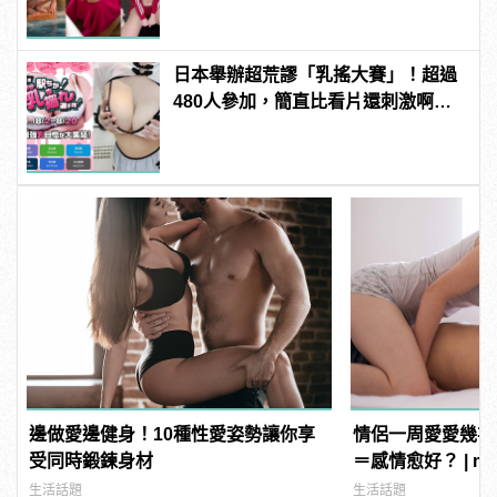
日本舉辦超荒謬「乳搖大賽」！超過
480人參加，簡直比看片還刺激啊！ |
manfashion這樣變型男
邊做愛邊健身！10種性愛姿勢讓你享
情侶一周愛愛幾次
受同時鍛鍊身材
＝感情愈好？ | ma
男
生活話題
生活話題