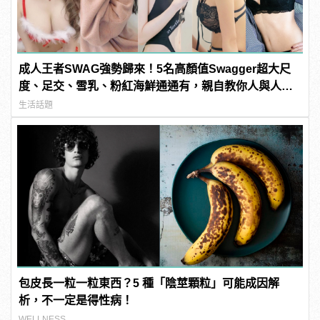
成人王者SWAG強勢歸來！5名高顏值Swagger超大尺
度、足交、雪乳、粉紅海鮮通通有，親自教你人與人的
連結！ | manfashion這樣變型男
生活話題
包皮長一粒一粒東西？5 種「陰莖顆粒」可能成因解
析，不一定是得性病！
WELLNESS