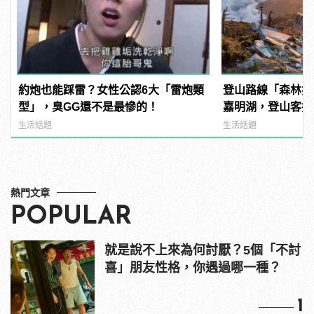
約炮也能踩雷？女性公認6大「雷炮類
登山路線「森林探
型」，臭GG還不是最慘的！
嘉明湖，登山客搶
線」也正夯！
生活話題
生活話題
熱門文章
POPULAR
就是說不上來為何討厭？5個「不討
喜」朋友性格，你遇過哪一種？
1