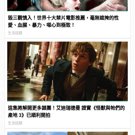
毀三觀慎入！世界十大禁片電影推薦，毫無遮掩的性
愛、血腥、暴力、噁心到極致！
生活話題
這集將解開更多謎團！艾迪瑞德曼 證實《怪獸與牠們的
產地 3》已順利開拍
生活話題