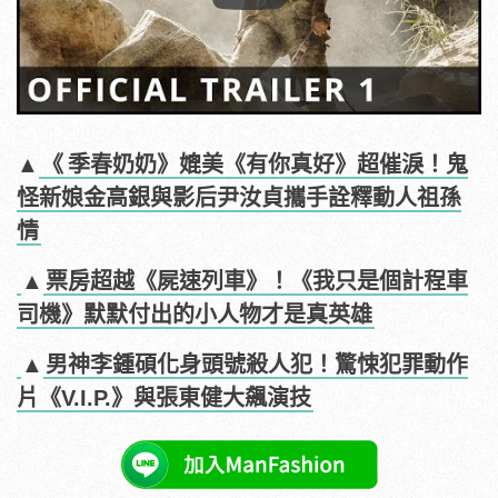
Play
▲
《
季春奶奶》媲美《有你真好》超催淚！鬼
怪新娘金高銀與影后尹汝貞攜手詮釋動人祖孫
情
▲
票房超越《屍速列車》！《我只是個計程車
司機》默默付出的小人物才是真英雄
▲
男神李鍾碩化身頭號殺人犯！驚悚犯罪動作
片《V.I.P.》與張東健大飆演技