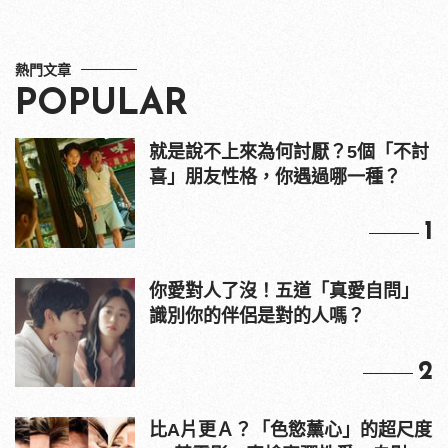
熱門文章
POPULAR
就是說不上來為何討厭？5個「不討
喜」朋友性格，你遇過哪一種？
1
你愛對人了沒！五道「真愛自問」
識別你的伴侶是對的人嗎？
2
比A片更Ａ？「色慾薰心」的超尺度