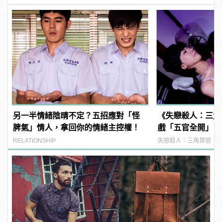
另一半情緒陰晴不定？五招應對「怪
《失戀殺人：三角
脾氣」情人，拿回你的情緒主控權！
戲「五官全開」，
好像快死了
RELATIONSHIP
失戀殺人：三角禁戀