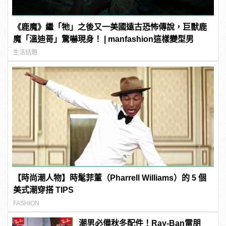
《鹿魔》繼「牠」之後又一美國遠古恐怖傳說，巨獸鹿
魔「溫迪哥」驚嚇現身！ | manfashion這樣變型男
生活話題
【時尚潮人物】時髦菲董（Pharrell Williams）的 5 個
美式潮穿搭 TIPS
FASHION
潮男必備秋冬配件！Ray-Ban雷朋