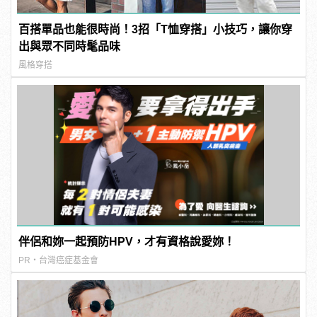
百搭單品也能很時尚！3招「T恤穿搭」小技巧，讓你穿
出與眾不同時髦品味
風格穿搭
伴侶和妳一起預防HPV，才有資格說愛妳！
PR・台灣癌症基金會