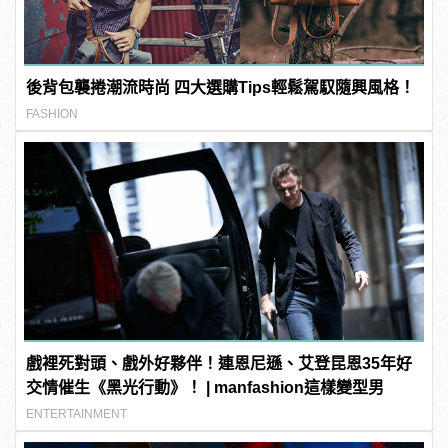
後背包襲捲潮流時尚 四大選購Tips輕鬆駕馭隨興風格！
FASHION
戲裡死對頭、戲外好夥伴！連恩尼遜、艾登昆恩35年好
交情催生《黑光行動》！ | manfashion這樣變型男
ENTERTAINMENT