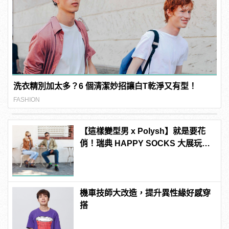
洗衣精別加太多？6 個清潔妙招讓白T乾淨又有型！
FASHION
【這樣變型男 x Polysh】就是要花
俏！瑞典 HAPPY SOCKS 大展玩心
創意的短襪時尚
機車技師大改造，提升異性緣好感穿
搭