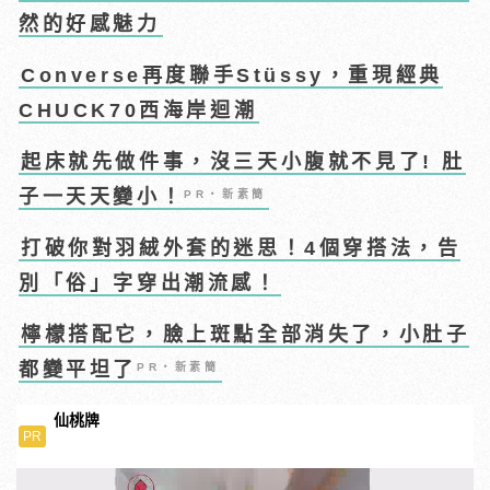
然的好感魅力
Converse再度聯手Stüssy，重現經典
CHUCK70西海岸迴潮
起床就先做件事，沒三天小腹就不見了! 肚
子一天天變小！
PR・新素簡
打破你對羽絨外套的迷思！4個穿搭法，告
別「俗」字穿出潮流感！
檸檬搭配它，臉上斑點全部消失了，小肚子
都變平坦了
PR・新素簡
仙桃牌
PR