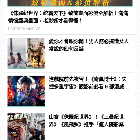
《侏羅紀世界：統霸天下》致敬畫面彩蛋全解析！滿滿
情懷經典畫面，老影迷才看得懂！
ENTERTAINMENT
愛你才會跟你鬧！男人務必搞懂女人
常說的四句反話
進戲院前先複習！《奇異博士2：失
控多重宇宙》觀影前必看 6 部漫威電
影、影集整理
山寨《侏羅紀世界》！《三疊紀世
界》《風飛鯊》推手「瘋人院影業」
如何片片賺錢？