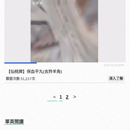
ads by popIn
【仙桃牌】保血平丸(去羚羊角)
深入了解
觀看次數 51,217次
>
<
1
2
單頁閱讀