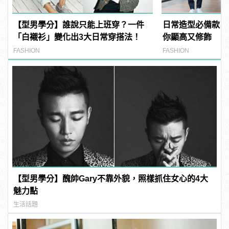
【型男學分】誰說只能上班穿？一件
日常造型必備款！
「白襯衫」變化出3大日常穿搭法！
你顯高又修飾
FASHION
FASHION
【型男學分】醜帥Gary不靠外貌，照樣抓住女心的4大
魅力點
生活話題