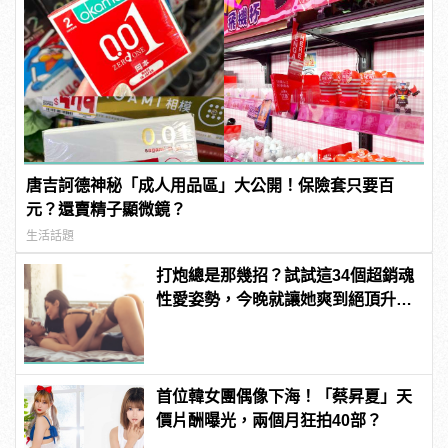
唐吉訶德神秘「成人用品區」大公開！保險套只要百
元？還賣精子顯微鏡？
生活話題
打炮總是那幾招？試試這34個超銷魂
性愛姿勢，今晚就讓她爽到絕頂升
天！ | manfashion這樣變型男
首位韓女團偶像下海！「蔡昇夏」天
價片酬曝光，兩個月狂拍40部？