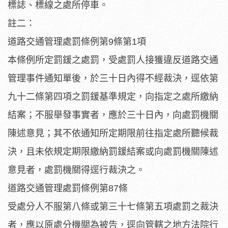
標誌、標線之處所停車。
註二：
道路交通管理處罰條例第9條第1項
本條例所定罰鍰之處罰，受處罰人接獲違反道路交通
管理事件通知單後，於三十日內得不經裁決，逕依第
九十二條第四項之罰鍰基準規定，向指定之處所繳納
結案；不服舉發事實者，應於三十日內，向處罰機關
陳述意見；其不依通知所定期限前往指定處所聽候裁
決，且未依規定期限繳納罰鍰結案或向處罰機關陳述
意見者，處罰機關得逕行裁決之。
道路交通管理處罰條例第87條
受處分人不服第八條或第三十七條第五項處罰之裁決
者，應以原處分機關為被告，逕向管轄之地方法院行