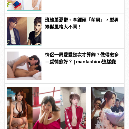
班維蕭憂鬱、李鍾碩「萌男」，型男
捲髮風格大不同！
情侶一周愛愛幾次才算夠？做得愈多
＝感情愈好？ | manfashion這樣變型
男