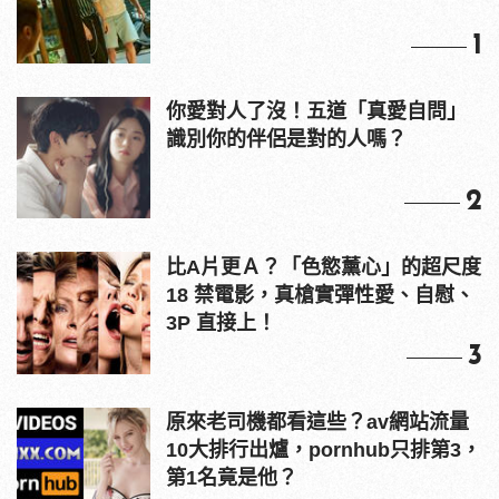
1
你愛對人了沒！五道「真愛自問」
識別你的伴侶是對的人嗎？
2
比A片更Ａ？「色慾薰心」的超尺度
18 禁電影，真槍實彈性愛、自慰、
3P 直接上！
3
原來老司機都看這些？av網站流量
10大排行出爐，pornhub只排第3，
第1名竟是他？