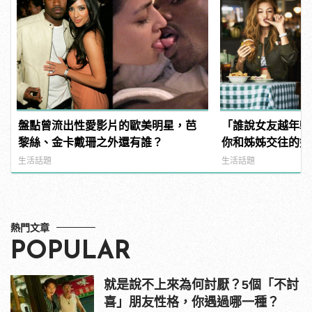
盤點曾流出性愛影片的歐美明星，芭
「誰說女友越年輕
黎絲、金卡戴珊之外還有誰？
你和姊姊交往的好
生活話題
生活話題
熱門文章
POPULAR
就是說不上來為何討厭？5個「不討
喜」朋友性格，你遇過哪一種？