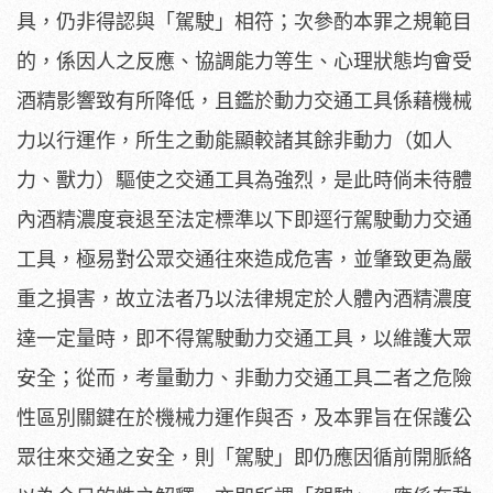
具，仍非得認與「駕駛」相符；次參酌本罪之規範目
的，係因人之反應、協調能力等生、心理狀態均會受
酒精影響致有所降低，且鑑於動力交通工具係藉機械
力以行運作，所生之動能顯較諸其餘非動力（如人
力、獸力）驅使之交通工具為強烈，是此時倘未待體
內酒精濃度衰退至法定標準以下即逕行駕駛動力交通
工具，極易對公眾交通往來造成危害，並肇致更為嚴
重之損害，故立法者乃以法律規定於人體內酒精濃度
達一定量時，即不得駕駛動力交通工具，以維護大眾
安全；從而，考量動力、非動力交通工具二者之危險
性區別關鍵在於機械力運作與否，及本罪旨在保護公
眾往來交通之安全，則「駕駛」即仍應因循前開脈絡