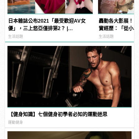
日本雜誌公布2021「最受歡迎AV女
轟動各大影展！《
優」，三上悠亞僅排第2？ |
實經歷：「從小以
manfashion這樣變型男
派」
生活話題
生活話題
【健身知識】七個健身初學者必知的運動迷思
運動健身