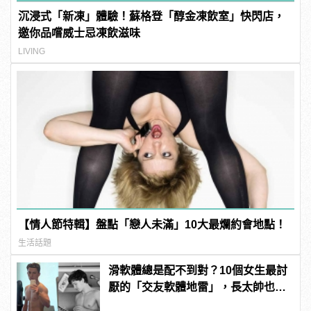
沉浸式「新凍」體驗！蘇格登「醇金凍飲室」快閃店，
邀你品嚐威士忌凍飲滋味
LIVING
【情人節特輯】盤點「戀人未滿」10大最爛約會地點！
生活話題
滑軟體總是配不到對？10個女生最討
厭的「交友軟體地雷」，長太帥也沒
用？！ | manfashion這樣變型男