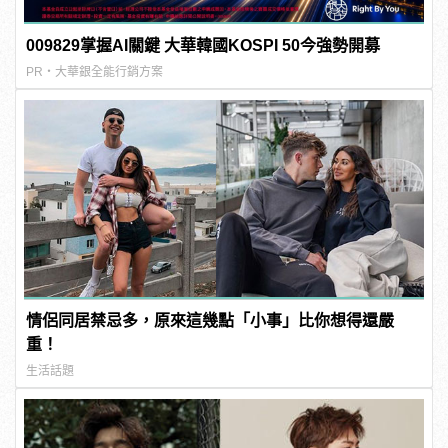
009829掌握AI關鍵 大華韓國KOSPI 50今強勢開募
PR・大華銀全能行銷方案
情侶同居禁忌多，原來這幾點「小事」比你想得還嚴
重！
生活話題