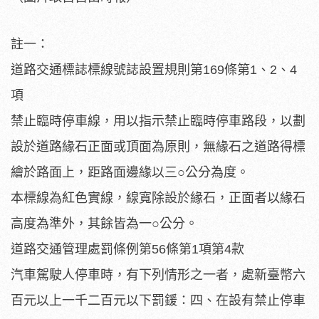
註一：
道路交通標誌標線號誌設置規則第169條第1、2、4
項
禁止臨時停車線，用以指示禁止臨時停車路段，以劃
設於道路緣石正面或頂面為原則，無緣石之道路得標
繪於路面上，距路面邊緣以三○公分為度。
本標線為紅色實線，線寬除設於緣石，正面者以緣石
高度為準外，其餘皆為一○公分。
道路交通管理處罰條例第56條第1項第4款
汽車駕駛人停車時，有下列情形之一者，處新臺幣六
百元以上一千二百元以下罰鍰：四、在設有禁止停車