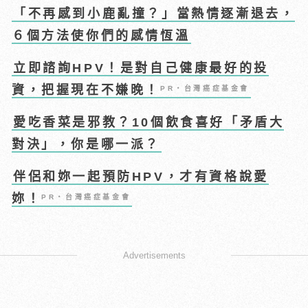
「不再感到小鹿亂撞？」當熱情逐漸退去，
６個方法使你們的感情恆溫
立即諮詢HPV！是對自己健康最好的投
資，把握現在不嫌晚！
PR・台灣癌症基金會
愛吃香菜是邪教？10個飲食喜好「矛盾大
對決」，你是哪一派？
伴侶和妳一起預防HPV，才有資格說愛
妳！
PR・台灣癌症基金會
Advertisements