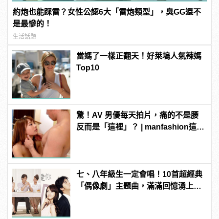
約炮也能踩雷？女性公認6大「雷炮類型」，臭GG還不
是最慘的！
生活話題
當媽了一樣正翻天！好萊塢人氣辣媽
Top10
驚！AV 男優每天拍片，痛的不是腰
反而是「這裡」？ | manfashion這樣
變型男
七、八年級生一定會唱！10首超經典
「偶像劇」主題曲，滿滿回憶湧上心
頭