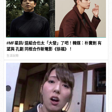
#MF星訊/ 這組合也太「大發」了吧！韓媒：朴寶劍 有
望與 孔劉 同框合作新電影《徐福》！
生活玩物