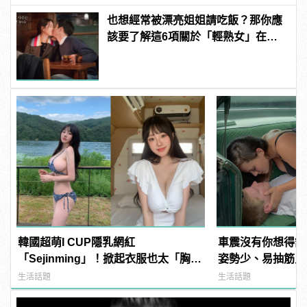
也想經常被漂亮姐姐請吃飯？那你應
該要了解這6項關於「輕熟女」在想
什麼
韓國超萌I CUP隱乳網紅
車震沒有你想得舒
「Sejinming」！掀起衣服也太「胸」
姿勢少、易抽筋只是
了吧！ | manfashion這樣變型男
生活話題
生活話題