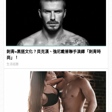
刺青=黑道文化？貝克漢、強尼戴普聯手演繹「刺青時
尚」！
生活話題