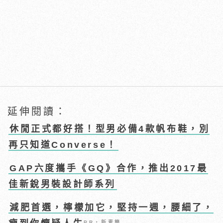
延伸閱讀：
休閒正式都好搭！型男必備4款帆布鞋，別
再只知道Converse！
GAP六度攜手《GQ》合作，推出2017最
佳新銳男裝設計師系列
減肥首選，檸檬加它，堅持一週，腰細了，
PR・新素簡