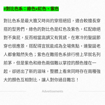
#對比色系：綠色x紅色、紫色
對比色系是最大膽又時尚的穿搭絕招，適合較擅長穿
搭的型男們，綠色的對比色是紅色及紫色，紅配綠絕
對不臭屁，反而相當高調又有質感，在寒冷的聖誕節
穿也很應景，搭配得宜就能成為全場焦點，連聖誕老
人都會黯然失色；紫色在難搭色系排行榜上早就名列
前茅，但是紫色和綠色兩個難以掌控的顏色撞在一
起，卻迸出了新的滋味，整體上看來同時存在兩種強
大的顏色互相對比，讓人對你過目難忘！
Advertisements