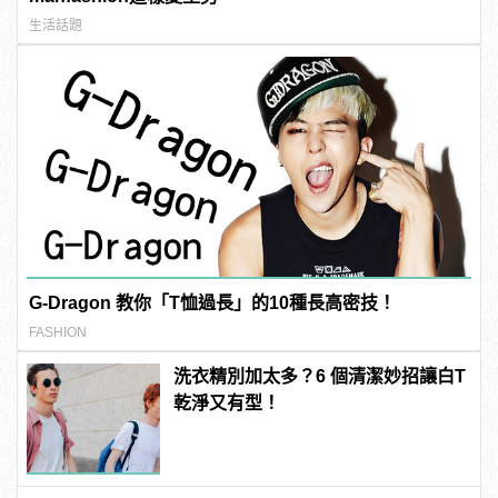
生活話題
G-Dragon 教你「T恤過長」的10種長高密技！
FASHION
洗衣精別加太多？6 個清潔妙招讓白T
乾淨又有型！