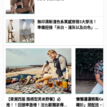
無印清新淺色系質感穿搭3大穿法！
準備迎接「米白、淺灰以及白色」的
新春光！
【東潮西服 雅痞型男來野餐】必
慵懶瀟灑輕鬆Ge
推！！回頭率激增！法比歐獨家傳
襯衫」搭配技，讓