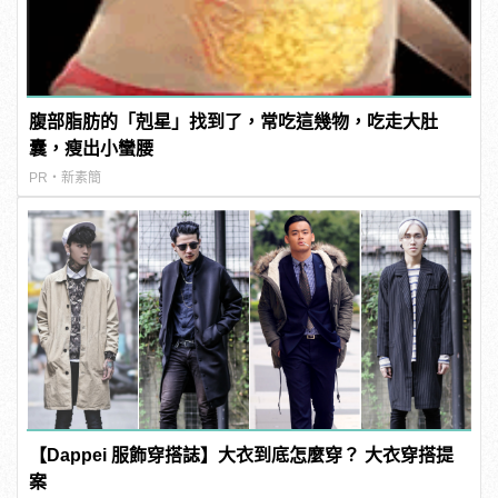
腹部脂肪的「剋星」找到了，常吃這幾物，吃走大肚
囊，瘦出小蠻腰
PR・新素簡
【Dappei 服飾穿搭誌】大衣到底怎麼穿？ 大衣穿搭提
案