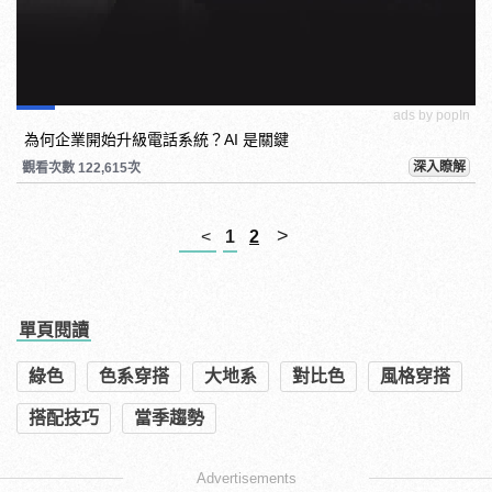
ads by popIn
為何企業開始升級電話系統？AI 是關鍵
深入瞭解
觀看次數 122,615次
>
<
1
2
單頁閱讀
綠色
色系穿搭
大地系
對比色
風格穿搭
搭配技巧
當季趨勢
Advertisements