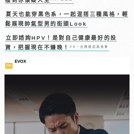
瘦到你懷疑人生
夏天也能穿黑色系，一起混搭三種風格，輕
鬆展現帥氣型男的街頭Look
立即諮詢HPV！是對自己健康最好的投
資，把握現在不嫌晚！
PR・台灣癌症基金會
EVOX
PR