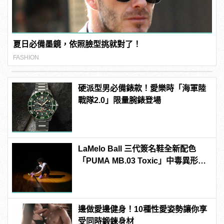
夏日必備墨鏡，依照臉型挑就對了！
FASHION
硬派型男必備錶款！愛樂時「海軍陸
戰隊2.0」限量腕錶登場
LaMelo Ball 三代簽名鞋全新配色
「PUMA MB.03 Toxic」中毒異形大
舉來襲
邊做愛邊健身！10種性愛姿勢讓你享
受同時鍛鍊身材