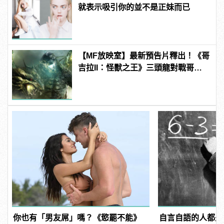
就表示吸引你的並不是正妹而已
【MF放映室】最新預告片釋出！《哥
吉拉II：怪獸之王》三頭龍對戰哥吉
拉超熱血
你也有「男友屌」嗎？《慾罷不能》
自言自語的人都是