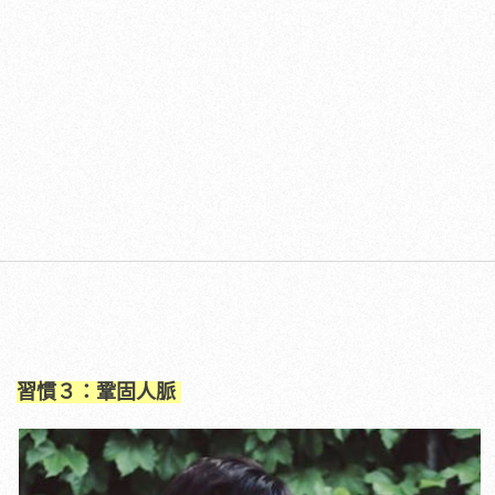
習慣３：鞏固人脈