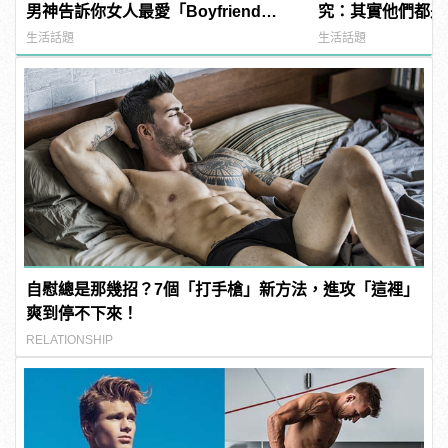
男神告訴你女人最愛「Boyfriend
究：其實他們都是
Dick」是啥？
斯坦都會這麼做！
生活話題
生活話題
自慰總是那幾招？7個「打手槍」新方法，進攻「這裡」
爽到停不下來！
RELATIONSHIP