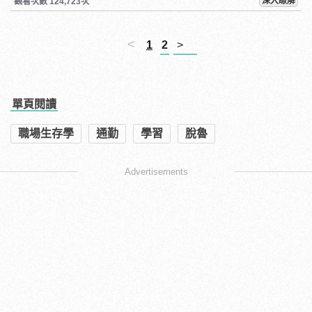
深入瞭解
觀看次數 124,723次
<
1
2
>
單頁閱讀
職場生存學
通勤
學習
脫魯
Advertisements