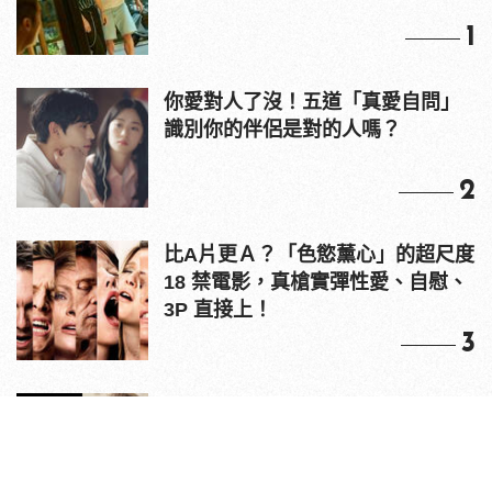
1
你愛對人了沒！五道「真愛自問」
識別你的伴侶是對的人嗎？
2
比A片更Ａ？「色慾薰心」的超尺度
18 禁電影，真槍實彈性愛、自慰、
3P 直接上！
3
原來老司機都看這些？av網站流量
10大排行出爐，pornhub只排第3，
第1名竟是他？