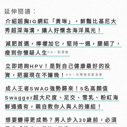
延伸閱讀：
介紹超胸IG網紅「黃琳」，鮮豔比基尼大
秀超深海溝，讓人好懷念海洋風光！
減肥首選，檸檬加它，堅持一週，腰細了，
瘦到你懷疑人生
PR・新素簡
立即諮詢HPV！是對自己健康最好的投
資，把握現在不嫌晚！
PR・台灣癌症基金會
成人王者SWAG強勢歸來！5名高顏值
Swagger超大尺度、足交、雪乳、粉紅海
鮮通通有，親自教你人與人的連結！
想要變得更成熟？男人步入30歲前，必須