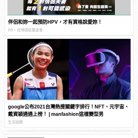
伴侶和妳一起預防HPV，才有資格說愛妳！
PR・台灣癌症基金會
google公布2021台灣熱搜關鍵字排行！NFT、元宇宙、
戴資穎通通上榜！ | manfashion這樣變型男
生活話題