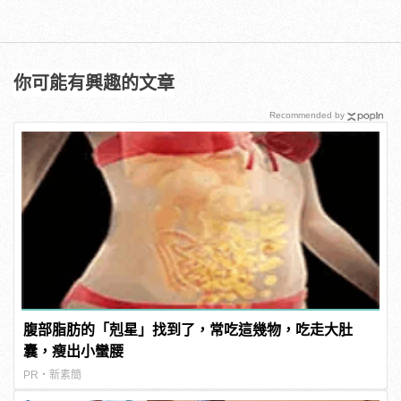
你可能有興趣的文章
Recommended by
腹部脂肪的「剋星」找到了，常吃這幾物，吃走大肚
囊，瘦出小蠻腰
PR・新素簡