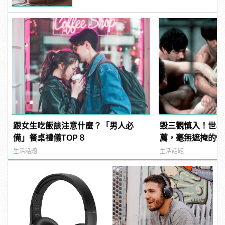
跟女生吃飯該注意什麼？「男人必
毀三觀慎入！世界
備」餐桌禮儀TOP８
薦，毫無遮掩的性
噁心到極致！
生活話題
生活話題