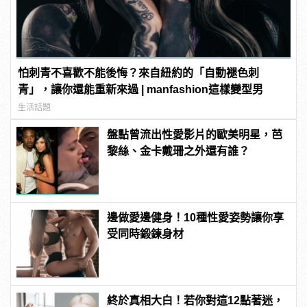
怕刺青不喜歡不能後悔？來自紐約的「自動褪色刺
青」，讓你還能重新來過 | manfashion這樣變型男
生活話題
盤點曾流出性愛影片的歐美明星，芭
黎絲、金卡戴珊之外還有誰？
邊做愛邊健身！10種性愛姿勢讓你享
受同時鍛鍊身材
終於真相大白！若你對這12點著迷，