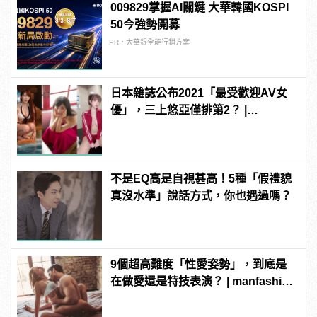
009829掌握AI關鍵 大華韓國KOSPI
50今強勢開募
PR・大華銀全能行銷方案
日本雜誌公布2021「最受歡迎AV女
優」，三上悠亞僅排第2？ |
manfashion這樣變型男
不是EQ高是自視甚高！5種「假禮貌
真沒水準」說話方式，你也遇過嗎？
9個超高難度「性愛姿勢」，到底是
在做愛還是特技表演？ | manfashion
這樣變型男