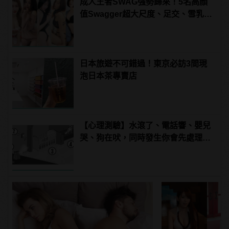
成人王者SWAG強勢歸來！5名高顏
值Swagger超大尺度、足交、雪乳、
粉紅海鮮通通有，親自教你人與人的
連結！ | manfashion這樣變型男
日本旅遊不可錯過！東京必訪3間現
泡日本茶專賣店
【心理測驗】水滾了、電話響、嬰兒
哭、狗在吠，同時發生你會先處理哪
件事？ | manfashion這樣變型男