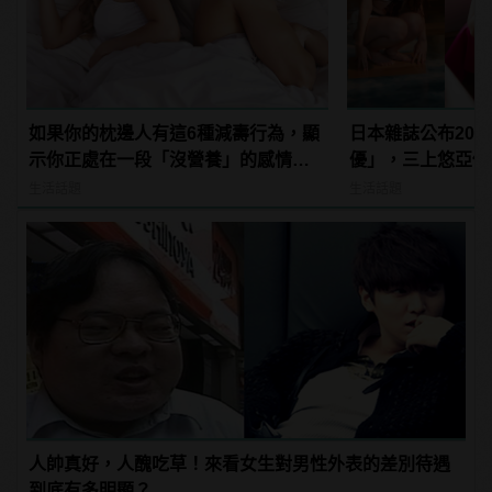
如果你的枕邊人有這6種減壽行為，顯
日本雜誌公布202
示你正處在一段「沒營養」的感情
優」，三上悠亞僅排
中！快逃啊！
manfashion這
生活話題
生活話題
人帥真好，人醜吃草！來看女生對男性外表的差別待遇
到底有多明顯？