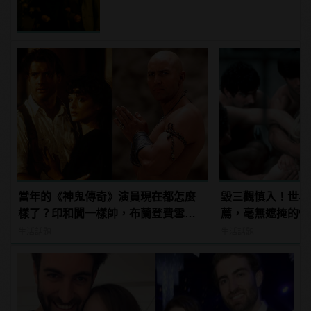
當年的《神鬼傳奇》演員現在都怎麼
毀三觀慎入！世界
樣了？印和闐一樣帥，布蘭登費雪大
薦，毫無遮掩的性
發福！
噁心到極致！
生活話題
生活話題