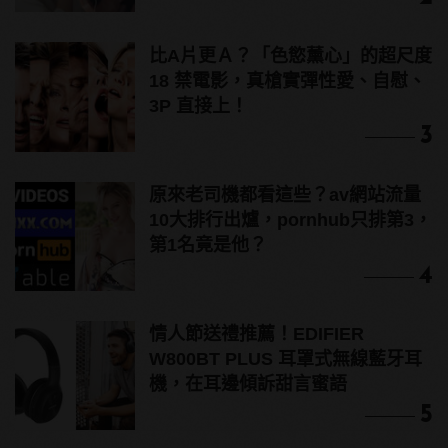
比A片更Ａ？「色慾薰心」的超尺度
18 禁電影，真槍實彈性愛、自慰、
3P 直接上！
3
原來老司機都看這些？av網站流量
10大排行出爐，pornhub只排第3，
第1名竟是他？
4
情人節送禮推薦！EDIFIER
W800BT PLUS 耳罩式無線藍牙耳
機，在耳邊傾訴甜言蜜語
5