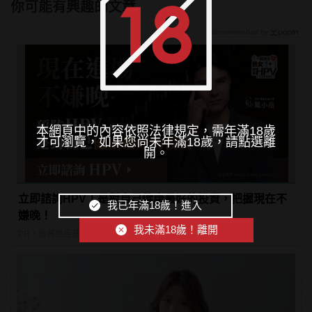
你可能有興趣的文章
Recommended by
本網頁中的內容依照法律規定，需年滿18歲
才可瀏覽，如果您尚未年滿18歲，請點選離
開。
立即諮詢HPV！是對自己健康最好的投資，把握現在不
我已年滿18歲！進入
嫌晚！
我未滿18歲！離開
PR・台灣癌症基金會