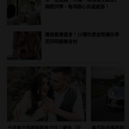
隔壁同學，每項都心有戚戚焉！
邊做愛邊健身！10種性愛姿勢讓你享
受同時鍛鍊身材
分手後立刻跟新對象交往？避免「反
美式肌肉車欲挑戰