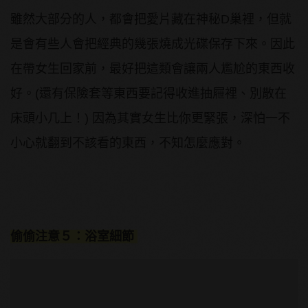
雖然大部分的人，都會把愛片藏在神秘D巢裡，但就
是會有些人會把經典的幾張燒成光碟保存下來。因此
在帶女生回家前，最好把這類會讓兩人尷尬的東西收
好。(還有保險套等東西要記得收進抽屜裡、別散在
床頭小几上！) 因為其實女生比你更緊張，深怕一不
小心就翻到不該看的東西，不知怎麼應對。
偷偷注意５：浴室細節