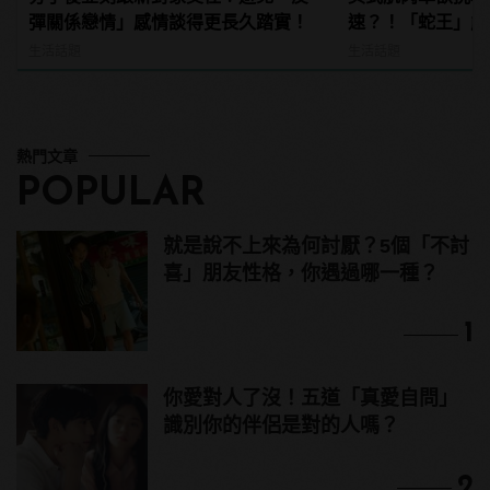
彈關係戀情」感情談得更長久踏實！
速？！「蛇王」能
資！
生活話題
生活話題
熱門文章
POPULAR
就是說不上來為何討厭？5個「不討
喜」朋友性格，你遇過哪一種？
1
你愛對人了沒！五道「真愛自問」
識別你的伴侶是對的人嗎？
2