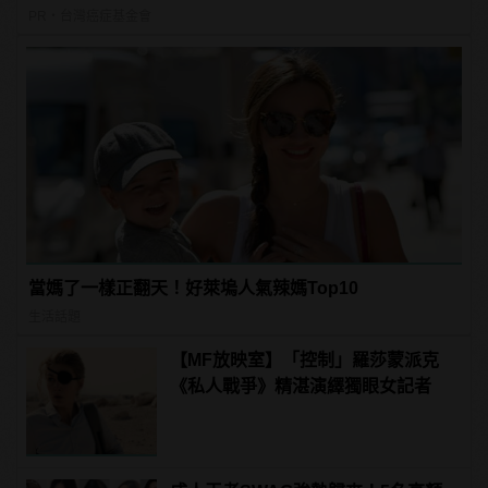
PR・台灣癌症基金會
當媽了一樣正翻天！好萊塢人氣辣媽Top10
生活話題
【MF放映室】「控制」羅莎蒙派克
《私人戰爭》精湛演繹獨眼女記者