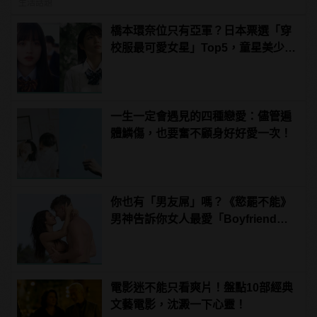
男
生活話題
橋本環奈位只有亞軍？日本票選「穿
校服最可愛女星」Top5，童星美少女
奪冠！
一生一定會遇見的四種戀愛：儘管遍
體鱗傷，也要奮不顧身好好愛一次！
你也有「男友屌」嗎？《慾罷不能》
男神告訴你女人最愛「Boyfriend
Dick」是啥？
電影迷不能只看爽片！盤點10部經典
文藝電影，沈澱一下心靈！