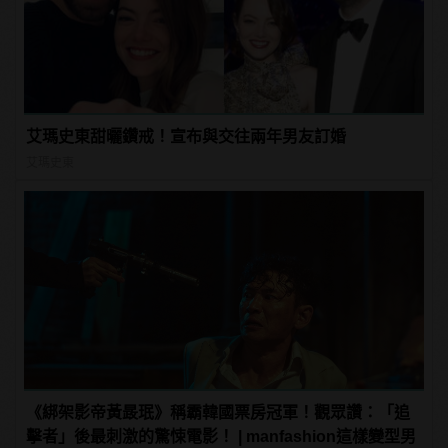
艾瑪史東甜曬鑽戒！宣布與交往兩年男友訂婚
艾瑪史東
《綁架影帝黃晸珉》稱霸韓國票房冠軍！觀眾讚：「追
擊者」後最刺激的驚悚電影！ | manfashion這樣變型男