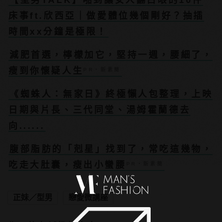
【型男TALK】啪到讓女人翻白眼的10件
床事ft.欣西亞｜做愛體位幾個剛好？抽插
時間xx分鐘是極限！
減肥首選，檸檬加它，堅持一週，腰細了，
瘦到你懷疑人生
PR・新素簡
《蜘蛛人：無家日》終極懶人包整理，上映
日期與片長、三代同堂、湯姆霍蘭德去
向......
腹部脂肪的「剋星」找到了，常吃這幾物，
吃走大肚囊，瘦出小蠻腰
PR・新素簡
正妹／型男
戀愛微講座