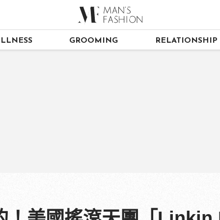
LLNESS
GROOMING
RELATIONSHIP
的！美國搖滾天團「Linkin 