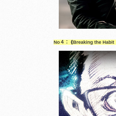
No４： ⟪Breaking the Habit