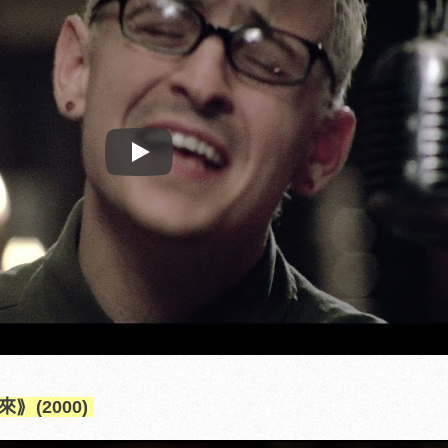
Play
來
⟫ (2000)