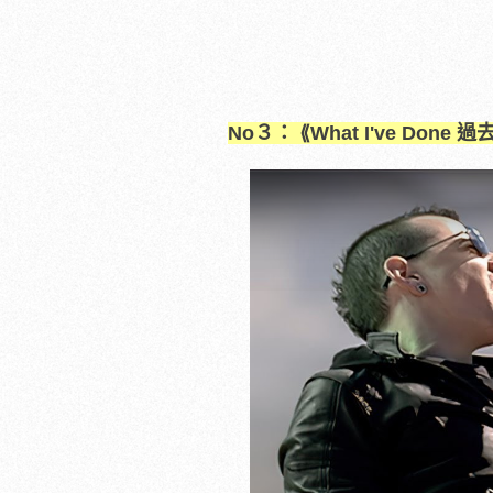
No３： ⟪What I've Done
過