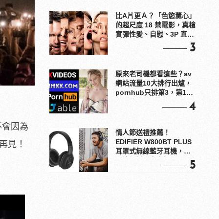
比A片更Ａ？「色慾薰心」
的超尺度 18 禁電影，真槍
實彈性愛、自慰、3P 直接
上！
3
原來老司機都看這些？av
網站流量10大排行出爐，
pornhub只排第3，第1名
竟是他？
4
不會因為
情人節送禮推薦！
EDIFIER W800BT PLUS
說再見！
耳罩式無線藍牙耳機，在
耳邊傾訴甜言蜜語
5