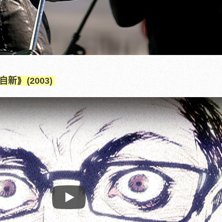
自新
⟫ (2003)
Play