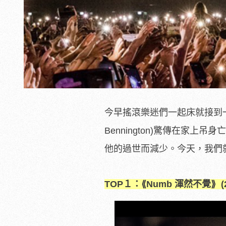
今早搖滾樂迷們一起床就接到一
Bennington)驚傳在家
他的過世而減少。今天，我們就
TOP１：⟪Numb 渾然不覺
⟫ (