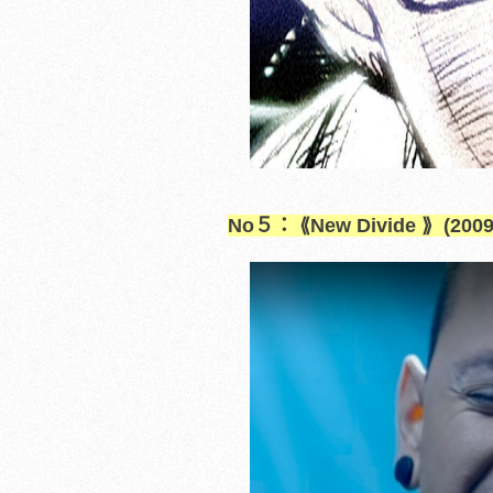
No５： ⟪New Divide ⟫ (200