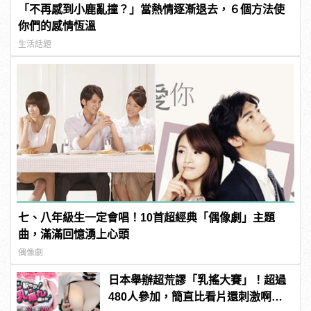
「不再感到小鹿亂撞？」當熱情逐漸退去，６個方法使
你們的感情恆溫
生活話題
七、八年級生一定會唱！10首超經典「偶像劇」主題
曲，滿滿回憶湧上心頭
偶像劇
日本舉辦超荒謬「乳搖大賽」！超過
480人參加，簡直比看片還刺激啊！ |