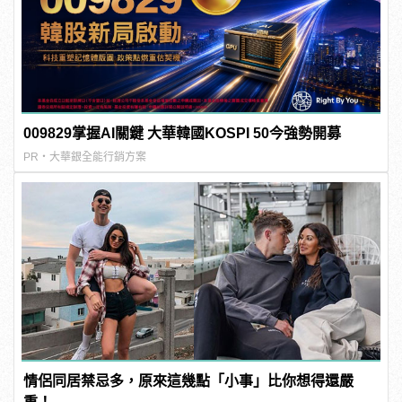
009829掌握AI關鍵 大華韓國KOSPI 50今強勢開募
PR・大華銀全能行銷方案
情侶同居禁忌多，原來這幾點「小事」比你想得還嚴