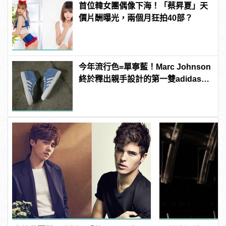
首位韓女團偶像下海！「蔡昇夏」天
價片酬曝光，兩個月狂拍40部？
今年流行色=單寧藍！Marc Johnson
終於釋出親手設計的第一雙adidas滑
板鞋！