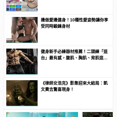
manfashion這樣變型男
邊做愛邊健身！10種性愛姿勢讓你享
受同時鍛鍊身材
健身新手必練器材推薦！二頭練「這
台」最有感，腹肌、胸肌、背肌這樣
練！
《律師女浩克》影集迎來大結局：凱
文費吉驚喜現身！