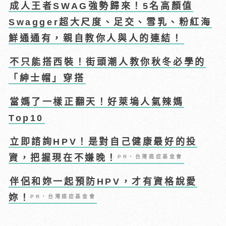
成人王者SWAG強勢歸來！5名高顏值
Swagger超大尺度、足交、雪乳、粉紅海
鮮通通有，親自教你人與人的連結！
不只能搭西裝！街頭潮人教你秋冬必學的
「紳士帽」穿搭
當媽了一樣正翻天！好萊塢人氣辣媽
Top10
立即諮詢HPV！是對自己健康最好的投
資，把握現在不嫌晚！
PR・台灣癌症基金會
伴侶和妳一起預防HPV，才有資格說愛
妳！
PR・台灣癌症基金會