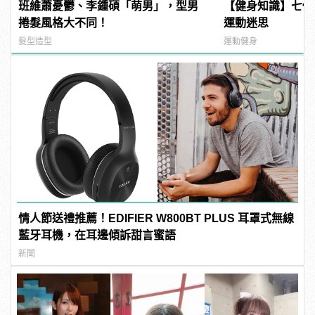
班維蕭憂鬱、李鍾碩「萌男」，型男
【健身知識】七個
捲髮風格大不同！
運動迷思
髮型造型
運動健身
情人節送禮推薦！EDIFIER W800BT PLUS 耳罩式無線
藍牙耳機，在耳邊傾訴甜言蜜語
新聞