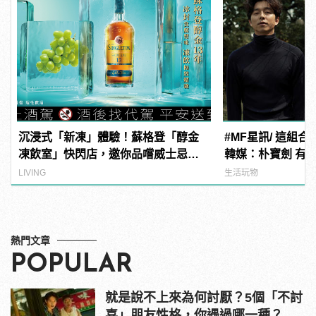
沉浸式「新凍」體驗！蘇格登「醇金
#MF星訊/ 這組
凍飲室」快閃店，邀你品嚐威士忌凍
韓媒：朴寶劍 有望
飲滋味
電影《徐福》！
LIVING
生活玩物
熱門文章
POPULAR
就是說不上來為何討厭？5個「不討
喜」朋友性格，你遇過哪一種？