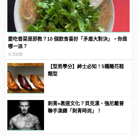
愛吃香菜是邪教？10 個飲食喜好「矛盾大對決」，你是
哪一派？
生活話題
【型男學分】紳士必知！5種雕花鞋
類型
刺青=黑道文化？貝克漢、強尼戴普
聯手演繹「刺青時尚」！