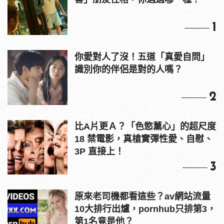
1
你愛對人了沒！五道「真愛自問」
識別你的伴侶是對的人嗎？
2
比A片更Ａ？「色慾薰心」的超尺度
18 禁電影，真槍實彈性愛、自慰、
3P 直接上！
3
原來老司機都看這些？av網站流量
10大排行出爐，pornhub只排第3，
第1名竟是他？