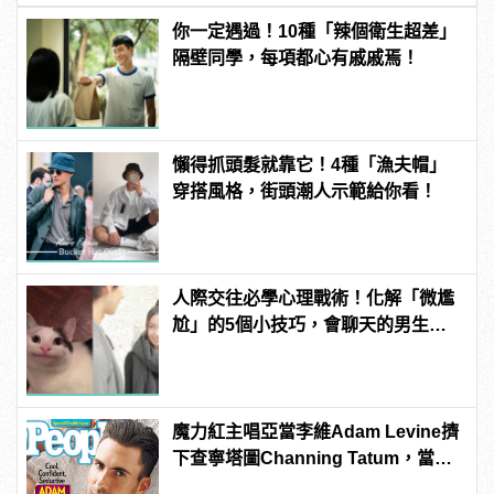
你一定遇過！10種「辣個衛生超差」
隔壁同學，每項都心有戚戚焉！
懶得抓頭髮就靠它！4種「漁夫帽」
穿搭風格，街頭潮人示範給你看！
人際交往必學心理戰術！化解「微尷
尬」的5個小技巧，會聊天的男生更
有魅力！ | manfashion這樣變型男
魔力紅主唱亞當李維Adam Levine擠
下查寧塔圖Channing Tatum，當選
《PEOPLE》時人雜誌2013年最性感