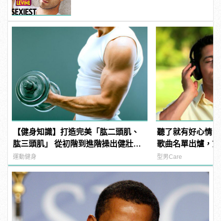
男人！
【健身知識】打造完美「肱二頭肌、
聽了就有好心情！
肱三頭肌」 從初階到進階操出健壯手
歌曲名單出爐，第一名是
臂
運動健身
型男Care