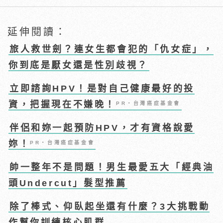
延伸閱讀：
旅人救世劍？連女生都會犯的「仇女症」，
你到底是厭女還是性別歧視？
立即諮詢HPV！是對自己健康最好的投
資，把握現在不嫌晚！
PR・台灣癌症基金會
伴侶和妳一起預防HPV，才有資格說愛
妳！
PR・台灣癌症基金會
帥一整年不是問題！男生最愛五大「經典油
頭Undercut」髮型推薦
除了棒式、仰臥起坐還有什麼？3大挑戰動
作幫你訓練核心肌群