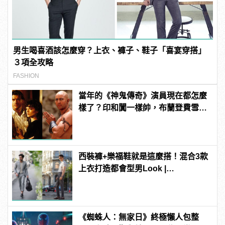
男生喝喜酒該怎麼穿？上衣、褲子、鞋子「喜宴穿搭」
３項全攻略
FASHION
當年的《神鬼傳奇》演員現在都怎麼
樣了？印和闐一樣帥，布蘭登費雪大
發福！
西裝褲+樂福鞋就是這麼搭！混合3款
上衣打造都會型男Look |
manfashion這樣變型男
《蜘蛛人：無家日》終極懶人包整