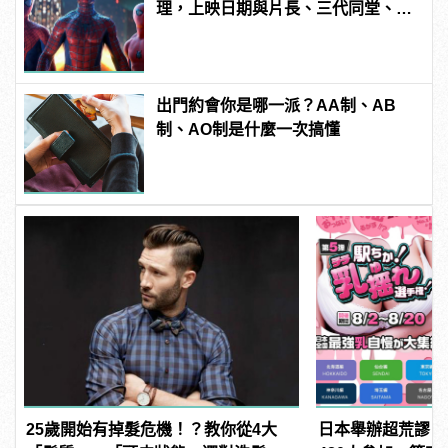
理，上映日期與片長、三代同堂、湯
姆霍蘭德去向......
出門約會你是哪一派？AA制、AB
制、AO制是什麼一次搞懂
25歲開始有掉髮危機！？教你從4大
日本舉辦超荒謬「