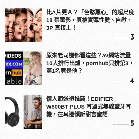
比A片更Ａ？「色慾薰心」的超尺度
18 禁電影，真槍實彈性愛、自慰、
3P 直接上！
3
原來老司機都看這些？av網站流量
10大排行出爐，pornhub只排第3，
第1名竟是他？
4
情人節送禮推薦！EDIFIER
W800BT PLUS 耳罩式無線藍牙耳
機，在耳邊傾訴甜言蜜語
5