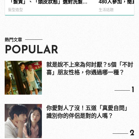
「髮質」、「頭皮狀態」選對洗髮
480人參加，簡直
品，避免落髮、保養清潔一次到位！
manfashion這
髮型造型
生活話題
熱門文章
POPULAR
就是說不上來為何討厭？5個「不討
喜」朋友性格，你遇過哪一種？
1
你愛對人了沒！五道「真愛自問」
識別你的伴侶是對的人嗎？
2