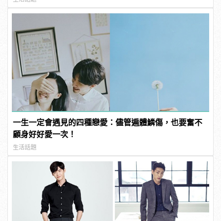
一生一定會遇見的四種戀愛：儘管遍體鱗傷，也要奮不
顧身好好愛一次！
生活話題