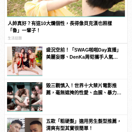
人帥真好？有這10大爛個性，長得像貝克漢也照樣
「魯」一輩子！
生活話題
盛況空前！「SWAG啪啪Day直播」
美麗妄娜、DenKa周荀攜手人氣
Swagger塞爆網站流量，老司機全暴
動啦！
毀三觀慎入！世界十大禁片電影推
薦，毫無遮掩的性愛、血腥、暴力、
噁心到極致！
五款「粗硬髮」適用男生髮型推薦，
清爽有型其實很簡單！