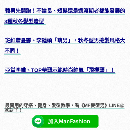
韓男先開跑！不論長、短髮還是過渡期者都能發展的
3種秋冬髮型造型
班維蕭憂鬱、李鍾碩「萌男」，秋冬型男捲髮風格大
不同！
亞當李維、TOP帶頭示範時尚帥氣「飛機頭」！
最實用的穿搭、健身、髮型教學，看《MF變型男》LINE@
就對了！