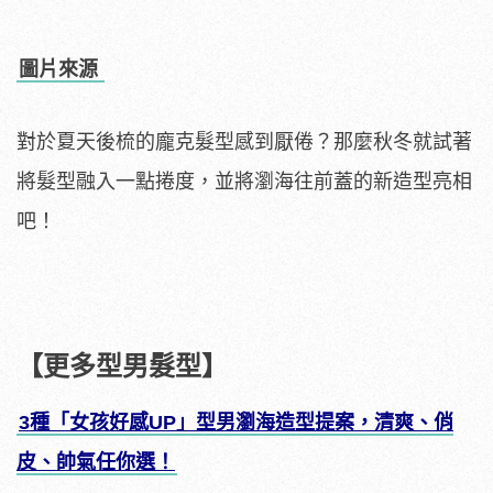
圖片來源
對於夏天後梳的龐克髮型感到厭倦？那麼秋冬就試著
將髮型融入一點捲度，並將瀏海往前蓋的新造型亮相
吧！
【更多型男髮型】
3種「女孩好感UP」型男瀏海造型提案，清爽、俏
皮、帥氣任你選！