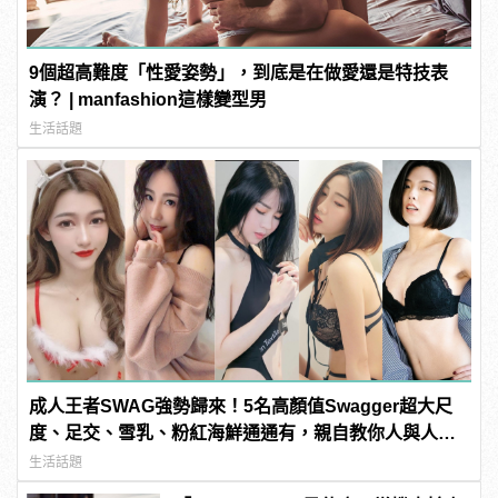
9個超高難度「性愛姿勢」，到底是在做愛還是特技表
演？ | manfashion這樣變型男
生活話題
成人王者SWAG強勢歸來！5名高顏值Swagger超大尺
度、足交、雪乳、粉紅海鮮通通有，親自教你人與人的
連結！ | manfashion這樣變型男
生活話題