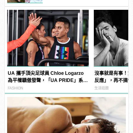
UA 攜手頂尖足球員 Chloe Logarzo
沒事就是有事！女
為平權驕傲發聲，「UA PRIDE」系列
反應」，再不搞懂
全新上市！
FASHION
生活話題