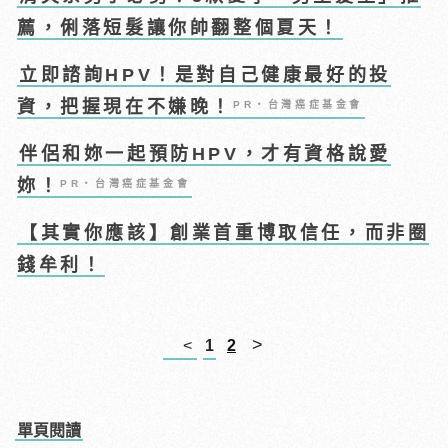
薦，俐落短髮讓你帥翻整個夏天！
立即諮詢HPV！是對自己健康最好的投
資，把握現在不嫌晚！
PR・台灣癌症基金會
伴侶和妳一起預防HPV，才有資格說愛
妳！
PR・台灣癌症基金會
【其實你應該】創業首重博取信任，而非圈
錢牟利！
>
<
1
2
單頁閱讀