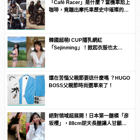
「Café Racer」是什麼？當機車尬上
咖啡，竟蹦出摩托車歷史中璀璨的火
花！？ | manfashion這樣變型男
韓國超萌I CUP隱乳網紅
「Sejinming」！掀起衣服也太
「胸」了吧！ | manfashion這樣變型
男
還在苦惱父親節要送什麼嗎 ？HUGO
BOSS父親節時尚選單來了！
絕對領域超展開！日本第一腿模「彦
坂櫻」，88cm逆天長腿讓人甘願拜
倒她腿下啊！ | manfashion這樣變型
男