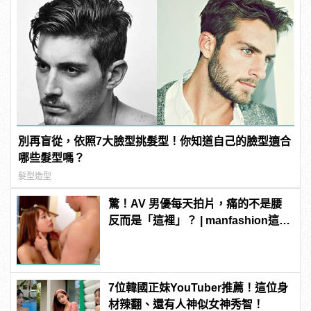
別再盲從，依照7大臉型挑髮型！你知道自己的臉型適合
哪些髮型嗎？
髮型造型
驚！AV 男優每天拍片，痛的不是腰
反而是「這裡」？ | manfashion這樣
變型男
7位韓國正妹YouTuber推薦！這位身
材辣翻、還有人神似女神秀智！