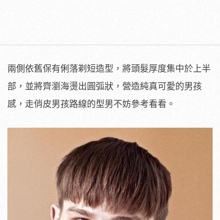
兩側依舊保有俐落剃短造型，將頭髮厚度集中於上半
部，並將齊瀏海燙出圓弧狀，營造純真可愛的男孩
感，走俏皮男孩路線的型男不妨參考看看。