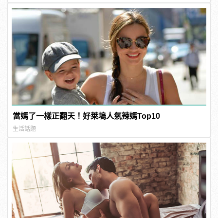
當媽了一樣正翻天！好萊塢人氣辣媽Top10
生活話題