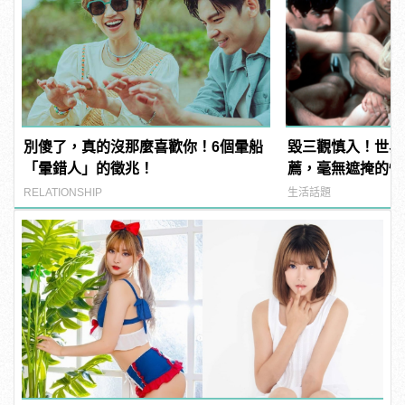
別傻了，真的沒那麼喜歡你！6個暈船
毀三觀慎入！世界
「暈錯人」的徵兆！
薦，毫無遮掩的性
噁心到極致！ | ma
RELATIONSHIP
生活話題
男