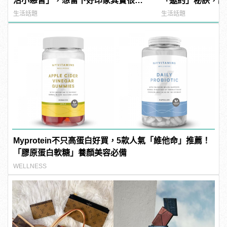
活小惡習」，想留下好印象其實很簡
「邀約」秘訣，讓
單！
到她！
生活話題
生活話題
Myprotein不只高蛋白好買，5款人氣「維他命」推薦！
「膠原蛋白軟糖」養顏美容必備
WELLNESS