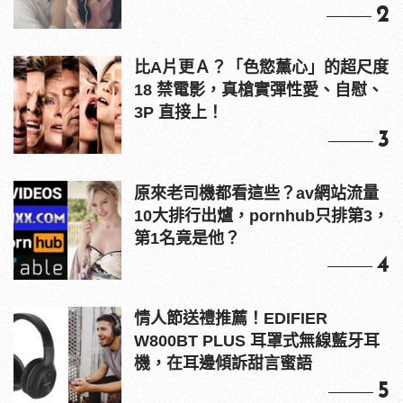
2
比A片更Ａ？「色慾薰心」的超尺度
18 禁電影，真槍實彈性愛、自慰、
3P 直接上！
3
原來老司機都看這些？av網站流量
10大排行出爐，pornhub只排第3，
第1名竟是他？
4
情人節送禮推薦！EDIFIER
W800BT PLUS 耳罩式無線藍牙耳
機，在耳邊傾訴甜言蜜語
5