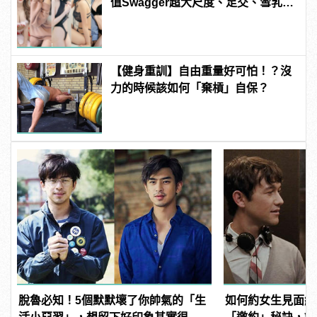
值Swagger超大尺度、足交、雪乳、
粉紅海鮮通通有，親自教你人與人的
連結！ | manfashion這樣變型男
【健身重訓】自由重量好可怕！？沒
力的時候該如何「棄槓」自保？
脫魯必知！5個默默壞了你帥氣的「生
如何約女生見面約