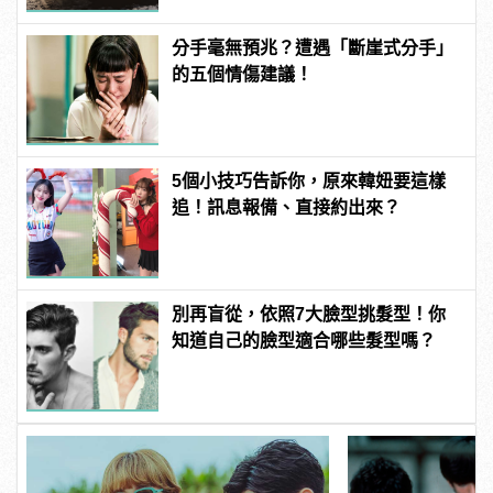
分手毫無預兆？遭遇「斷崖式分手」
的五個情傷建議！
5個小技巧告訴你，原來韓妞要這樣
追！訊息報備、直接約出來？
別再盲從，依照7大臉型挑髮型！你
知道自己的臉型適合哪些髮型嗎？