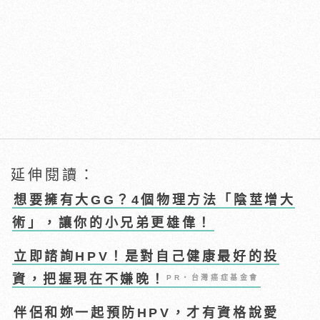
延伸閱讀：
想要擁有大GG？4個物理方法「陰莖增大
術」，讓你的小兄弟更雄偉！
立即諮詢HPV！是對自己健康最好的投
資，把握現在不嫌晚！
PR・台灣癌症基金會
伴侶和妳一起預防HPV，才有資格說愛