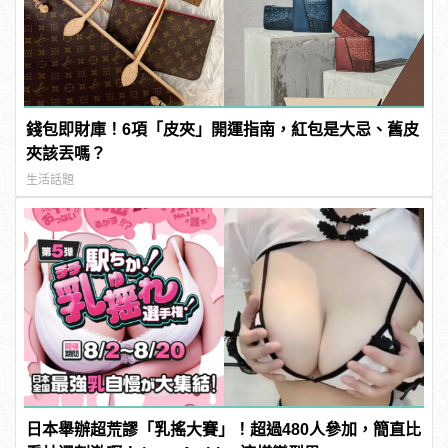
錢包即財庫！6項「皮夾」開運指南，紅包是大忌、舊皮
夾該丟嗎？
生活話題
日本舉辦超荒謬「乳搖大賽」！超過480人參加，簡直比