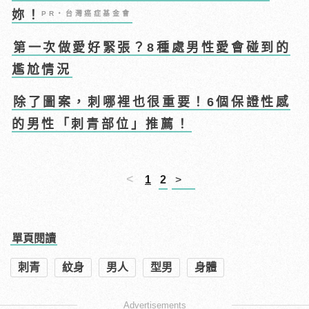
妳！
PR・台灣癌症基金會
第一次做愛好緊張？8種處男性愛會碰到的
尷尬情況
除了圖案，刺哪裡也很重要！6個保證性感
的男性「刺青部位」推薦！
<
1
2
>
單頁閱讀
刺青
紋身
男人
型男
身體
Advertisements