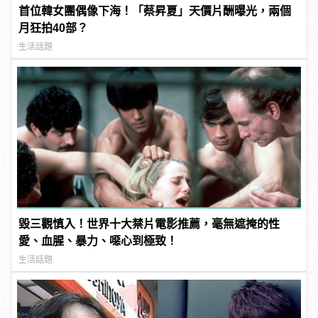
首位韓女團偶像下海！「蔡昇夏」天價片酬曝光，兩個
月狂拍40部？
生活話題
毀三觀慎入！世界十大禁片電影推薦，毫無遮掩的性
愛、血腥、暴力、噁心到極致！
生活話題