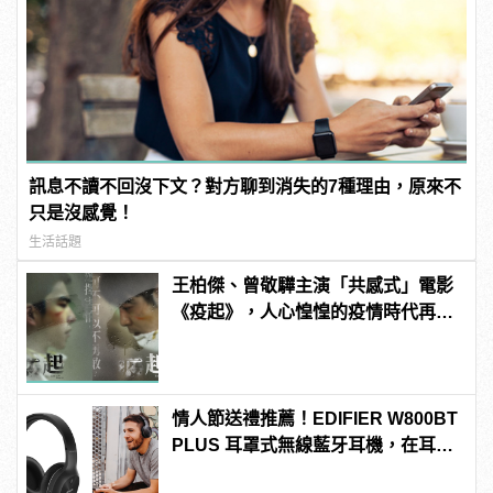
訊息不讀不回沒下文？對方聊到消失的7種理由，原來不
只是沒感覺！
生活話題
王柏傑、曾敬驊主演「共感式」電影
《疫起》，人心惶惶的疫情時代再度
上演！
情人節送禮推薦！EDIFIER W800BT
PLUS 耳罩式無線藍牙耳機，在耳邊
傾訴甜言蜜語