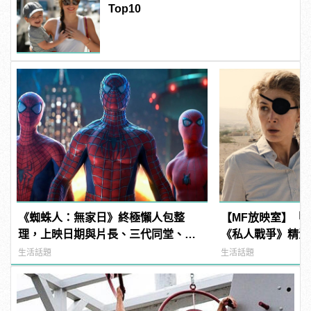
Top10
《蜘蛛人：無家日》終極懶人包整
【MF放映室】「
理，上映日期與片長、三代同堂、湯
《私人戰爭》精湛
姆霍蘭德去向......
生活話題
生活話題