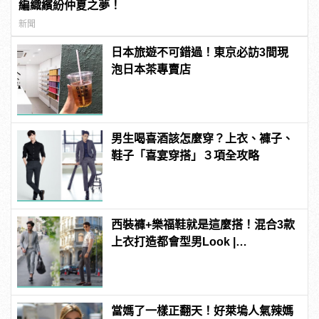
編織繽紛仲夏之夢！
新聞
日本旅遊不可錯過！東京必訪3間現
泡日本茶專賣店
男生喝喜酒該怎麼穿？上衣、褲子、
鞋子「喜宴穿搭」３項全攻略
西裝褲+樂福鞋就是這麼搭！混合3款
上衣打造都會型男Look |
manfashion這樣變型男
當媽了一樣正翻天！好萊塢人氣辣媽