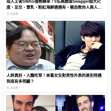
成人王者SWAG強勢歸來！5名高顏值Swagger超大尺
度、足交、雪乳、粉紅海鮮通通有，親自教你人與人的
連結！ | manfashion這樣變型男
生活話題
人帥真好，人醜吃草！來看女生對男性外表的差別待遇
到底有多明顯？
生活話題