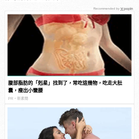
Recommended by
腹部脂肪的「剋星」找到了，常吃這幾物，吃走大肚
囊，瘦出小蠻腰
PR・新素簡