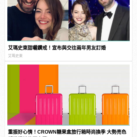
艾瑪史東甜曬鑽戒！宣布與交往兩年男友訂婚
艾瑪史東
重振好心情！CROWN糖果盒旅行箱時尚換季 大勢亮色