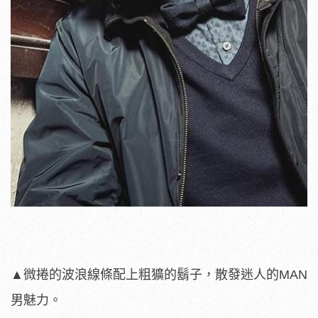
▲微捲的波浪線條配上粗獷的鬍子，散發迷人的MAN
男魅力。