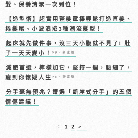
髮、保養清潔一次到位！
【造型術】超實用整髮電棒輕鬆打造直髮、
捲髮尾、小波浪捲3種潮流髮型！
起床就先做件事，沒三天小腹就不見了! 肚
子一天天變小！
PR・新素簡
減肥首選，檸檬加它，堅持一週，腰細了，
瘦到你懷疑人生
PR・新素簡
分手毫無預兆？遭遇「斷崖式分手」的五個
情傷建議！
<
1
2
>