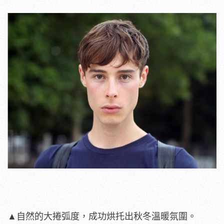
▲自然的大捲弧度，成功烘托出秋冬溫暖氛圍。