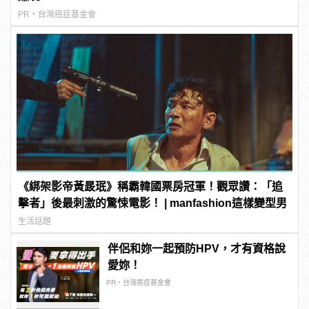
PR・台灣癌症基金會
《綁架影帝黃晸珉》稱霸韓國票房冠軍！觀眾讚：「追
擊者」後最刺激的驚悚電影！ | manfashion這樣變型男
生活話題
伴侶和妳一起預防HPV，才有資格說
愛妳！
PR・台灣癌症基金會