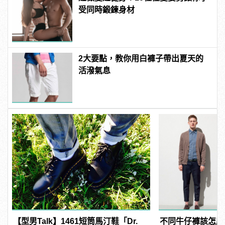
受同時鍛鍊身材
2大要點，教你用白褲子帶出夏天的
活潑氣息
【型男Talk】1461短筒馬汀鞋「Dr.
不同牛仔褲該怎麼