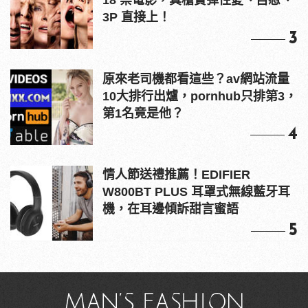
18 禁電影，真槍實彈性愛、自慰、
3P 直接上！
3
原來老司機都看這些？av網站流量
10大排行出爐，pornhub只排第3，
第1名竟是他？
4
情人節送禮推薦！EDIFIER
W800BT PLUS 耳罩式無線藍牙耳
機，在耳邊傾訴甜言蜜語
5