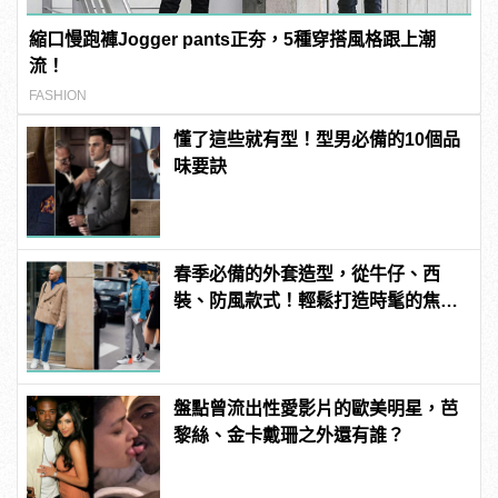
縮口慢跑褲Jogger pants正夯，5種穿搭風格跟上潮
流！
FASHION
懂了這些就有型！型男必備的10個品
味要訣
春季必備的外套造型，從牛仔、西
裝、防風款式！輕鬆打造時髦的焦點
層次
盤點曾流出性愛影片的歐美明星，芭
黎絲、金卡戴珊之外還有誰？