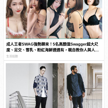
成人王者SWAG強勢歸來！5名高顏值Swagger超大尺
度、足交、雪乳、粉紅海鮮通通有，親自教你人與人的
連結！ | manfashion這樣變型男
生活話題