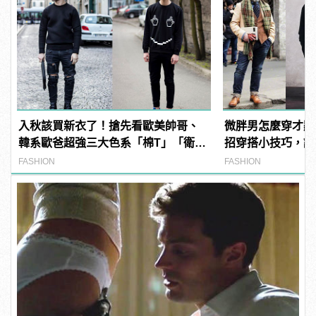
入秋該買新衣了！搶先看歐美帥哥、
微胖男怎麼穿才顯
韓系歐爸超強三大色系「棉T」「衛
招穿搭小技巧，讓
衣」穿搭
型男魅力！
FASHION
FASHION