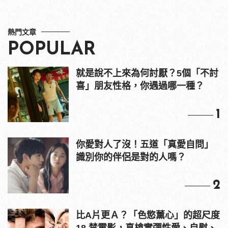
熱門文章
POPULAR
就是說不上來為何討厭？5個「不討
喜」朋友性格，你遇過哪一種？
1
你愛對人了沒！五道「真愛自問」
識別你的伴侶是對的人嗎？
2
比A片更Ａ？「色慾薰心」的超尺度