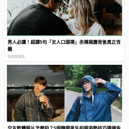
男人必讀！超譯5句「女人口頭禪」赤裸揭露背後真正含
義
戀愛微講座
交友軟體照片怎麼拍？5個韓國男生拍照姿勢技巧通通告