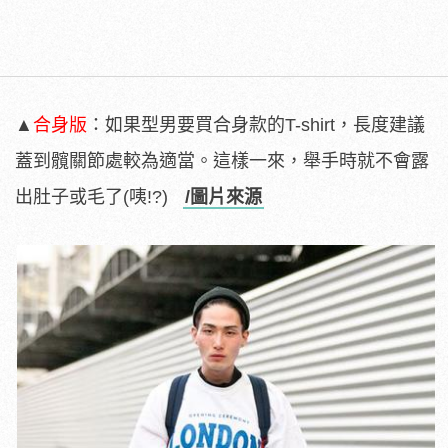
▲
合身版
：如果型男要買合身款的T-shirt，長度建議
蓋到髖關節處較為適當。這樣一來，舉手時就不會露
出肚子或毛了(咦!?)
/圖片來源