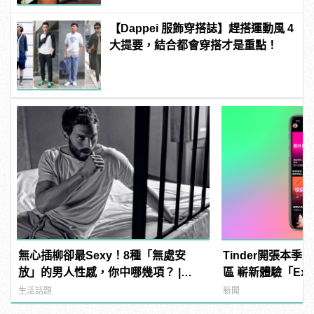
【Dappei 服飾穿搭誌】趕搭運動風 4
大提要，結合都會穿搭才是重點！
無心插柳卻最Sexy！8種「無處安
Tinder開張本
放」的男人性感，你中哪幾項？ |
區 嶄新體驗「Exp
manfashion這樣變型男
強勢上線 | manf
生活話題
新聞