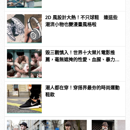
2D 風設計大熱！不只球鞋 連這些
潮流小物也變漫畫風格啦
毀三觀慎入！世界十大禁片電影推
薦，毫無遮掩的性愛、血腥、暴力、
噁心到極致！
潮人都在穿！穿搭界最夯的時尚運動
鞋款