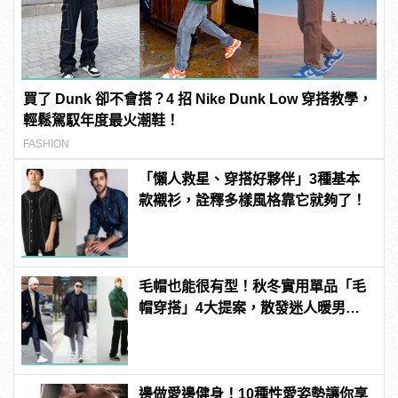
買了 Dunk 卻不會搭？4 招 Nike Dunk Low 穿搭教學，
輕鬆駕馭年度最火潮鞋！
FASHION
「懶人救星、穿搭好夥伴」3種基本
款襯衫，詮釋多樣風格靠它就夠了！
毛帽也能很有型！秋冬實用單品「毛
帽穿搭」4大提案，散發迷人暖男魅
力！
邊做愛邊健身！10種性愛姿勢讓你享