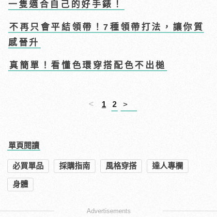
一隻適合自己的好手錶！
不再只會平結領帶！7種領帶打法，讓你質
感晉升
真簡單！看懂色環穿搭配色不出槌
<
1
2
>
單頁閱讀
必買單品
採購指南
風格穿搭
達人專欄
身體
Advertisements