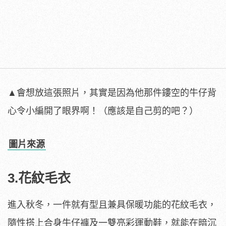
▲會想放這張照片，其實是因為他那件鏤空的牛仔背
心令小編開了眼界啊！（應該是自己剪的吧？）
圖片來源
3.花紋毛衣
進入秋冬，一件就有型且兼具保暖功能的花紋毛衣，
隨性搭上合身牛仔褲及一雙亮彩運動鞋，就能在暗沉