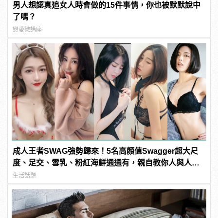
男人想認真追女人時會做的15件事情，你也被默默說中
了嗎？
戀愛微講座
成人王者SWAG強勢歸來！5名高顏值Swagger超大尺
度、足交、雪乳、粉紅海鮮通通有，親自教你人與人的
連結！ | manfashion這樣變型男
生活話題