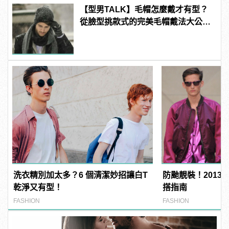
【型男TALK】毛帽怎麼戴才有型？
從臉型挑款式的完美毛帽戴法大公
開！
洗衣精別加太多？6 個清潔妙招讓白T
防颱靚裝！2013春夏
乾淨又有型！
搭指南
FASHION
FASHION