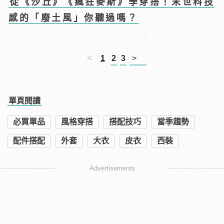
從《沙丘》《瘋狂麥斯》學穿搭！末世科技
感的「廢土風」你聽過嗎？
<
1
2
3
>
單頁閱讀
必買單品
風格穿搭
搭配技巧
當季趨勢
配件搭配
外套
大衣
皮衣
西裝
Advertisements