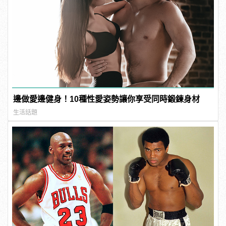
邊做愛邊健身！10種性愛姿勢讓你享受同時鍛鍊身材
生活話題