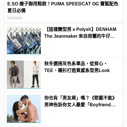
E.SO 瘦子御用鞋款！PUMA SPEEDCAT OG 寶藍配色
夏日必備
FASHION
【這樣變型男 x Polysh】DENHAM
The Jeanmaker 來自荷蘭的牛仔褲
專家
秋冬選搭灰色系單品，從背心、
TEE、襯衫打造質感系型男Look
你也有「男友屌」嗎？《慾罷不能》
男神告訴你女人最愛「Boyfriend
Dick」是啥？