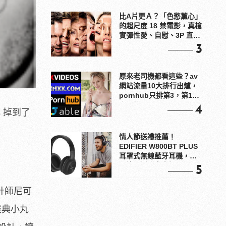
比A片更Ａ？「色慾薰心」
的超尺度 18 禁電影，真槍
實彈性愛、自慰、3P 直接
上！
3
原來老司機都看這些？av
網站流量10大排行出爐，
pornhub只排第3，第1名
竟是他？
4
 掉到了
情人節送禮推薦！
EDIFIER W800BT PLUS
耳罩式無線藍牙耳機，在
耳邊傾訴甜言蜜語
5
設計師尼可
與經典小丸