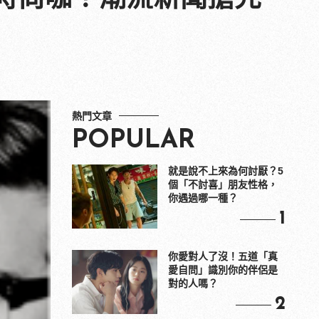
熱門文章
POPULAR
就是說不上來為何討厭？5
個「不討喜」朋友性格，
你遇過哪一種？
1
你愛對人了沒！五道「真
愛自問」識別你的伴侶是
對的人嗎？
2