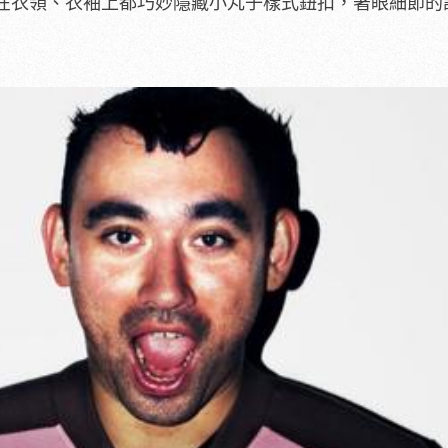
在衣領、衣袖上都巧妙隱藏小丸子樣式鈕扣，著眼細節的