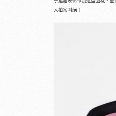
子尷尬表情作為造型圖樣，並
人拍案叫絕！