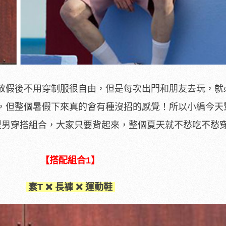
放假後不用穿制服很自由，但是每次出門和朋友去玩，就
，但整個暑假下來真的會有種沒招的感覺！所以小編今天
型男穿搭組合，大家只要背起來，整個夏天就不愁吃不愁
【搭配組合1】
素T ❌ 長褲 ❌ 運動鞋