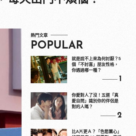
熱門文章
POPULAR
就是說不上來為何討厭？5
個「不討喜」朋友性格，
你遇過哪一種？
1
你愛對人了沒！五道「真
愛自問」識別你的伴侶是
對的人嗎？
2
比A片更Ａ？「色慾薰心」