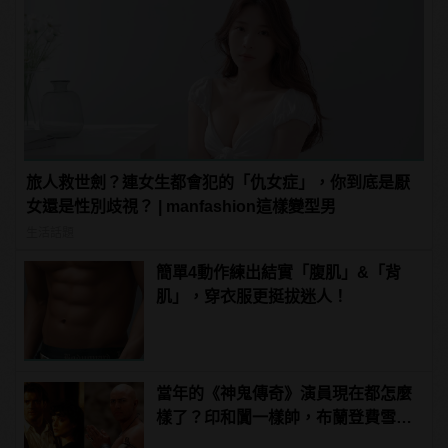
旅人救世劍？連女生都會犯的「仇女症」，你到底是厭
女還是性別歧視？ | manfashion這樣變型男
生活話題
簡單4動作練出結實「腹肌」&「背
肌」，穿衣服更挺拔迷人！
當年的《神鬼傳奇》演員現在都怎麼
樣了？印和闐一樣帥，布蘭登費雪大
發福！