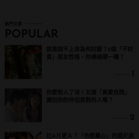
熱門文章
POPULAR
就是說不上來為何討厭？5個「不討
喜」朋友性格，你遇過哪一種？
1
你愛對人了沒！五道「真愛自問」
識別你的伴侶是對的人嗎？
2
比A片更Ａ？「色慾薰心」的超尺度