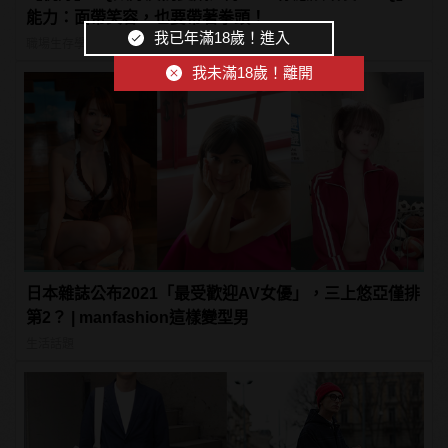
能力：面帶笑容，也要帶著拳頭！
我已年滿18歲！進入
職場生存學
我未滿18歲！離開
日本雜誌公布2021「最受歡迎AV女優」，三上悠亞僅排
第2？ | manfashion這樣變型男
生活話題