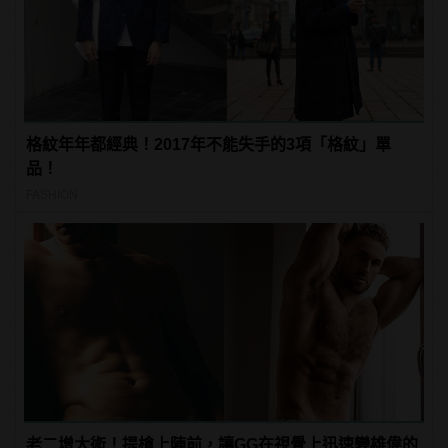
格紋年年都經典！2017年不能失手的3項「格紋」單
品！
FASHION
老二增大術！提槍上陣前，讓GG在視覺上迅速變雄偉的