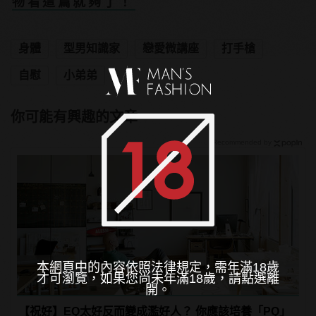
物看這篇就夠了！
身體
型男知識家
戀愛微講座
打手槍
自慰
小弟弟
你可能有興趣的文章
Recommended by
本網頁中的內容依照法律規定，需年滿18歲
才可瀏覽，如果您尚未年滿18歲，請點選離
開。
【祝好】EQ太好反而變成濫好人？ 你應該培養「PQ」