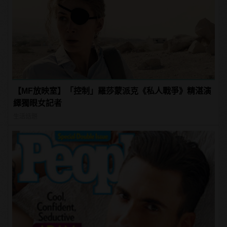
【MF放映室】「控制」羅莎蒙派克《私人戰爭》精湛演
繹獨眼女記者
生活話題