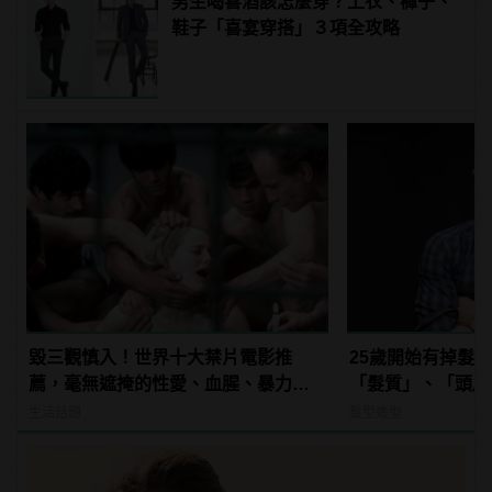
男生喝喜酒該怎麼穿？上衣、褲子、
鞋子「喜宴穿搭」３項全攻略
毀三觀慎入！世界十大禁片電影推
25歲開始有掉髮
薦，毫無遮掩的性愛、血腥、暴力、
「髮質」、「頭皮
噁心到極致！
品，避免落髮、保
生活話題
髮型造型