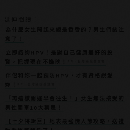
延伸閱讀：
為什麼女生聞起來總是香香的？男生們該注
意了！
立即諮詢HPV！是對自己健康最好的投
資，把握現在不嫌晚！
PR・台灣癌症基金會
伴侶和妳一起預防HPV，才有資格說愛
妳！
PR・台灣癌症基金會
「再這樣開遲早會往生！」女生無法接受的
男性開車10大禁忌！
【七夕特輯】地表最強情人節攻略，送禮