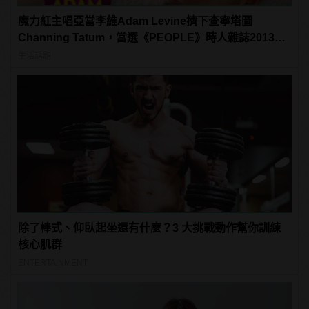
魔力紅主唱亞當李維Adam Levine擠下查寧塔圖
Channing Tatum，當選《PEOPLE》時人雜誌2013年
最性感男人！
生活話題
除了棒式、仰臥起坐還有什麼？3 大挑戰動作幫你訓練
核心肌群
ENTERTAINMENT