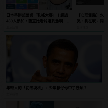
日本舉辦超荒謬「乳搖大賽」！超過
【心理測驗】水滾
480人參加，簡直比看片還刺激啊！ |
哭、狗在吠，同時
manfashion這樣變型男
件事？ | manfa
生活話題
生活話題
年輕人的「初老境桃」，少年夥仔你中了幾項？
生活話題