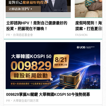
立即諮詢HPV！是對自己健康最好的
度假時間到！海灘
投資，把握現在不嫌晚！
提案，打造夏日陽
PR・台灣癌症基金會
FASHION
009829掌握AI關鍵 大華韓國KOSPI 50今強勢開募
PR・大華銀全能行銷方案