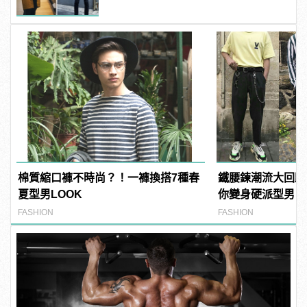
棉質縮口褲不時尚？！一褲換搭7種春
鐵腰鍊潮流大回歸
夏型男LOOK
你變身硬派型男
FASHION
FASHION