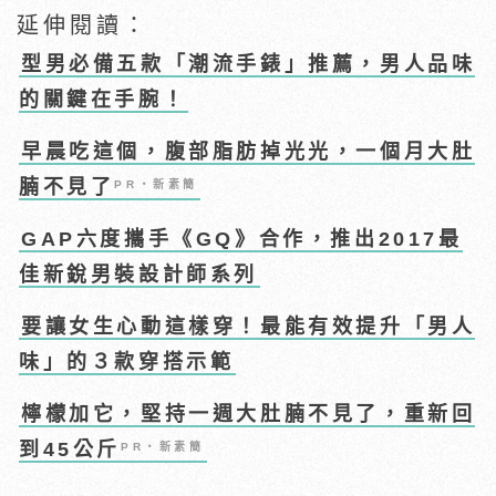
延伸閱讀：
型男必備五款「潮流手錶」推薦，男人品味
的關鍵在手腕！
早晨吃這個，腹部脂肪掉光光，一個月大肚
腩不見了
PR・新素簡
GAP六度攜手《GQ》合作，推出2017最
佳新銳男裝設計師系列
要讓女生心動這樣穿！最能有效提升「男人
味」的３款穿搭示範
檸檬加它，堅持一週大肚腩不見了，重新回
到45公斤
PR・新素簡