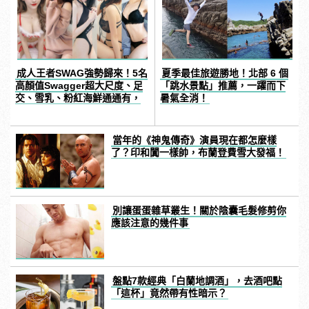
成人王者SWAG強勢歸來！5名
夏季最佳旅遊勝地！北部 6 個
高顏值Swagger超大尺度、足
「跳水景點」推薦，一躍而下
交、雪乳、粉紅海鮮通通有，
暑氣全消！
親自教你人與人的連結！ |
manfashion這樣變型男
當年的《神鬼傳奇》演員現在都怎麼樣
了？印和闐一樣帥，布蘭登費雪大發福！
別讓蛋蛋雜草叢生！關於陰囊毛髮修剪你
應該注意的幾件事
盤點7款經典「白蘭地調酒」，去酒吧點
「這杯」竟然帶有性暗示？