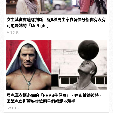
女生其實會這樣判斷！從6種男生穿衣習慣分析你有沒有
可能是她的「Mr.Right」
生活話題
貝克漢衣櫃必備的「PRPS牛仔褲」，連布萊德彼特、
湯姆克魯斯等好萊塢明星們都愛不釋手
FASHION