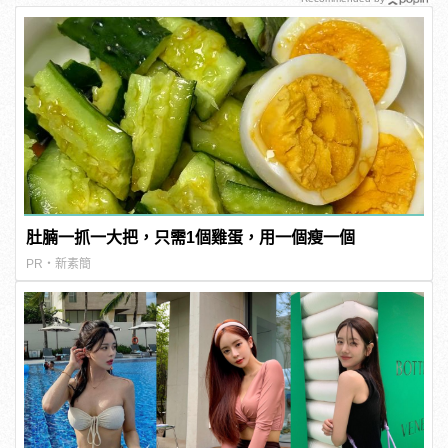
肚腩一抓一大把，只需1個雞蛋，用一個瘦一個
PR・新素簡