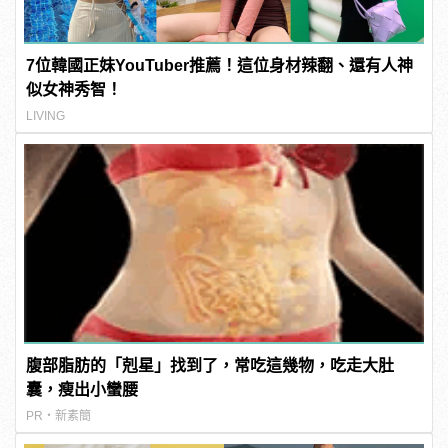
7位韓國正妹YouTuber推薦！這位身材辣翻、還有人神
似女神秀智！
LIVING
腹部脂肪的「剋星」找到了，常吃這幾物，吃走大肚
囊，瘦出小蠻腰
PR・新素簡