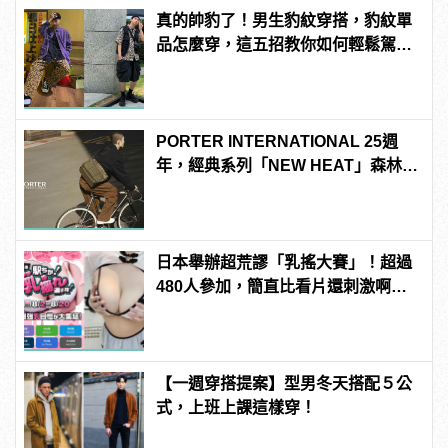
真的帥豹了！男生豹紋穿搭，豹紋單
品怎麼穿，這五招教你如何輕鬆駕
馭！
PORTER INTERNATIONAL 25週
年，經典系列「NEW HEAT」森林綠
登場
日本舉辦超荒謬「乳搖大賽」！超過
480人參加，簡直比看片還刺激啊！ |
manfashion這樣變型男
【一週穿搭提案】型男冬天搭配５公
式，上班上課這樣穿！