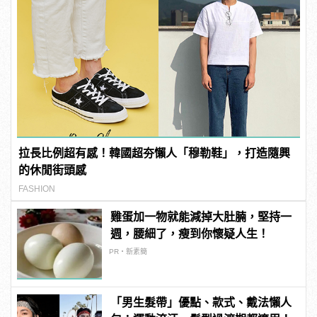
拉長比例超有感！韓國超夯懶人「穆勒鞋」，打造隨興
的休閒街頭感
FASHION
雞蛋加一物就能減掉大肚腩，堅持一
週，腰細了，瘦到你懷疑人生！
PR・新素簡
「男生髮帶」優點、款式、戴法懶人