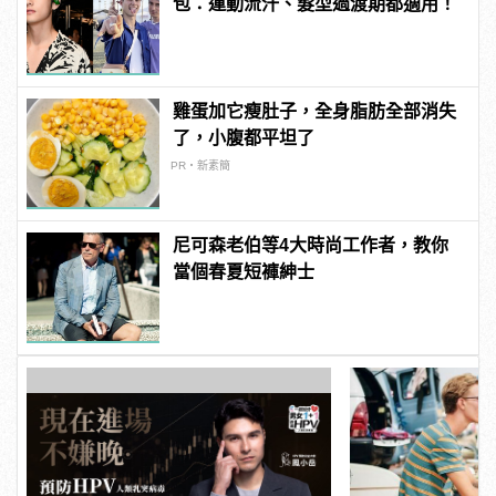
包：運動流汗、髮型過渡期都適用！
雞蛋加它瘦肚子，全身脂肪全部消失
了，小腹都平坦了
PR・新素簡
尼可森老伯等4大時尚工作者，教你
當個春夏短褲紳士