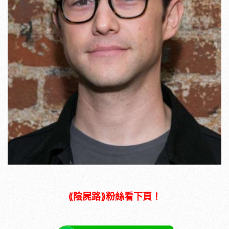
⟪陰屍路⟫粉絲看下頁！