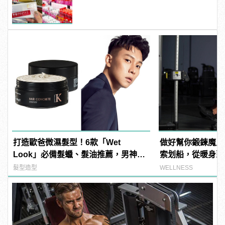
鏡？
打造歐爸微濕髮型！6款「Wet
做好幫你鍛鍊魔鬼
Look」必備髮蠟、髮油推薦，男神
索划船，從暖身到
E.SO瘦子也在用！ | manfashion這樣
髮型造型
WELLNESS
變型男