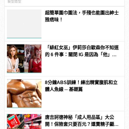
髮型造型
超簡單圍巾圍法，手殘也能圍出紳士
雅痞味！
「緋紅女巫」伊莉莎白歐森你不知道
的 6 件事：關閉 IG 是因為「他」？
曾與三位英雄傳緋聞！
8分鐘ABS訓練！練出精實腹肌和立
體人魚線 ─ 基礎篇
唐吉訶德神秘「成人用品區」大公
開！保險套只要百元？還賣精子顯微