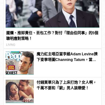
擺爛、推卸責任、丟包工作？對付「理由伯同事」的5個
聰明應對策略！
LIVING
魔力紅主唱亞當李維Adam Levine擠
下查寧塔圖Channing Tatum，當選
《PEOPLE》時人雜誌2013年最性感
男人！
付錢買單只為了上床打炮？女人啊，
千萬不要和「窮」男人談戀愛！