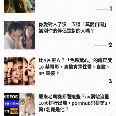
1
你愛對人了沒！五道「真愛自問」
識別你的伴侶是對的人嗎？
2
比A片更Ａ？「色慾薰心」的超尺度
18 禁電影，真槍實彈性愛、自慰、
3P 直接上！
3
原來老司機都看這些？av網站流量
10大排行出爐，pornhub只排第3，
第1名竟是他？