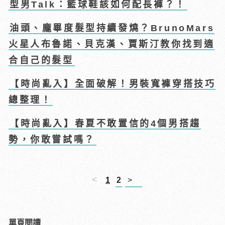
型男Talk：籃球鞋該如何配長褲？！
油頭、龐畢度髮型持續發燒？BrunoMars
火星人布魯諾、貝克漢、賈斯汀教你找到適
合自己的髮型
【時尚亂入】全面破解！男裝寬褲穿搭技巧
總整理！
【時尚亂入】春夏不敢置信的4個男搭趨
勢，你敢嘗試嗎？
<
1
2
>
單頁閱讀