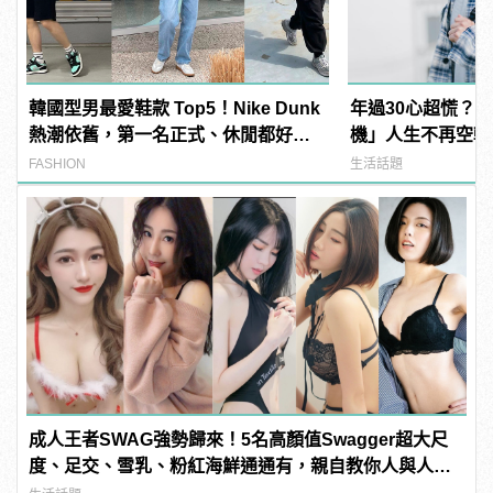
韓國型男最愛鞋款 Top5！Nike Dunk
年過30心超慌？
熱潮依舊，第一名正式、休閒都好
機」人生不再空轉停
搭！
manfashion這
FASHION
生活話題
成人王者SWAG強勢歸來！5名高顏值Swagger超大尺
度、足交、雪乳、粉紅海鮮通通有，親自教你人與人的
連結！ | manfashion這樣變型男