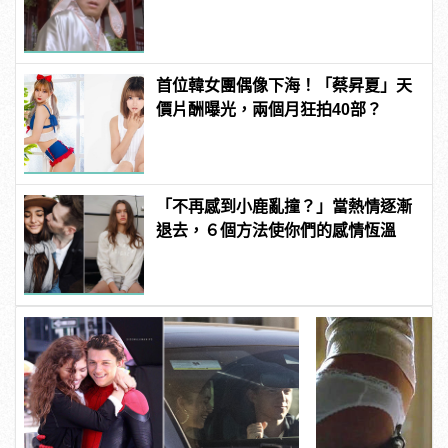
不記得了！
首位韓女團偶像下海！「蔡昇夏」天
價片酬曝光，兩個月狂拍40部？
「不再感到小鹿亂撞？」當熱情逐漸
退去，６個方法使你們的感情恆溫