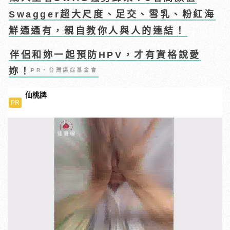
Swagger超大尺度、足交、雪乳、粉紅海
鮮通通有，親自教你人與人的連結！
伴侶和妳一起預防HPV，才有資格說愛
妳！
PR・台灣癌症基金會
仙桃牌
PR