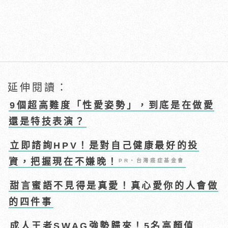
延伸閱讀：
9個超高難度「性愛姿勢」，到底是在做愛
還是特技表演？
立即諮詢HPV！是對自己健康最好的投
資，把握現在不嫌晚！
PR・台灣癌症基金會
甜言蜜語不見得是真愛！真心愛你的人會做
的四件事
成人王者SWAG強勢歸來！5名高顏值