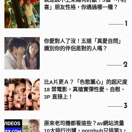
就是說不上來為何討厭？5個「不討
喜」朋友性格，你遇過哪一種？
1
你愛對人了沒！五道「真愛自問」
識別你的伴侶是對的人嗎？
2
比A片更Ａ？「色慾薰心」的超尺度
18 禁電影，真槍實彈性愛、自慰、
3P 直接上！
3
原來老司機都看這些？av網站流量
10大排行出爐，pornhub只排第3，