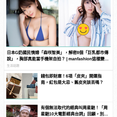
日本G奶國民情婦「森咲智美」，解密8個「巨乳都市傳
說」，胸部真能當手機架自拍？ | manfashion這樣變型
男
生活話題
錢包即財庫！6項「皮夾」開運指
南，紅包是大忌、舊皮夾該丟嗎？
有個無法取代的經典叫周星馳！「周
星馳10大電影經典台詞」回顧，別說