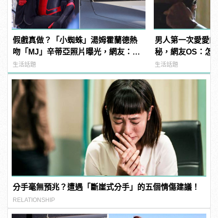
假戲真做？「小蜘蛛」湯姆霍蘭德熱
男人第一次愛愛的
吻「MJ」辛蒂亞照片曝光，網友：
秘，網友OS：怎
《蜘蛛人》傳統 | manfashion這樣變
多！？
生活話題
生活話題
型男
分手毫無預兆？遭遇「斷崖式分手」的五個情傷建議！
RELATIONSHIP