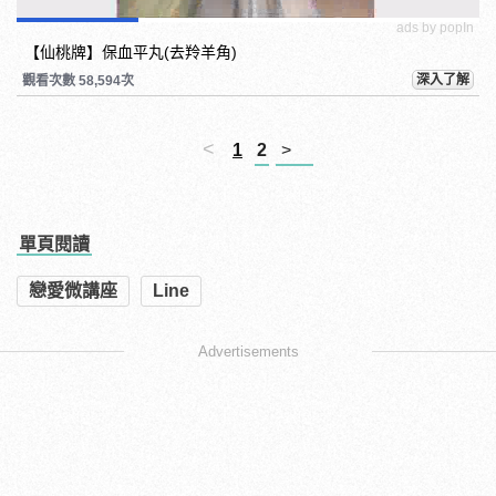
ads by popIn
【仙桃牌】保血平丸(去羚羊角)
深入了解
觀看次數 58,594次
<
1
2
>
單頁閱讀
戀愛微講座
Line
Advertisements