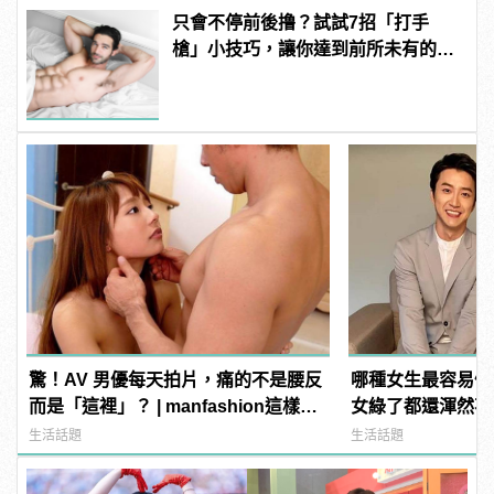
只會不停前後撸？試試7招「打手
槍」小技巧，讓你達到前所未有的高
潮！ | manfashion這樣變型男
驚！AV 男優每天拍片，痛的不是腰反
哪種女生最容易偷
而是「這裡」？ | manfashion這樣變
女綠了都還渾然不知
型男
manfashion這
生活話題
生活話題