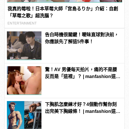
我真的莓啦！日本草莓大師「宮島るりか」介紹：自創
「草莓之歌」超洗腦？
ENTERTAINMENT
告白時機很關鍵！曖昧直球對決前，
你應該先了解這5件事！
驚！AV 男優每天拍片，痛的不是腰
反而是「這裡」？ | manfashion這樣
變型男
下胸肌怎麼練才好？4個動作幫你刻
出完美下胸線條！ | manfashion這樣
變型男