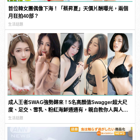
首位韓女團偶像下海！「蔡昇夏」天價片酬曝光，兩個
月狂拍40部？
生活話題
成人王者SWAG強勢歸來！5名高顏值Swagger超大尺
度、足交、雪乳、粉紅海鮮通通有，親自教你人與人的
連結！ | manfashion這樣變型男
生活話題