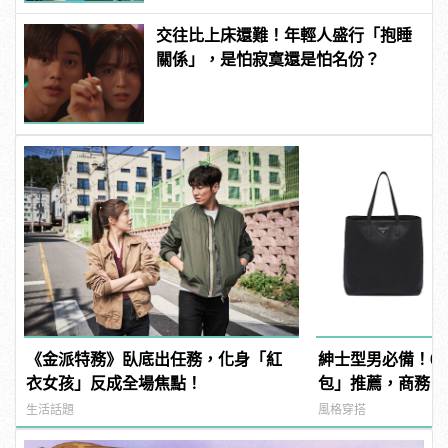
交往比上床還難！年輕人盛行「抱睡
關係」，是怕寂寞還是怕名份？
《金派特務》臥底出任務，化身「紅
紳士型男必備！6
衣女孩」反成全場焦點！
包」推薦，商務、休
manfashion這
生活話題
風格穿搭