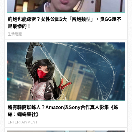
約炮也能踩雷？女性公認6大「雷炮類型」，臭GG還不
是最慘的！
生活話題
將有韓裔蜘蛛人？Amazon與Sony合作真人影集《蛛
絲：蜘蛛集社》
ENTERTAINMENT