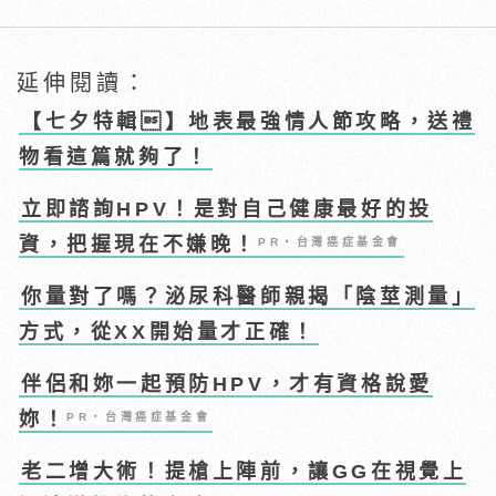
延伸閱讀：
【七夕特輯】地表最強情人節攻略，送禮
物看這篇就夠了！
立即諮詢HPV！是對自己健康最好的投
資，把握現在不嫌晚！
PR・台灣癌症基金會
你量對了嗎？泌尿科醫師親揭「陰莖測量」
方式，從XX開始量才正確！
伴侶和妳一起預防HPV，才有資格說愛
妳！
PR・台灣癌症基金會
老二增大術！提槍上陣前，讓GG在視覺上