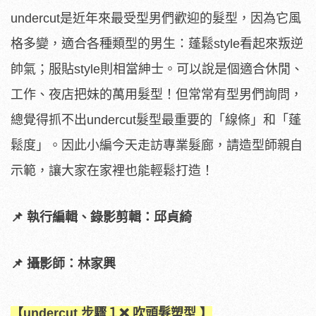
undercut是近年來最受型男們歡迎的髮型，因為它風
格多變，適合各種類型的男生：蓬鬆style看起來叛逆
帥氣；服貼style則相當紳士。可以說是個適合休閒、
工作、夜店把妹的萬用髮型！但常常有型男們詢問，
總覺得抓不出undercut髮型最重要的「線條」和「蓬
鬆度」。因此小編今天走訪專業髮廊，請造型師親自
示範，讓大家在家裡也能輕鬆打造！
📌
執行編輯、
錄影剪輯
：邱貞綺
📌 攝影師：林家興
【undercut 步驟１❌ 吹頭髮塑型 】