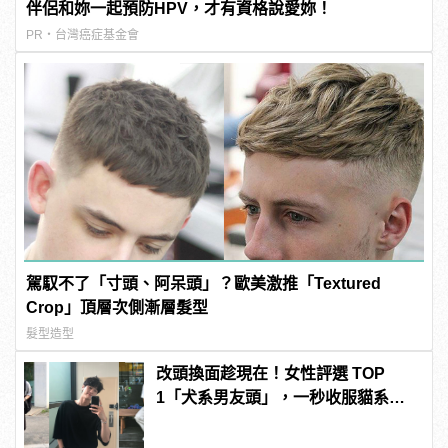
伴侶和妳一起預防HPV，才有資格說愛妳！
PR・台灣癌症基金會
駕馭不了「寸頭、阿呆頭」？歐美激推「Textured
Crop」頂層次側漸層髮型
髮型造型
改頭換面趁現在！女性評選 TOP
1「犬系男友頭」，一秒收服貓系女
友