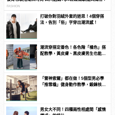
FASHION
打破你對羽絨外套的迷思！4個穿搭
法，告別「俗」字穿出潮流感！
潮流穿搭定番色！各色階「橘色」搭
配教學，黃皮膚、黑皮膚男生也能駕
馭！
「雷神索爾」都在做！5個型男必學
「推雪橇」健身動作教學，鍛鍊核心
增加爆發力！ | manfashion這樣變型
男
男女大不同！四種兩性相處間「感情