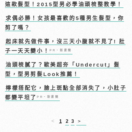
這款髮型！2015型男必學油頭梳整教學！
求偶必勝！女孩最喜歡的5種男生髮型，你
剪了嗎？
起床就先做件事，沒三天小腹就不見了! 肚
子一天天變小！
PR・新素簡
油頭梳膩了？歐美超夯「Undercut」髮
型，型男剪髮Look推薦！
檸檬搭配它，臉上斑點全部消失了，小肚子
都變平坦了
PR・新素簡
<
1
2
3
>