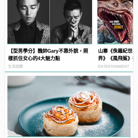
【型男學分】醜帥Gary不靠外貌，照
山寨《侏羅紀世界
樣抓住女心的4大魅力點
界》《風飛鯊》推
如何片片賺錢？
生活話題
ENTERTAINMENT