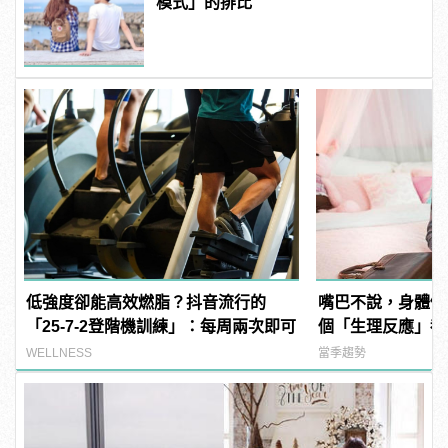
模式」的排比
低強度卻能高效燃脂？抖音流行的
嘴巴不說，身體倒
「25-7-2登階機訓練」：每周兩次即可
個「生理反應」都
中！
WELLNESS
當季趨勢