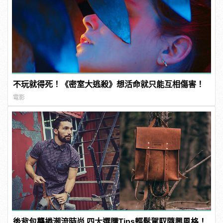
不玩就得死！《密室大逃殺》想活命就只能互相傷害！
電影
後背包襲捲潮流時尚 四大選購Tips輕鬆駕馭隨興風格！