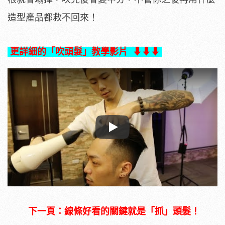
造型產品都救不回來！
更詳細的「吹頭髮」教學影片
⬇︎⬇︎⬇︎
Play
下一頁：線條好看的關鍵就是「抓」頭髮！