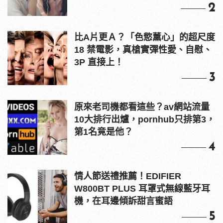
2
比A片更Ａ？「色慾薰心」的超尺度
18 禁電影，真槍實彈性愛、自慰、
3P 直接上！
3
原來老司機都看這些？av網站流量
10大排行出爐，pornhub只排第3，
第1名竟是他？
4
情人節送禮推薦！EDIFIER
W800BT PLUS 耳罩式無線藍牙耳
機，在耳邊傾訴甜言蜜語
5