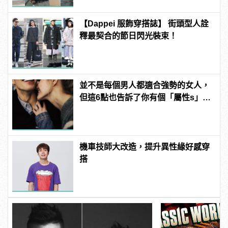
【Dappei 服飾穿搭誌】 街頭型人詮
釋最契合的節日閃光裝束！
並不是每個男人都適合強勢的女人，
但這6點也告訴了你有個「屬性s」的
女友有多棒！
機車技師大改造，提升異性緣好感穿
搭