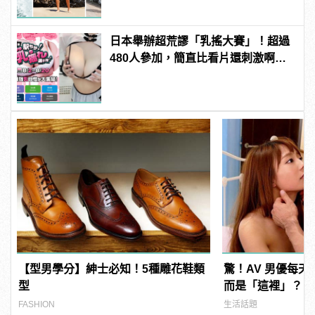
日本舉辦超荒謬「乳搖大賽」！超過
480人參加，簡直比看片還刺激啊！ |
manfashion這樣變型男
【型男學分】紳士必知！5種雕花鞋類
驚！AV 男優每
型
而是「這裡」？ | m
型男
FASHION
生活話題