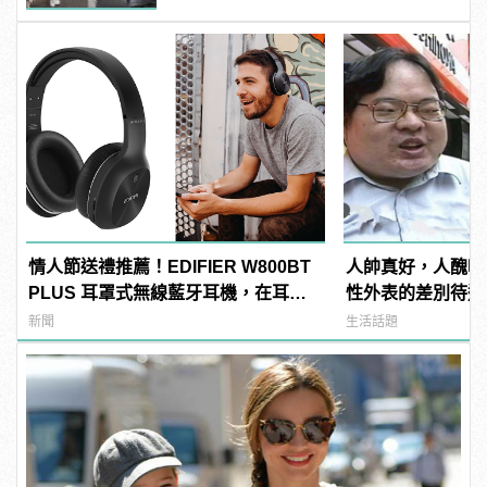
情人節送禮推薦！EDIFIER W800BT
人帥真好，人醜吃
PLUS 耳罩式無線藍牙耳機，在耳邊
性外表的差別待遇
傾訴甜言蜜語
新聞
生活話題