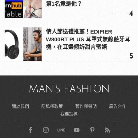
第1名竟是他？
4
情人節送禮推薦！EDIFIER
W800BT PLUS 耳罩式無線藍牙耳
機，在耳邊傾訴甜言蜜語
5
關於我們
隱私權政策
著作權聲明
廣告合作
我要投稿