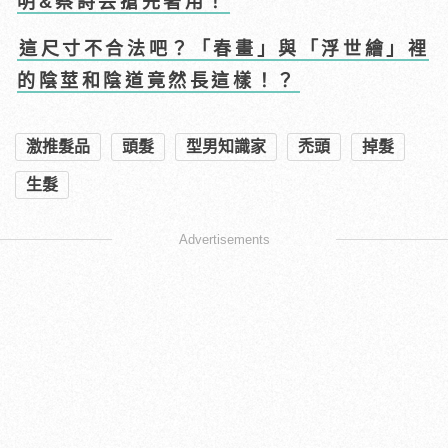
明&蔡詩芸搶先著用！
這尺寸不合法吧？「春畫」與「浮世繪」裡
的陰莖和陰道竟然長這樣！？
激推髮品
頭髮
型男知識家
禿頭
掉髮
生髮
Advertisements