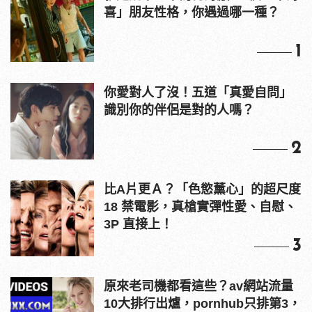
喜」朋友性格，你遇過哪一種？
1
你愛對人了沒！五道「真愛自問」
識別你的伴侶是對的人嗎？
2
比A片更Ａ？「色慾薰心」的超尺度
18 禁電影，真槍實彈性愛、自慰、
3P 直接上！
3
原來老司機都看這些？av網站流量
10大排行出爐，pornhub只排第3，