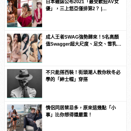
日本雜誌公布2021「最受歡迎AV女
優」，三上悠亞僅排第2？ |
manfashion這樣變型男
成人王者SWAG強勢歸來！5名高顏
值Swagger超大尺度、足交、雪乳、
粉紅海鮮通通有，親自教你人與人的
連結！ | manfashion這樣變型男
不只能搭西裝！街頭潮人教你秋冬必
學的「紳士帽」穿搭
情侶同居禁忌多，原來這幾點「小
事」比你想得還嚴重！