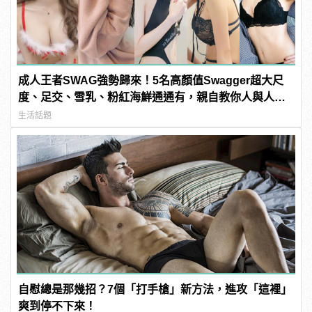
成人王者SWAG強勢歸來！5名高顏值Swagger超大尺
度、足交、雪乳、粉紅海鮮通通有，親自教你人與人的
連結！ | manfashion這樣變型男
生活話題
自慰總是那幾招？7個「打手槍」新方法，進攻「這裡」
爽到停不下來！