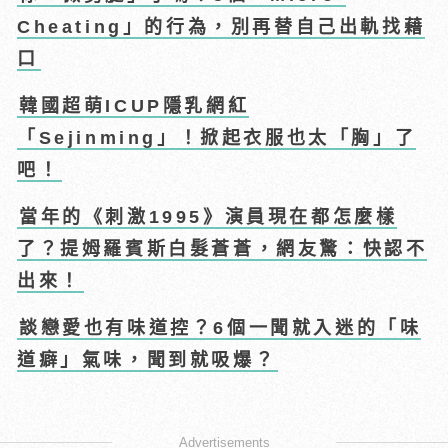
Cheating」的行為，別再替自己出軌找藉
口
韓國超萌ICUP隱乳網紅
「Sejinming」！掀起衣服也太「胸」了
吧！
當年的《刺激1995》演員現在都怎麼樣
了？提姆羅賓斯白髮蒼蒼，網友驚：快認不
出來！
談戀愛也有味道控？6個一聞就入迷的「味
道癖」氣味，聞到就吸爆？
Advertisements