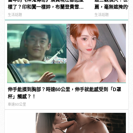
樣了？印和闐一樣帥，布蘭登費雪大
薦，毫無遮掩的性
發福！
噁心到極致！ | ma
生活話題
生活話題
男
伸手能摸到胸部？時速60公里，伸手就能感受到「D罩
杯」觸感？！
車速60公里