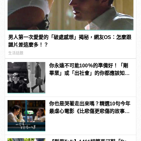
男人第一次愛愛的「破處感想」揭秘，網友OS：怎麼跟
謎片差這麼多！？
生活話題
你永遠不可能100％的準備好！「剛
畢業」或「出社會」的你都應該知道
的8件事！
你也是哭著走出來嗎？精選10句今年
最虐心電影《比悲傷更悲傷的故事》
超催淚對白