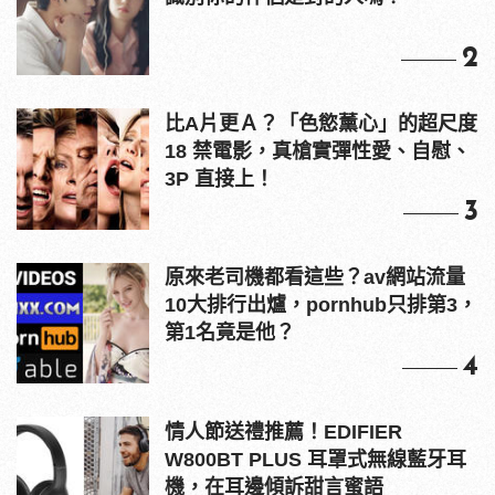
2
比A片更Ａ？「色慾薰心」的超尺度
18 禁電影，真槍實彈性愛、自慰、
3P 直接上！
3
原來老司機都看這些？av網站流量
10大排行出爐，pornhub只排第3，
第1名竟是他？
4
情人節送禮推薦！EDIFIER
W800BT PLUS 耳罩式無線藍牙耳
機，在耳邊傾訴甜言蜜語