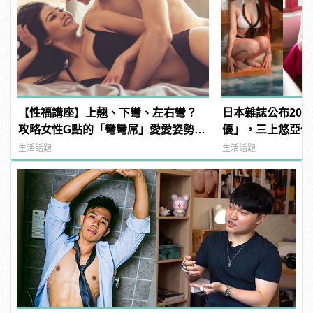
【性福講座】上翹、下彎、左右彎？
日本雜誌公布202
攻略女性G點的「彎彎屌」愛愛姿勢推
優」，三上悠亞僅排
薦！ | manfashion這樣變型男
manfashion這
生活話題
生活話題