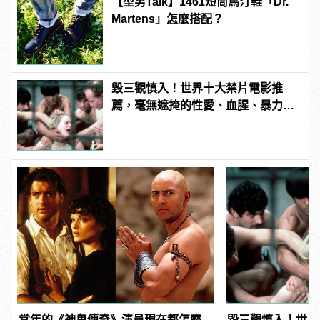
【型男Talk】1461短筒馬汀鞋「Dr.
Martens」怎麼搭配？
毀三觀慎入！世界十大禁片電影推
薦，毫無遮掩的性愛、血腥、暴力、
噁心到極致！
當年的《神鬼傳奇》演員現在都怎麼
毀三觀慎入！世界