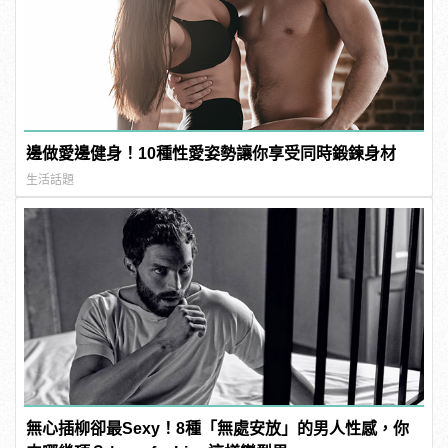
邊做愛邊健身！10種性愛姿勢讓你享受同時鍛鍊身材
生活話題
無心插柳卻最Sexy！8種「無處安放」的男人性感，你