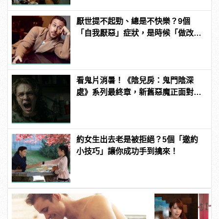
厭世提不起勁、總是不快樂？9個
「自我厭惡」症狀，是時候「做改
變」了！
看鬼片消暑！《陰兒房：鬼門陰深
處》系列最終章，新舊惡魔正面對
決！
約女生出去老是被拒絕？5個「邀約
小技巧」讓你成功手到擒來！