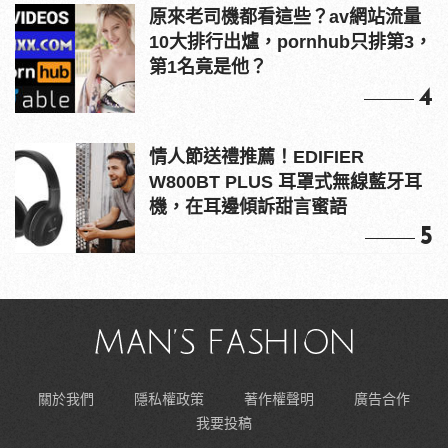
原來老司機都看這些？av網站流量
10大排行出爐，pornhub只排第3，
第1名竟是他？
4
情人節送禮推薦！EDIFIER
W800BT PLUS 耳罩式無線藍牙耳
機，在耳邊傾訴甜言蜜語
5
關於我們
隱私權政策
著作權聲明
廣告合作
我要投稿