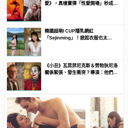
愛》，真槍實彈「性愛開場」秒成網
友Reaction新挑戰！ | manfashion
這樣變型男
韓國超萌I CUP隱乳網紅
「Sejinming」！掀起衣服也太
「胸」了吧！ | manfashion這樣變型
男
《小丑》瓦昆菲尼克斯＆勞勃狄尼洛
關係緊張、發生衝突？導演：他們在
戲外從不交談