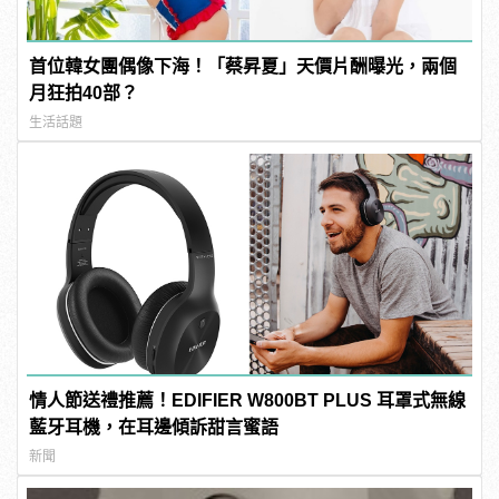
首位韓女團偶像下海！「蔡昇夏」天價片酬曝光，兩個
月狂拍40部？
生活話題
情人節送禮推薦！EDIFIER W800BT PLUS 耳罩式無線
藍牙耳機，在耳邊傾訴甜言蜜語
新聞