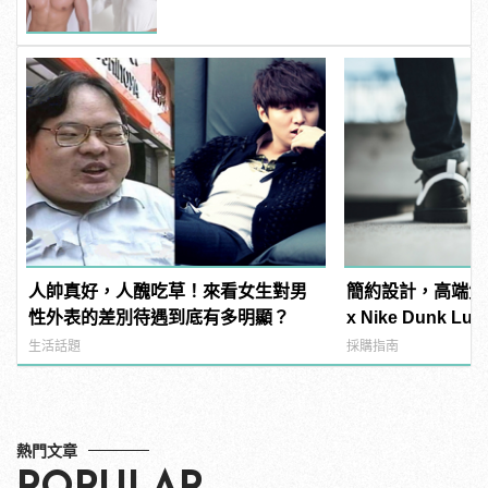
人帥真好，人醜吃草！來看女生對男
簡約設計，高端質感！R
性外表的差別待遇到底有多明顯？
x Nike Dunk L
式上陣
生活話題
採購指南
熱門文章