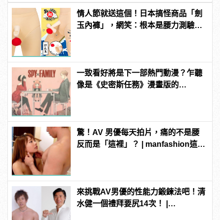
情人節就送這個！日本搞怪商品「劍
玉內褲」，網笑：根本是腰力測驗
吧？
一致看好將是下一部熱門動漫？乍聽
像是《史密斯任務》漫畫版的
《SPY×FAMILY 間諜家家酒》
驚！AV 男優每天拍片，痛的不是腰
反而是「這裡」？ | manfashion這樣
變型男
來挑戰AV男優的性能力鍛鍊法吧！清
水健一個禮拜要尻14次！ |
manfashion這樣變型男