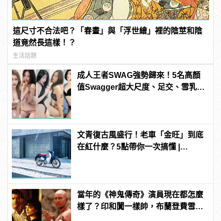
這尺寸不合法吧？「春畫」與「浮世繪」裡的陰莖和陰
道竟然長這樣！？
生活話題
成人王者SWAG強勢歸來！5名高顏
值Swagger超大尺度、足交、雪乳、
粉紅海鮮通通有，親自教你人與人的
連結！ | manfashion這樣變型男
文青復古風盛行！老車「金旺」到底
在紅什麼？5點帶你一次搞懂 |
manfashion這樣變型男
當年的《神鬼傳奇》演員現在都怎麼
樣了？印和闐一樣帥，布蘭登費雪大
發福！