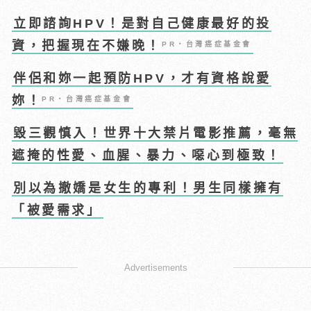
立即諮詢HPV！是對自己健康最好的投
資，把握現在不嫌晚！
PR・台灣癌症基金會
伴侶和妳一起預防HPV，才有資格說愛
妳！
PR・台灣癌症基金會
毀三觀慎入！世界十大禁片電影推薦，毫無
遮掩的性愛、血腥、暴力、噁心到極致！
別以為撤嬌是女生的專利！男生同樣擁有
「被愛需求」
Advertisements