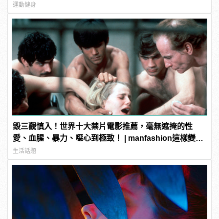
運動健身
毀三觀慎入！世界十大禁片電影推薦，毫無遮掩的性
愛、血腥、暴力、噁心到極致！ | manfashion這樣變型
男
生活話題