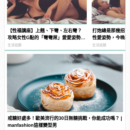
【性福講座】上翹、下彎、左右彎？
打炮總是那幾招？
攻略女性G點的「彎彎屌」愛愛姿勢推
性愛姿勢，今晚就
薦！ | manfashion這樣變型男
天！ | manfash
生活話題
生活話題
戒糖好處多！歐美流行的30日無糖挑戰，你能成功嗎？ |
manfashion這樣變型男