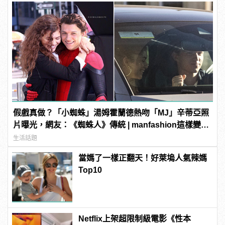
假戲真做？「小蜘蛛」湯姆霍蘭德熱吻「MJ」辛蒂亞照
片曝光，網友：《蜘蛛人》傳統 | manfashion這樣變型
男
生活話題
當媽了一樣正翻天！好萊塢人氣辣媽
Top10
Netflix上架超限制級電影《性本