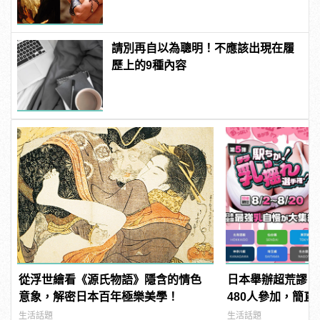
請別再自以為聰明！不應該出現在履
歷上的9種內容
從浮世繪看《源氏物語》隱含的情色
日本舉辦超荒謬「
意象，解密日本百年極樂美學！
480人參加，簡直
manfashion這
生活話題
生活話題