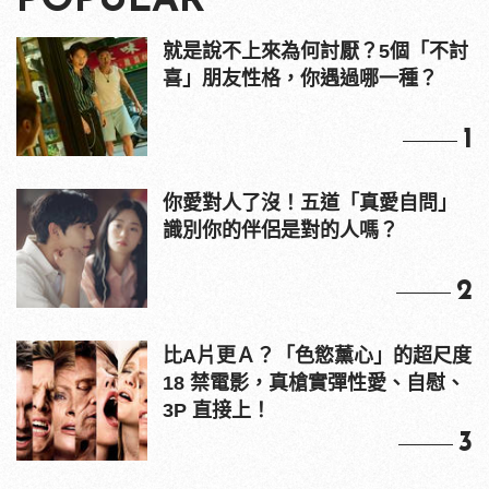
POPULAR
就是說不上來為何討厭？5個「不討
喜」朋友性格，你遇過哪一種？
1
你愛對人了沒！五道「真愛自問」
識別你的伴侶是對的人嗎？
2
比A片更Ａ？「色慾薰心」的超尺度
18 禁電影，真槍實彈性愛、自慰、
3P 直接上！
3