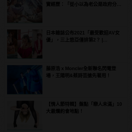
實經歷：「從小以為老公是政府分
派」
日本雜誌公布2021「最受歡迎AV女
優」，三上悠亞僅排第2？ |
manfashion這樣變型男
藤原浩 x Moncler全新聯名閃電登
場，王陽明&蔡詩芸搶先著用！
【情人節特輯】盤點「戀人未滿」10
大最爛約會地點！