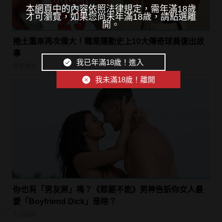
本網頁中的內容依照法律規定，需年滿18歲
才可瀏覽，如果您尚未年滿18歲，請點選離
開。
捲土重來再次偉大！職業運動史上10大傳奇球員復出故
事
我已年滿18歲！進入
運動健身
我未滿18歲！離開
你也有「男友屌」嗎？《慾罷不能》男神告訴你女人最
愛「Boyfriend Dick」是啥？
生活話題