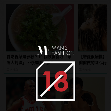
愛吃香菜是邪教？10 個飲食喜好「矛
【戀愛很難懂】9
盾大對決」，你是哪一派？
偷偷做的噁心行為
身真好！
生活話題
生活話題