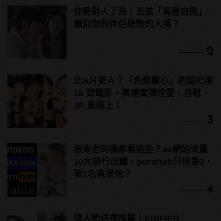
你愛對人了沒！五道「真愛自問」
識別你的伴侶是對的人嗎？
2
比A片更Ａ？「色慾薰心」的超尺度
18 禁電影，真槍實彈性愛、自慰、
3P 直接上！
3
原來老司機都看這些？av網站流量
10大排行出爐，pornhub只排第3，
第1名竟是他？
4
情人節送禮推薦！EDIFIER