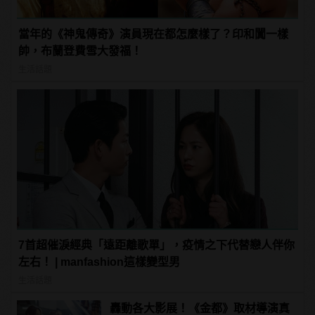
當年的《神鬼傳奇》演員現在都怎麼樣了？印和闐一樣
帥，布蘭登費雪大發福！
生活話題
7首超催淚經典「遠距離歌單」，疫情之下代替戀人伴你
左右！ | manfashion這樣變型男
生活話題
轟動各大影展！《金都》取材導演真