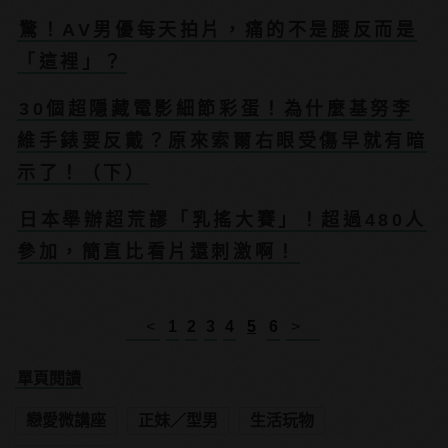
驚！AV男優每天拍片，痛的不是腰反而是
「這裡」？
30個超隱藏電影細節彩蛋！為什麼基努李
維手錶要反戴？原來索爾右眼受傷早就有暗
示了！（下）
日本舉辦超荒謬「乳搖大賽」！超過480人
參加，簡直比看片還刺激啊！
<
1
2
3
4
5
6
>
單頁閱讀
戀愛微講座
正妹／型男
生活玩物