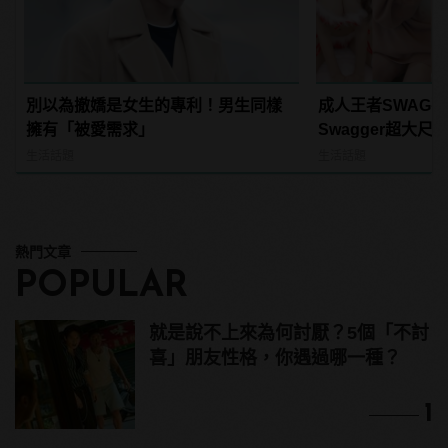
別以為撤嬌是女生的專利！男生同樣
成人王者SWAG
擁有「被愛需求」
Swagger超大
紅海鮮通通有，親
生活話題
生活話題
結！ | manfash
熱門文章
POPULAR
就是說不上來為何討厭？5個「不討
喜」朋友性格，你遇過哪一種？
1