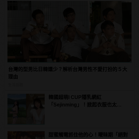
台灣的型男比日韓還少？解析台灣男性不愛打扮的５大
理由
生活話題
韓國超萌I CUP隱乳網紅
「Sejinming」！掀起衣服也太
「胸」了吧！ | manfashion這樣變型
男
甜蜜觸電抓住他的心！曖昧期「絕對