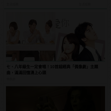
過？
生活話題
生活話題
七、八年級生一定會唱！10首超經典「偶像劇」主題
曲，滿滿回憶湧上心頭
偶像劇