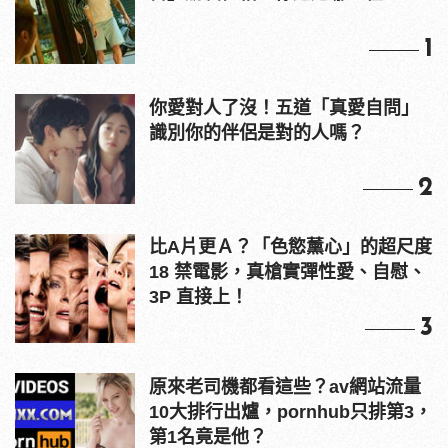
1
你愛對人了沒！五道「真愛自問」
識別你的伴侶是對的人嗎？
2
比A片更Ａ？「色慾薰心」的超尺度
18 禁電影，真槍實彈性愛、自慰、
3P 直接上！
3
原來老司機都看這些？av網站流量
10大排行出爐，pornhub只排第3，
第1名竟是他？