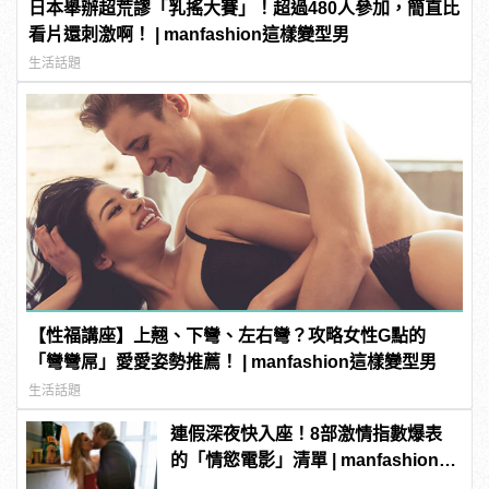
日本舉辦超荒謬「乳搖大賽」！超過480人參加，簡直比
看片還刺激啊！ | manfashion這樣變型男
生活話題
【性福講座】上翹、下彎、左右彎？攻略女性G點的
「彎彎屌」愛愛姿勢推薦！ | manfashion這樣變型男
生活話題
連假深夜快入座！8部激情指數爆表
的「情慾電影」清單 | manfashion這
樣變型男