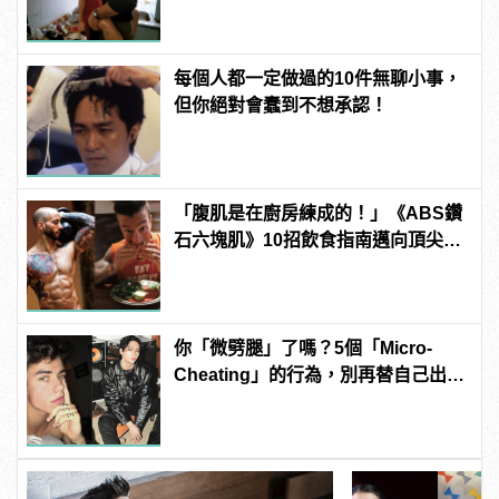
每個人都一定做過的10件無聊小事，
但你絕對會蠢到不想承認！
「腹肌是在廚房練成的！」《ABS鑽
石六塊肌》10招飲食指南邁向頂尖腹
肌！
你「微劈腿」了嗎？5個「Micro-
Cheating」的行為，別再替自己出軌
找藉口