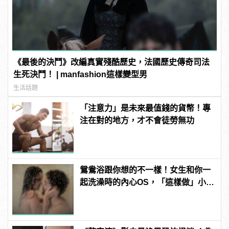
《最後的決鬥》改編真實殘酷歷史，法國歷史傳奇司法
生死決鬥！ | manfashion這樣變型男
生活話題
「注意力」是未來最值錢的貨幣！專
注在對的地方，才不會徒勞無功
鴛鴦浴跟你想的不一樣！女生和你一
起洗澡時的內心OS，「這樣做」小心
被白眼！