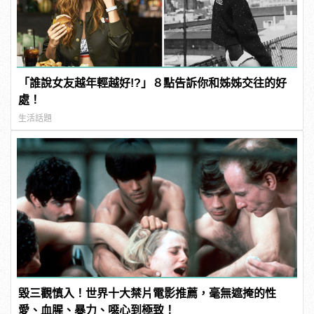
「誰說女友越年輕越好!?」８點告訴你和姊姊交往的好
處！
生活話題
毀三觀慎入！世界十大禁片電影推薦，毫無遮掩的性
愛、血腥、暴力、噁心到極致！