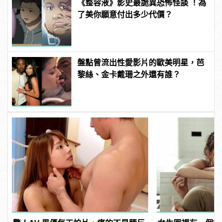
《整容液》影史最詭異恐怖怪談 ！為
了美你願意付出多少代價？
盤點曾流出性愛影片的歐美明星，芭
黎絲、金卡戴珊之外還有誰？