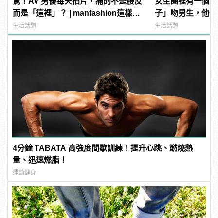
驚！AV 男優每天拍片，痛的不是腰反
女生圈裡有一個說
而是「這裡」？ | manfashion這樣變
子」吻男生，他們
型男
己！
生活話題
生活話題
4分鐘 TABATA 高強度間歇訓練！提升心跳、燃燒熱
量、迅速燃脂！
運動健身