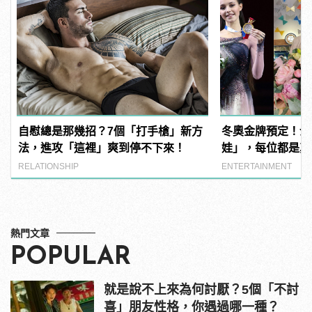
自慰總是那幾招？7個「打手槍」新方
冬奧金牌預定！介
法，進攻「這裡」爽到停不下來！
娃」，每位都是真
Elsa！ | manf
RELATIONSHIP
ENTERTAINMENT
熱門文章
POPULAR
就是說不上來為何討厭？5個「不討
喜」朋友性格，你遇過哪一種？