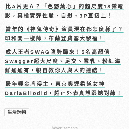
比A片更Ａ？「色慾薰心」的超尺度18禁電
影，真槍實彈性愛、自慰、3P直接上！
當年的《神鬼傳奇》演員現在都怎麼樣了？
印和闐一樣帥，布蘭登費雪大發福！
成人王者SWAG強勢歸來！5名高顏值
Swagger超大尺度、足交、雪乳、粉紅海
鮮通通有，親自教你人與人的連結！
最年輕金牌得主，東京奧運柔道女神
DariaBilodid，超正外表真想跟她對練！
生活玩物
Advertisements