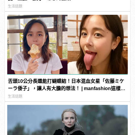
生活話題
舌頭10公分長還能打蝴蝶結！日本混血女星「佐藤ミケ
ーラ倭子」，讓人有大膽的想法！ | manfashion這樣變
型男
生活話題