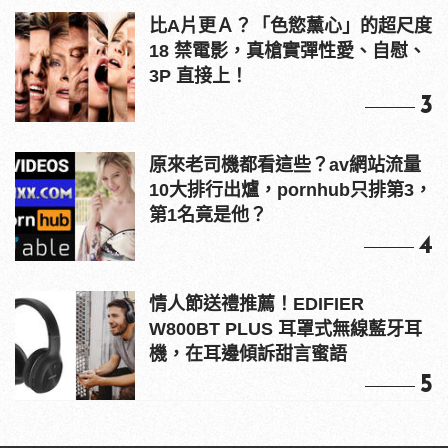
比A片更Ａ？「色慾薰心」的超尺度
18 禁電影，真槍實彈性愛、自慰、
3P 直接上！
3
原來老司機都看這些？av網站流量
10大排行出爐，pornhub只排第3，
第1名竟是他？
4
情人節送禮推薦！EDIFIER
W800BT PLUS 耳罩式無線藍牙耳
機，在耳邊傾訴甜言蜜語
5