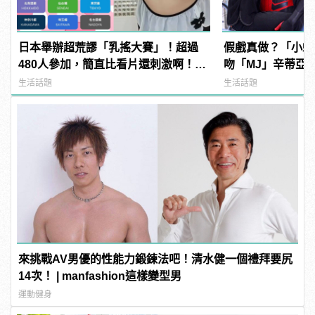
日本舉辦超荒謬「乳搖大賽」！超過
假戲真做？「小蜘
480人參加，簡直比看片還刺激啊！ |
吻「MJ」辛蒂亞
manfashion這樣變型男
《蜘蛛人》傳統 | m
生活話題
生活話題
型男
來挑戰AV男優的性能力鍛鍊法吧！清水健一個禮拜要尻
14次！ | manfashion這樣變型男
運動健身