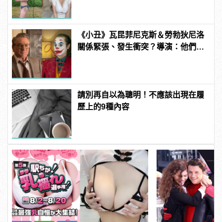
男
《小丑》瓦昆菲尼克斯＆勞勃狄尼洛
關係緊張、發生衝突？導演：他們在
戲外從不交談
請別再自以為聰明！不應該出現在履
歷上的9種內容