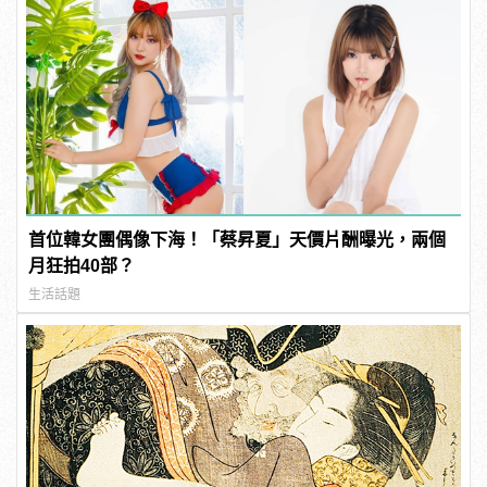
首位韓女團偶像下海！「蔡昇夏」天價片酬曝光，兩個
月狂拍40部？
生活話題