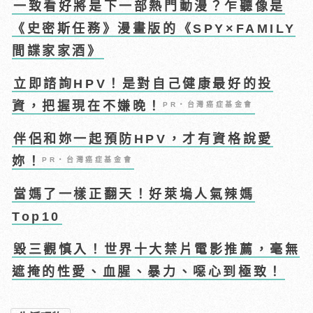
一致看好將是下一部熱門動漫？乍聽像是
《史密斯任務》漫畫版的《SPY×FAMILY
間諜家家酒》
立即諮詢HPV！是對自己健康最好的投
資，把握現在不嫌晚！
PR・台灣癌症基金會
伴侶和妳一起預防HPV，才有資格說愛
妳！
PR・台灣癌症基金會
當媽了一樣正翻天！好萊塢人氣辣媽
Top10
毀三觀慎入！世界十大禁片電影推薦，毫無
遮掩的性愛、血腥、暴力、噁心到極致！