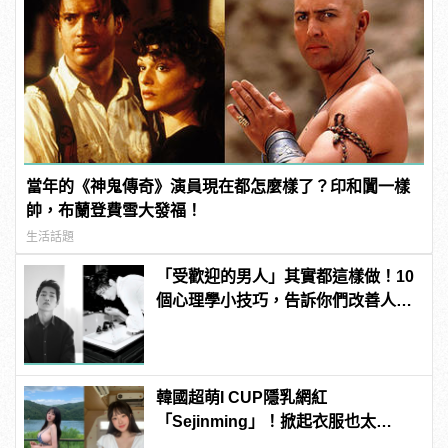
當年的《神鬼傳奇》演員現在都怎麼樣了？印和闐一樣
帥，布蘭登費雪大發福！
生活話題
「受歡迎的男人」其實都這樣做！10
個心理學小技巧，告訴你們改善人際
關係的大關鍵！
韓國超萌I CUP隱乳網紅
「Sejinming」！掀起衣服也太
「胸」了吧！ | manfashion這樣變型