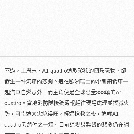
不過，上周末，A1 quattro這款珍稀的四環玩物，卻
發生一件沉痛的悲劇。遠在歐洲瑞士的小鄉鎮發車一
起汽車自燃意外，而主角便是全球限量333輛的A1
quattro。當地消防隊接獲通報趕往現場處理並撲滅火
勢，可惜這大火燒得旺，經過搶救之後，這輛A1
quattro仍然付之一炬。目前這場災難級的悲劇仍在調