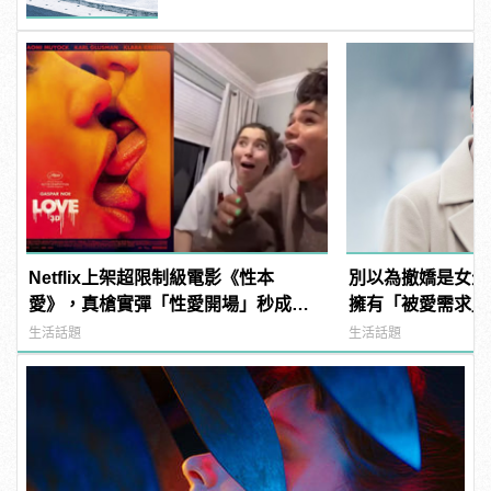
Netflix上架超限制級電影《性本
別以為撤嬌是女生
愛》，真槍實彈「性愛開場」秒成網
擁有「被愛需求」
友Reaction新挑戰！ | manfashion這
生活話題
生活話題
樣變型男