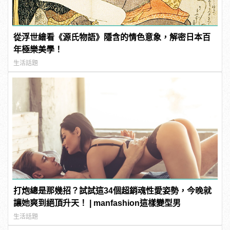
從浮世繪看《源氏物語》隱含的情色意象，解密日本百
年極樂美學！
生活話題
打炮總是那幾招？試試這34個超銷魂性愛姿勢，今晚就
讓她爽到絕頂升天！ | manfashion這樣變型男
生活話題