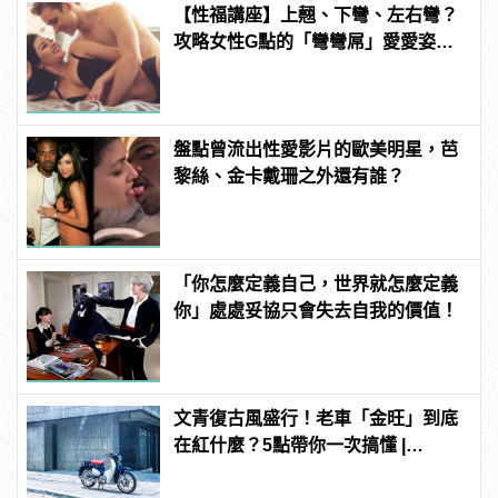
【性福講座】上翹、下彎、左右彎？
攻略女性G點的「彎彎屌」愛愛姿勢
推薦！ | manfashion這樣變型男
盤點曾流出性愛影片的歐美明星，芭
黎絲、金卡戴珊之外還有誰？
「你怎麼定義自己，世界就怎麼定義
你」處處妥協只會失去自我的價值！
文青復古風盛行！老車「金旺」到底
在紅什麼？5點帶你一次搞懂 |
manfashion這樣變型男