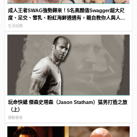
成人王者SWAG強勢歸來！5名高顏值Swagger超大尺
度、足交、雪乳、粉紅海鮮通通有，親自教你人與人的
連結！ | manfashion這樣變型男
生活話題
玩命快遞 傑森史塔森（Jason Statham）猛男打造之旅
（上）
運動健身