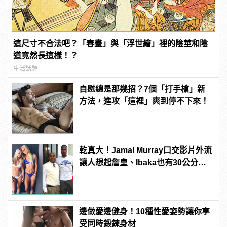
這尺寸不合法吧？「春畫」與「浮世繪」裡的陰莖和陰
道竟然長這樣！？
生活話題
自慰總是那幾招？7個「打手槍」新
方法，進攻「這裡」爽到停不下來！
乾真大！Jamal Murray口交影片外流
讓人想起詹皇、Ibaka也有30公分驚
人巨根！
邊做愛邊健身！10種性愛姿勢讓你享
受同時鍛鍊身材