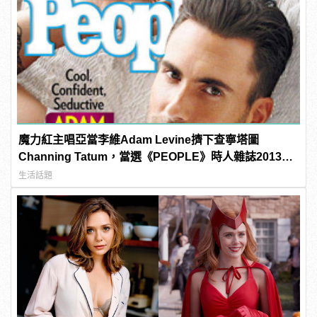
魔力紅主唱亞當李維Adam Levine擠下查寧塔圖
Channing Tatum，當選《PEOPLE》時人雜誌2013年
最性感男人！
生活話題