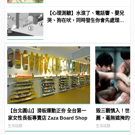
【心理測驗】水滾了、電話響、嬰兒
哭、狗在吠，同時發生你會先處理哪
件事？ | manfashion這樣變型男
【台北圓山】滑板運動正夯 全台第一
毀三觀慎入！世界
家女性長板專賣店 Zaza Board Shop
薦，毫無遮掩的性
噁心到極致！
生活話題
生活話題