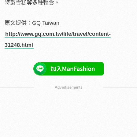
特製雪糕等多種輕食。
原文提供：GQ Taiwan
http://www.gq.com.tw/life/travel/content-
31248.html
Advertisements