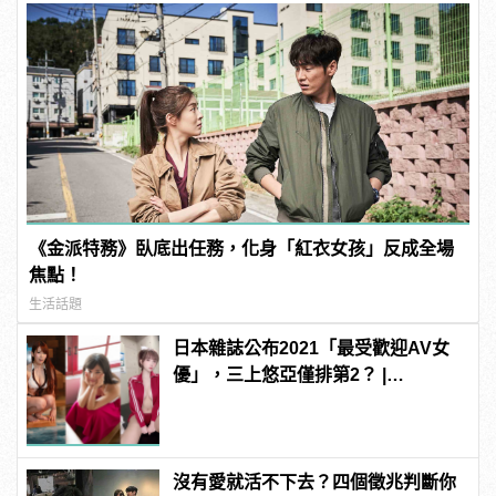
《金派特務》臥底出任務，化身「紅衣女孩」反成全場
焦點！
生活話題
日本雜誌公布2021「最受歡迎AV女
優」，三上悠亞僅排第2？ |
manfashion這樣變型男
沒有愛就活不下去？四個徵兆判斷你