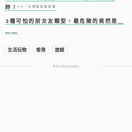
妳！
PR・台灣癌症基金會
3種可怕的前女友類型，最危險的竟然是＿
＿＿
生活玩物
香港
旅遊
Advertisements