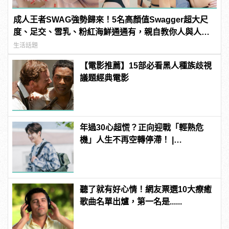
成人王者SWAG強勢歸來！5名高顏值Swagger超大尺
度、足交、雪乳、粉紅海鮮通通有，親自教你人與人的
連結！ | manfashion這樣變型男
生活話題
【電影推薦】15部必看黑人種族歧視
議題經典電影
年過30心超慌？正向迎戰「輕熟危
機」人生不再空轉停滯！ |
manfashion這樣變型男
聽了就有好心情！網友票選10大療癒
歌曲名單出爐，第一名是......