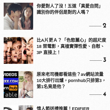
你愛對人了沒！五道「真愛自問」
識別你的伴侶是對的人嗎？
2
比A片更Ａ？「色慾薰心」的超尺度
18 禁電影，真槍實彈性愛、自慰、
3P 直接上！
3
原來老司機都看這些？av網站流量
10大排行出爐，pornhub只排第3，
第1名竟是他？
4
情人節送禮推薦！EDIFIER