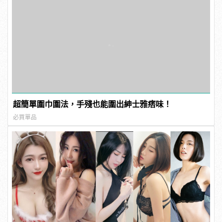
超簡單圍巾圍法，手殘也能圍出紳士雅痞味！
必買單品