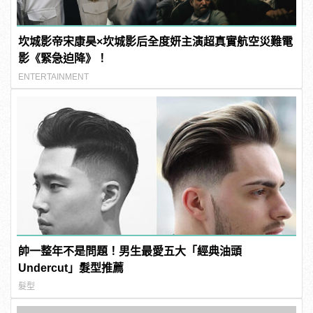
坎城影帝宋康昊×坎城影后全度妍主演超真實航空災難電
影《緊急迫降》！
ENTERTAINMENT
帥一整年不是問題！男生最愛五大「經典油頭
Undercut」髮型推薦
髮型