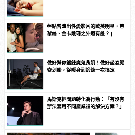
盤點曾流出性愛影片的歐美明星，芭
黎絲、金卡戴珊之外還有誰？ |
manfashion這樣變型男
做好幫你鍛鍊魔鬼背肌！做好坐姿繩
索划船，從暖身到鍛鍊一次搞定
馬斯克把問題轉化為行動：「有沒有
辦法套用不同產業裡的解決方案？」