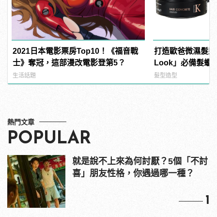
2021日本電影票房Top10！《福音戰
打造歐爸微濕髮型！
士》奪冠，這部漫改電影登第5？
Look」必備髮
E.SO瘦子也在用！ |
生活話題
髮型造型
變型男
熱門文章
POPULAR
就是說不上來為何討厭？5個「不討
喜」朋友性格，你遇過哪一種？
1