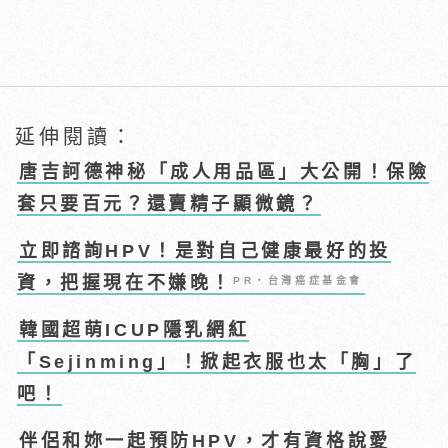
延伸閱讀：
唐吉訶德神秘「成人用品區」大公開！保險
套只要百元？還賣精子顯微鏡？
立即諮詢HPV！是對自己健康最好的投
資，把握現在不嫌晚！
PR・台灣癌症基金會
韓國超萌ICUP隱乳網紅
「Sejinming」！掀起衣服也太「胸」了
吧！
伴侶和妳一起預防HPV，才有資格說愛