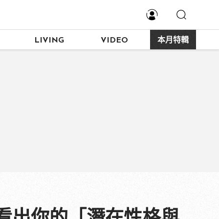
LIVING
VIDEO
本月特輯
看出你的「潛在性格與