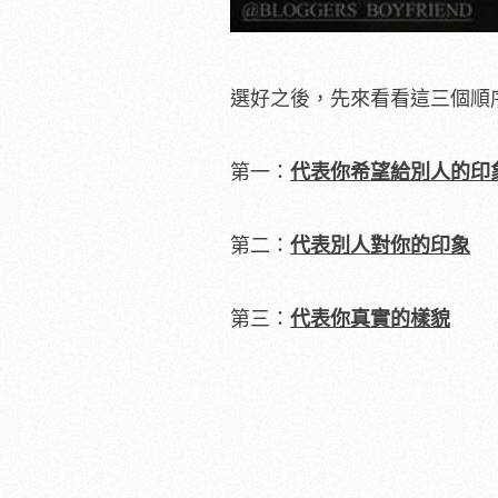
選好之後，先來看看這三個順
第一：
代表你希望給別人的印
第二：
代表別人對你的印象
第三：
代表你真實的樣貌