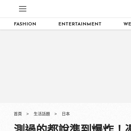
FASHION
ENTERTAINMENT
WE
首頁
生活話題
日本
測過的都說準到爆炸！