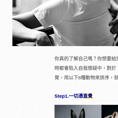
你真的了解自己嗎？你想要給
時都會陷入自我懷疑中，對於
覺，用以下8種動物來排序，
Step1.一切憑
直覺