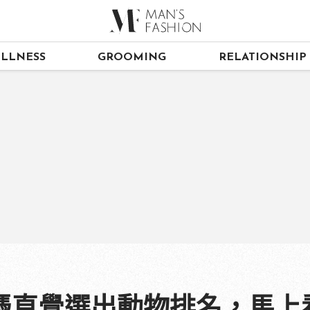
LLNESS
GROOMING
RELATIONSHIP
憑直覺選出動物排名，馬上