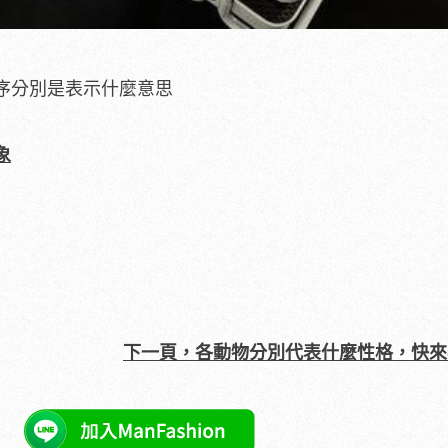
序分別是表示什麼意思
象
下一頁，各動物分別代表什麼性格，快來