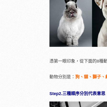
憑第一眼印象，從下面的8種
動物分別是：
狗、貓、獅子、
Step2.三種順序分別代表意思