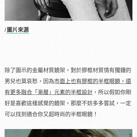
/
圖片來源
除了圖示的金屬材質鏡架，對於膠框材質情有獨鍾的
男兒也莫哀愁，因為
市面上也有膠框的半框眼鏡，還
有更多融合「漸層」元素的半框設計
，所以假如你剛
好是喜歡這樣感覺的鏡架，那麼不妨多多嘗試，一定
可以找到適合你又超時尚的半框眼鏡！