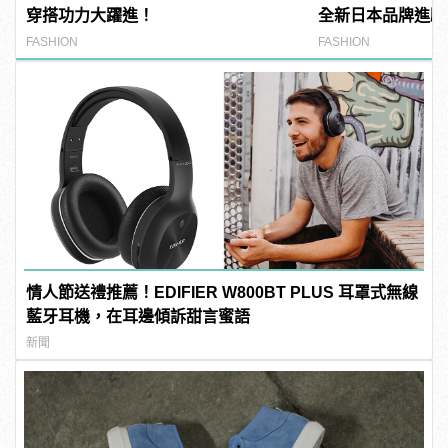
穿搭功力大躍進！
全新日本品牌進駐
開跑
FASHION
FASHION
情人節送禮推薦！EDIFIER W800BT PLUS 耳罩式無線
藍牙耳機，在耳邊傾訴甜言蜜語
新聞