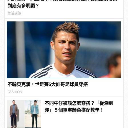
到底有多明顯？
生活話題
不輸貝克漢，世足賽5大帥哥足球員穿搭
FASHION
不同牛仔褲該怎麼穿搭？「從深到
淺」５個單寧顏色搭配教學！