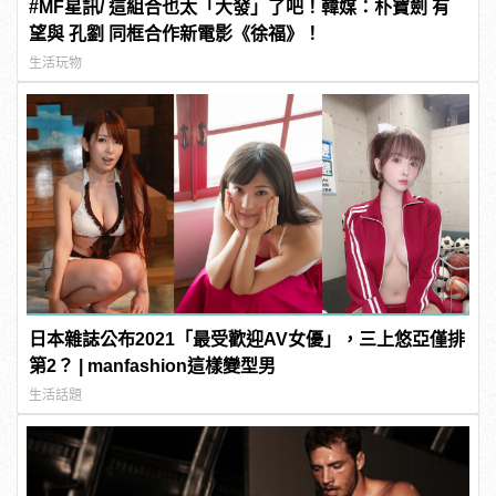
#MF星訊/ 這組合也太「大發」了吧！韓媒：朴寶劍 有
望與 孔劉 同框合作新電影《徐福》！
生活玩物
日本雜誌公布2021「最受歡迎AV女優」，三上悠亞僅排
第2？ | manfashion這樣變型男
生活話題