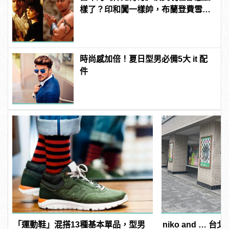
樣了？印和闐一樣帥，布蘭登費雪大
發福！
時尚感加倍！夏日型男必備5大 it 配
件
「運動鞋」混搭13種基本單品，型男
niko and … 台