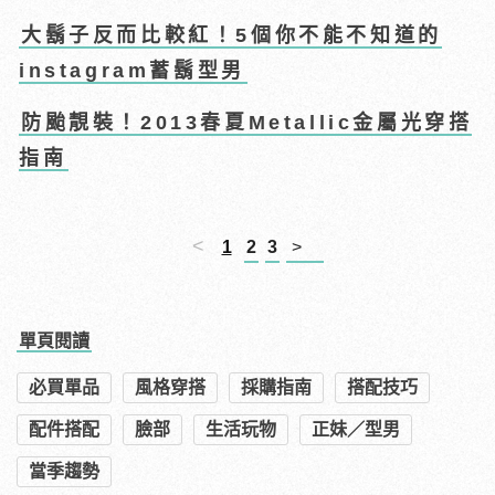
大鬍子反而比較紅！5個你不能不知道的
instagram蓄鬍型男
防颱靚裝！2013春夏Metallic金屬光穿搭
指南
<
1
2
3
>
單頁閱讀
必買單品
風格穿搭
採購指南
搭配技巧
配件搭配
臉部
生活玩物
正妹／型男
當季趨勢