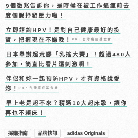
9個徵兆告訴你，是時候在被工作逼瘋前去
度個假抒發壓力啦！
立即諮詢HPV！是對自己健康最好的投
資，把握現在不嫌晚！
PR・台灣癌症基金會
日本舉辦超荒謬「乳搖大賽」！超過480人
參加，簡直比看片還刺激啊！
伴侶和妳一起預防HPV，才有資格說愛
妳！
PR・台灣癌症基金會
早上老是起不來？精選10大起床歌，讓你
再也不賴床！
採購指南
品牌快訊
adidas Originals