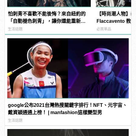
怕刺青不喜歡不能後悔？來自紐約的
【時尚潮人物】義大利潮男
「自動褪色刺青」，讓你還能重新來
Flaccavento
過 | manfashion這樣變型男
搭術
生活話題
必買單品
google公布2021台灣熱搜關鍵字排行！NFT、元宇宙、
戴資穎通通上榜！ | manfashion這樣變型男
生活話題