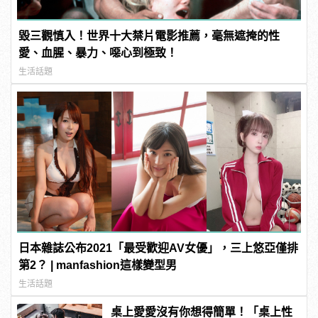
毀三觀慎入！世界十大禁片電影推薦，毫無遮掩的性
愛、血腥、暴力、噁心到極致！
生活話題
日本雜誌公布2021「最受歡迎AV女優」，三上悠亞僅排
第2？ | manfashion這樣變型男
生活話題
桌上愛愛沒有你想得簡單！「桌上性