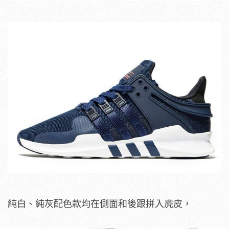
純白、純灰配色款均在側面和後跟拼入麂皮，