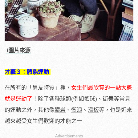
/圖片來源
才藝３：體能運動
在所有的「男友特質」裡，
女生們最欣賞的一點大概
就是運動了
！除了各種
球類(例如籃球)
、
街舞
等常見
的運動之外，其他像
攀岩
、
衝浪
、
滑板
等，也是近來
越來越受女生們歡迎的才能之一！
Advertisements