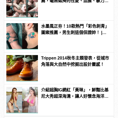
薦，毫無遮掩的性愛、血腥、暴力、
噁心到極致！
水墨風正夯！10款熱門「彩色刺青」
圖案推薦，男生刺這個保證帥！ |
manfashion這樣變型男
Trippen 2014秋冬主題發表，從城市
角落與大自然中挖掘出設計靈感！
介紹超胸IG網紅「黃琳」，鮮豔比基
尼大秀超深海溝，讓人好懷念海洋風
光！ | manfashion這樣變型男