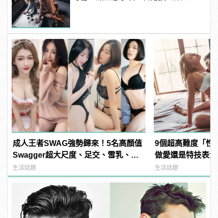
翻天！ | manfashion這樣變型男
成人王者SWAG強勢歸來！5名高顏值
9個超高難度「性
Swagger超大尺度、足交、雪乳、粉
做愛還是特技表演？ |
紅海鮮通通有，親自教你人與人的連
樣變型男
生活話題
生活話題
結！ | manfashion這樣變型男