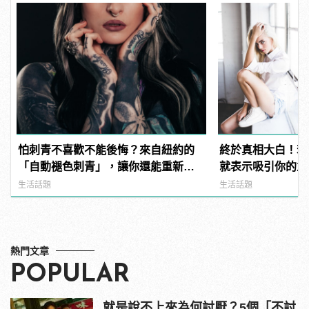
怕刺青不喜歡不能後悔？來自紐約的
終於真相大白！若
「自動褪色刺青」，讓你還能重新來
就表示吸引你的並
過 | manfashion這樣變型男
生活話題
生活話題
熱門文章
POPULAR
就是說不上來為何討厭？5個「不討