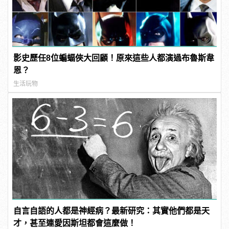
影史歷任8位蝙蝠俠大回顧！原來這些人都演過布魯斯韋
恩？
生活玩物
自言自語的人都是神經病？最新研究：其實他們都是天
才，甚至連愛因斯坦都會這麼做！