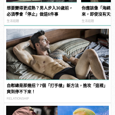
想要變得更成熟？男人步入30歲前，
你應該像「海綿」
必須學會「停止」做這6件事
來，即使沒有天生
升學習力！
生活話題
生活話題
自慰總是那幾招？7個「打手槍」新方法，進攻「這裡」
爽到停不下來！
RELATIONSHIP