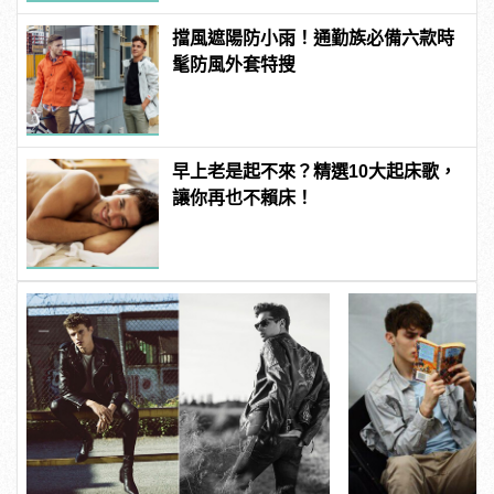
擋風遮陽防小雨！通勤族必備六款時
髦防風外套特搜
早上老是起不來？精選10大起床歌，
讓你再也不賴床！