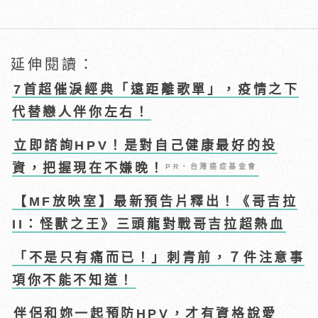
延伸閱讀：
7首超催淚經典「遠距離歌單」，疫情之下
代替戀人伴你左右！
立即諮詢HPV！是對自己健康最好的投
資，把握現在不嫌晚！
PR・台灣癌症基金會
【MF放映室】最新預告片釋出！《哥吉拉
II：怪獸之王》三頭龍對戰哥吉拉超熱血
「不是只有痛而已！」刺青前，７件注意事
項你不能不知道！
伴侶和妳一起預防HPV，才有資格說愛