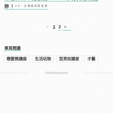
妳！
PR・台灣癌症基金會
<
1
2
>
單頁閱讀
戀愛微講座
生活玩物
型男知識家
才藝
Advertisements