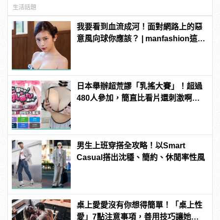
生活話題
我要看到血流成河！面對網路上的惡
意風向球你應該？ | manfashion這樣
變型男
日本舉辦超荒謬「乳搖大賽」！超過
480人參加，簡直比看片還刺激啊！ |
manfashion這樣變型男
男生上班穿搭全攻略！以Smart
Casual搭出沈穩、簡約、休閒率性風
桌上愛愛沒有你想得簡單！「桌上性
愛」7點注意事項，善用技巧讓她爽