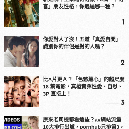
喜」朋友性格，你遇過哪一種？
1
你愛對人了沒！五道「真愛自問」
識別你的伴侶是對的人嗎？
2
比A片更Ａ？「色慾薰心」的超尺度
18 禁電影，真槍實彈性愛、自慰、
3P 直接上！
3
原來老司機都看這些？av網站流量
10大排行出爐，pornhub只排第3，