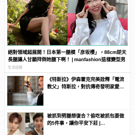
絕對領域超展開！日本第一腿模「彦坂櫻」，88cm逆天
長腿讓人甘願拜倒她腿下啊！ | manfashion這樣變型男
生活話題
《特斯拉》伊森霍克完美詮釋「電流
教父」特斯拉，對抗傳奇發明家愛迪
生！
被抓到劈腿想復合？偷吃被抓包要做
的5件事，讓你平安下莊 |
manfashion這樣變型男