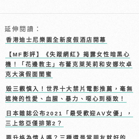
延伸閱讀：
香港迪士尼樂園全新度假酒店開幕
【MF影評】《失蹤網紅》揭露女性暗黑心
機！「花邊教主」布蕾克萊芙莉和安娜坎卓
克大演假面閨蜜
毀三觀慎入！世界十大禁片電影推薦，毫無
遮掩的性愛、血腥、暴力、噁心到極致！
日本雜誌公布2021「最受歡迎AV女優」，
三上悠亞僅排第2？
要升格為情人嗎？三種還是當朋友就好的