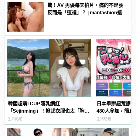
驚！AV 男優每天拍片，痛的不是腰
反而是「這裡」？ | manfashion這樣
變型男
韓國超萌I CUP隱乳網紅
日本舉辦超荒謬「
「Sejinming」！掀起衣服也太「胸」
480人參加，簡直
了吧！ | manfashion這樣變型男
manfashion這
生活話題
生活話題