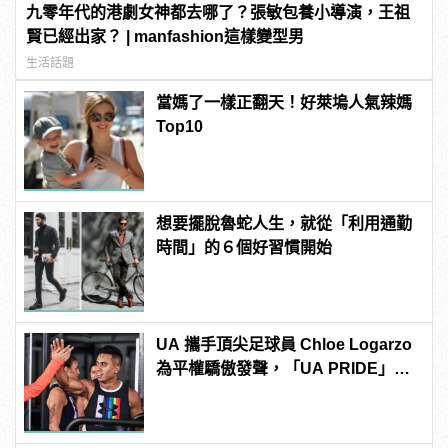
九零年代的港劇女神都去哪了？張敏包養小導演，王祖
賢已經出家？ | manfashion這樣變型男
生活話題
當媽了一樣正翻天！好萊塢人氣辣媽
Top10
想要擺脫魯蛇人生，就從「利用通勤
時間」的６個好習慣開始
UA 攜手頂尖足球員 Chloe Logarzo
為平權驕傲發聲，「UA PRIDE」系
列全新上市！