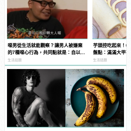
噁男從生活就能觀察？讓男人被嫌棄
芋頭控吃起來！6
的7種噁心行為，共同點就是：自以為
盤點：滿滿大甲芋
幽默！ | manfashion這樣變型男
生活話題
生活話題