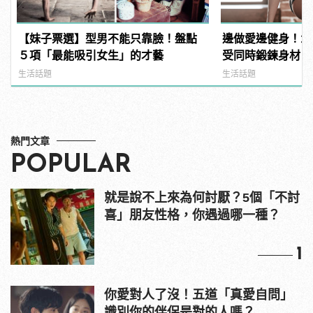
【妹子票選】型男不能只靠臉！盤點
邊做愛邊健身！1
５項「最能吸引女生」的才藝
受同時鍛鍊身材
生活話題
生活話題
熱門文章
POPULAR
就是說不上來為何討厭？5個「不討
喜」朋友性格，你遇過哪一種？
1
你愛對人了沒！五道「真愛自問」
識別你的伴侶是對的人嗎？