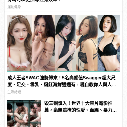
運動健身
成人王者SWAG強勢歸來！5名高顏值Swagger超大尺
度、足交、雪乳、粉紅海鮮通通有，親自教你人與人的
連結！ | manfashion這樣變型男
生活話題
毀三觀慎入！世界十大禁片電影推
薦，毫無遮掩的性愛、血腥、暴力、
噁心到極致！