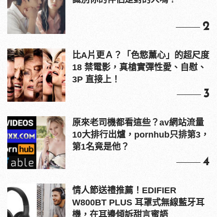
2
比A片更Ａ？「色慾薰心」的超尺度
18 禁電影，真槍實彈性愛、自慰、
3P 直接上！
3
原來老司機都看這些？av網站流量
10大排行出爐，pornhub只排第3，
第1名竟是他？
4
情人節送禮推薦！EDIFIER
W800BT PLUS 耳罩式無線藍牙耳
機，在耳邊傾訴甜言蜜語