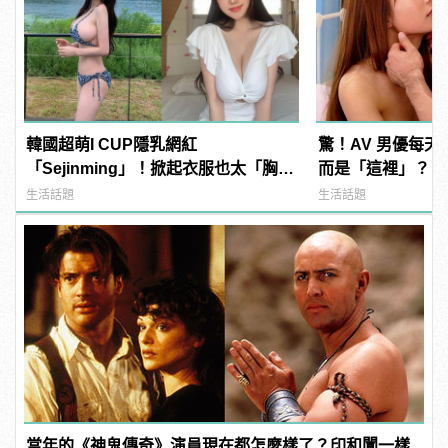
韓國超萌I CUP隱乳網紅
驚！AV 男優每
「Sejinming」！掀起衣服也太「胸」
而是「這裡」？ | m
了吧！ | manfashion這樣變型男
型男
生活話題
生活話題
當年的《神鬼傳奇》演員現在都怎麼樣了？印和闐一樣