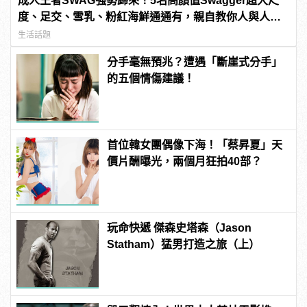
成人王者SWAG強勢歸來！5名高顏值Swagger超大尺
度、足交、雪乳、粉紅海鮮通通有，親自教你人與人的
連結！ | manfashion這樣變型男
生活話題
分手毫無預兆？遭遇「斷崖式分手」
的五個情傷建議！
首位韓女團偶像下海！「蔡昇夏」天
價片酬曝光，兩個月狂拍40部？
玩命快遞 傑森史塔森（Jason
Statham）猛男打造之旅（上）