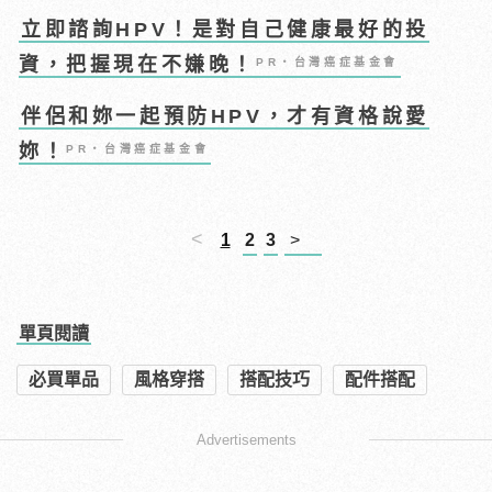
立即諮詢HPV！是對自己健康最好的投
資，把握現在不嫌晚！
PR・台灣癌症基金會
伴侶和妳一起預防HPV，才有資格說愛
妳！
PR・台灣癌症基金會
<
1
2
3
>
單頁閱讀
必買單品
風格穿搭
搭配技巧
配件搭配
Advertisements