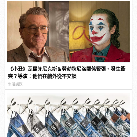
《小丑》瓦昆菲尼克斯＆勞勃狄尼洛關係緊張、發生衝
突？導演：他們在戲外從不交談
生活話題