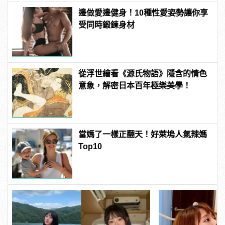
邊做愛邊健身！10種性愛姿勢讓你享
受同時鍛鍊身材
從浮世繪看《源氏物語》隱含的情色
意象，解密日本百年極樂美學！
當媽了一樣正翻天！好萊塢人氣辣媽
Top10