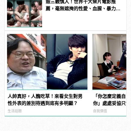
毀三觀慎入！世界十大禁片電影推
薦，毫無遮掩的性愛、血腥、暴力、
噁心到極致！ | manfashion這樣變型
男
人帥真好，人醜吃草！來看女生對男
「你怎麼定義自己
性外表的差別待遇到底有多明顯？
你」處處妥協只會
生活話題
自我價值