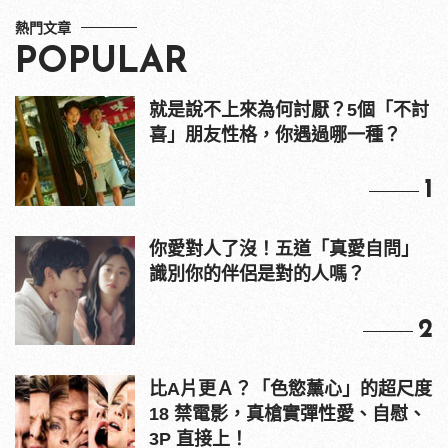
熱門文章
POPULAR
就是說不上來為何討厭？5個「不討
喜」朋友性格，你遇過哪一種？
1
你愛對人了沒！五道「真愛自問」
識別你的伴侶是對的人嗎？
2
比A片更Ａ？「色慾薰心」的超尺度
18 禁電影，真槍實彈性愛、自慰、
3P 直接上！