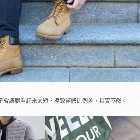
子會讓腿看起來太短，導致整體比例差，其實不然。