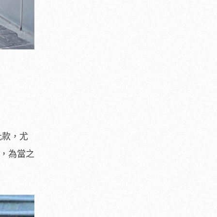
靴款，尤
理，為當之