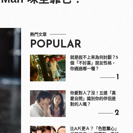
熱門文章
POPULAR
就是說不上來為何討厭？5
個「不討喜」朋友性格，
你遇過哪一種？
1
你愛對人了沒！五道「真
愛自問」識別你的伴侶是
對的人嗎？
2
比A片更Ａ？「色慾薰心」